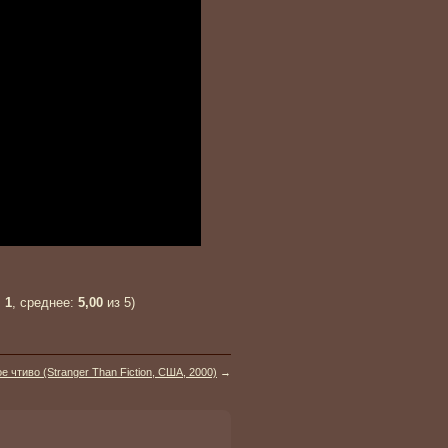
:
1
, среднее:
5,00
из 5)
е чтиво (Stranger Than Fiction, США, 2000)
→