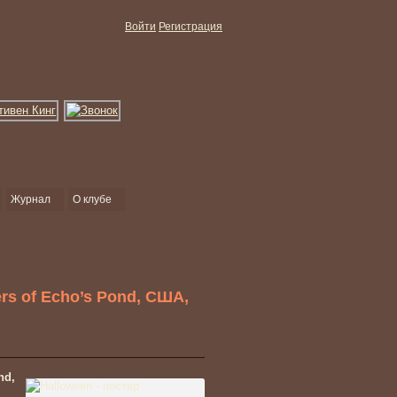
Войти
Регистрация
Журнал
О клубе
rs of Echo’s Pond, США,
nd,