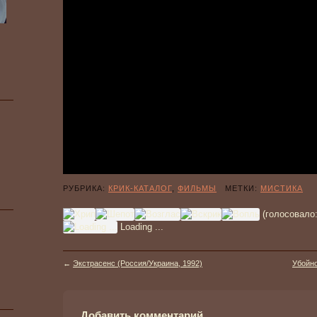
РУБРИКА:
КРИК-КАТАЛОГ
,
ФИЛЬМЫ
МЕТКИ:
МИСТИКА
(голосовало
Loading ...
←
Экстрасенс (Россия/Украина, 1992)
Убойно
Добавить комментарий