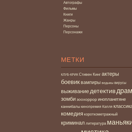
Автографы
Фильмы
Книги
Жанры
Персоны
Персонажи
МЕТКИ
актеры
Стивен Кинг
КЛУБ-КРИК
боевик
вампиры
вирусы
ведьмы
дра
детектив
выживание
зомби
инопланетяне
зоохоррор
классик
каннибалы
кинопремия Капля
комедия
короткометражный
маньяк
криминал
литература
мистика