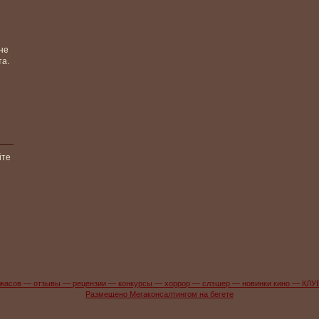
не
та.
йте
жасов — отзывы — рецензии — конкурсы — хоррор — слэшер — новинки кино — КЛУ
Размещено Мегаконсалтингом на бегете