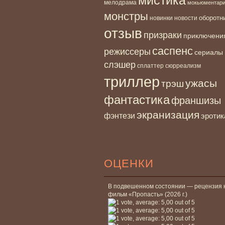
мелодрама
мокьюментар
монстры
новинки
оборотн
новости
отзыв
призраки
приключени
саспенс
режиссеры
сериалы
слэшер
сплаттер
сюрреализм
триллер
ужасы
трэш
фантастика
франшизы
экранизация
фэнтези
эротик
ОЦЕНКИ
В подвешенном состоянии — рецензия 
фильм «Пропасть» (2026 г.)