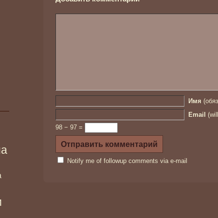
Имя
(обяз
Email
(wil
98 − 97 =
ма
Notify me of followup comments via e-mail
а
и