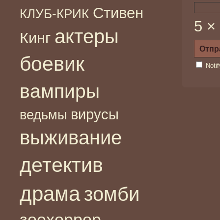
Стивен
КЛУБ-КРИК
5 ×
актеры
Кинг
боевик
Noti
вампиры
вирусы
ведьмы
выживание
детектив
драма
зомби
зоохоррор