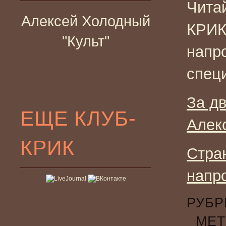
Чита
Алексей Холодный
КРИК
"Культ"
напро
спец
За д
ЕЩЕ КЛУБ-
Алек
КРИК
Стра
напр
РУБР
МЕТ