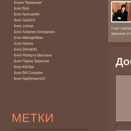
Блоги "Крикунов"
Блог Bob
Блог Norman94
Блог Gulid13
Блог Linnan
стал смотр
Блог Алексея Холодного
причине ст
Блог MidnightMan
Блог Aleera
Блог DimaKIN
Блог Роберта Виллэна
До
Блог Павла Тракселя
Блог KillStar
Блог Bill Compton
Блог Nightmare163
МЕТКИ