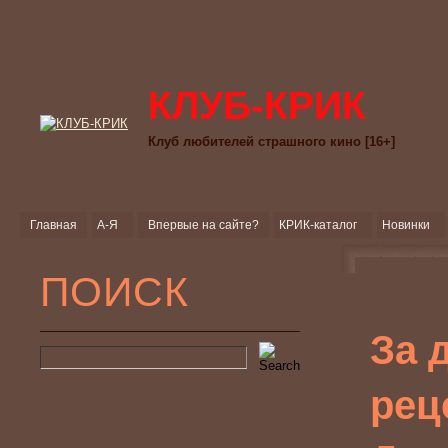
КЛУБ-КРИК
Клуб любителей страшного кино [16+]
Главная
А-Я
Впервые на сайте?
КРИК-каталог
Новинки
ПОИСК
За 
рец