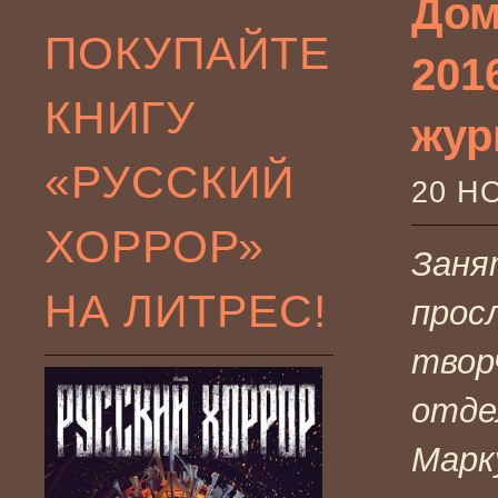
Дом
ПОКУПАЙТЕ
201
КНИГУ
жур
«РУССКИЙ
20 Н
ХОРРОР»
Заня
НА ЛИТРЕС!
прос
твор
отде
Марк