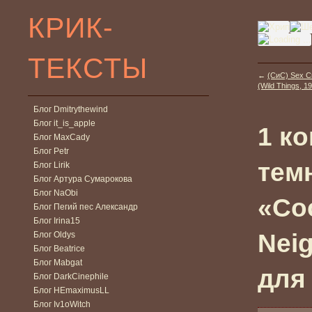
КРИК-
ТЕКСТЫ
←
(СиС) Sex C
(Wild Things, 19
Блог Dmitrythewind
Блог it_is_apple
1 к
Блог MaxCady
Блог Petr
тем
Блог Lirik
Блог Артура Сумарокова
Блог NaObi
«Со
Блог Пегий пес Александр
Блог Irina15
Neig
Блог Oldys
Блог Beatrice
Блог Mabgat
для
Блог DarkCinephile
Блог HEmaximusLL
Блог Iv1oWitch