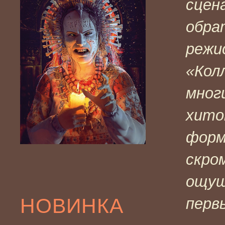
сцен
обра
режи
«Кол
мног
хито
форм
скро
ощущ
НОВИНКА
перв