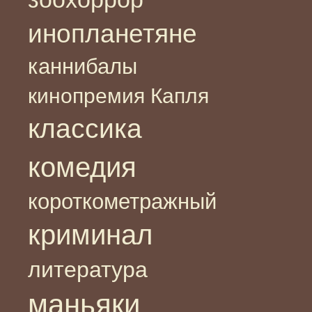
инопланетяне
каннибалы
кинопремия Капля
классика
комедия
короткометражный
криминал
литература
маньяки