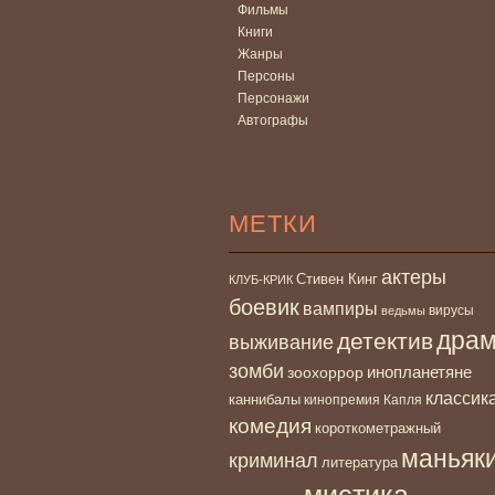
Фильмы
Книги
Жанры
Персоны
Персонажи
Автографы
МЕТКИ
актеры
Стивен Кинг
КЛУБ-КРИК
боевик
вампиры
вирусы
ведьмы
дра
детектив
выживание
зомби
инопланетяне
зоохоррор
классик
каннибалы
кинопремия Капля
комедия
короткометражный
маньяк
криминал
литература
мистика