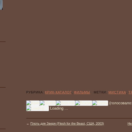
РУБРИКА:
КРИК-КАТАЛОГ
,
ФИЛЬМЫ
МЕТКИ:
МИСТИКА
,
Т
(голосовало
Loading ...
←
Плоть для Зверя (Flesh for the Beast, США, 2003)
Не