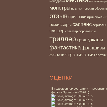
мелодрама
мокьюментар
монстры
новинки
оборотн
новости
отзыв
призраки
приключени
саспенс
режиссеры
сериалы
слэшер
сплаттер
сюрреализм
триллер
ужасы
трэш
фантастика
франшизы
экранизация
фэнтези
эротик
ОЦЕНКИ
В подвешенном состоянии — рецензия 
фильм «Пропасть» (2026 г.)