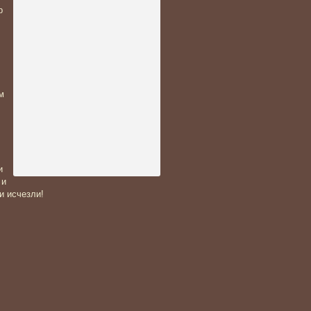
р
м
и
 и
и исчезли!