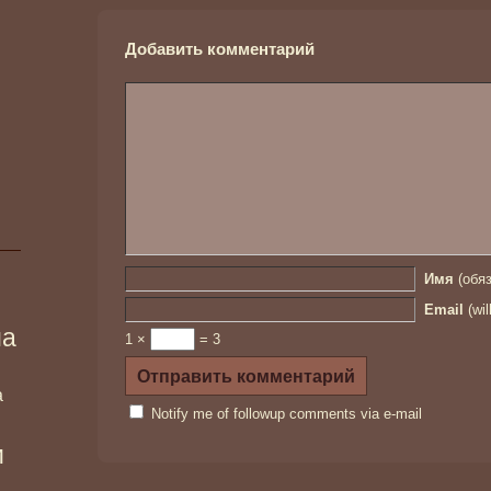
Добавить комментарий
Имя
(обяз
Email
(wil
ма
1 ×
= 3
а
Notify me of followup comments via e-mail
и