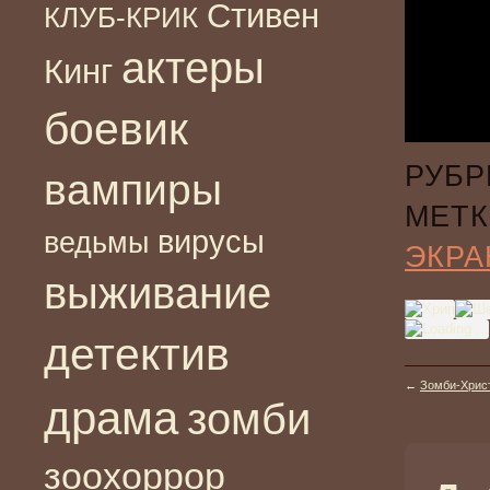
Стивен
КЛУБ-КРИК
актеры
Кинг
боевик
РУБР
вампиры
МЕТК
вирусы
ведьмы
ЭКРА
выживание
детектив
←
Зомби-Христ
драма
зомби
зоохоррор