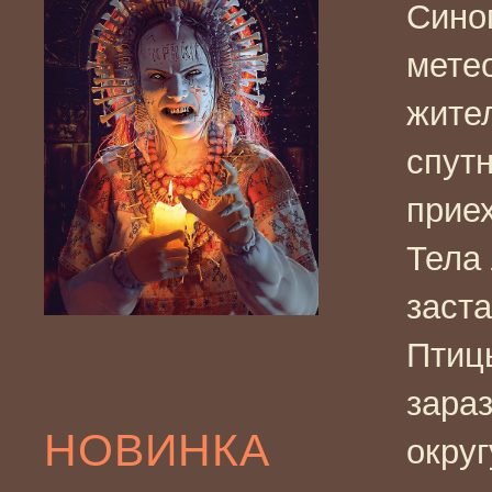
Сино
мете
жител
спутн
приех
Тела 
заста
Птиц
зара
НОВИНКА
округ