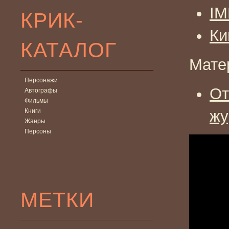
I
КРИК-
Ки
КАТАЛОГ
Мате
Персонажи
От
Автографы
Фильмы
Книги
жу
Жанры
Персоны
МЕТКИ