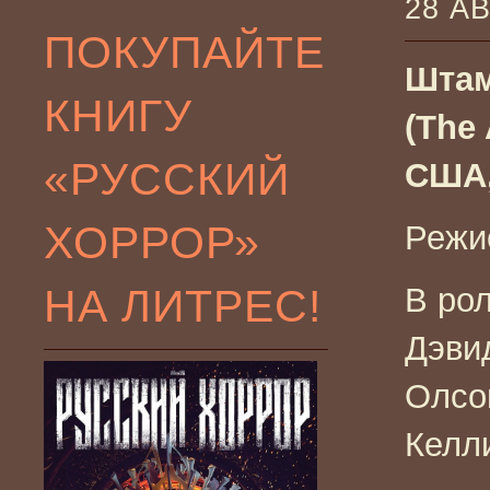
28 А
ПОКУПАЙТЕ
Шта
КНИГУ
(The
«РУССКИЙ
США,
ХОРРОР»
Режи
НА ЛИТРЕС!
В рол
Дэви
Олсо
Келл