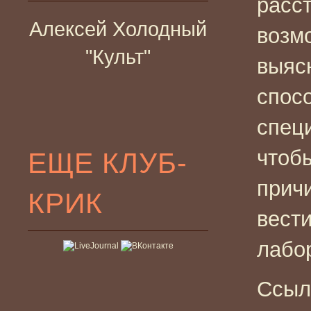
расст
Алексей Холодный
возмо
"Культ"
выяс
спос
спец
чтобы
ЕЩЕ КЛУБ-
причи
КРИК
вести
лабо
Ссыл