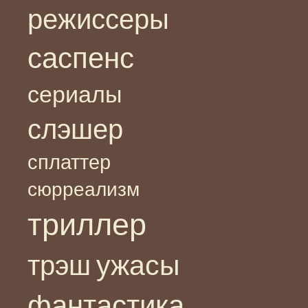
режиссеры
саспенс
сериалы
слэшер
сплаттер
сюрреализм
триллер
ужасы
трэш
фантастика