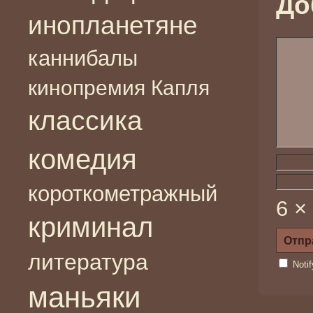
До
инопланетяне
каннибалы
кинопремия Капля
классика
комедия
короткометражный
6 ×
криминал
литература
Noti
маньяки