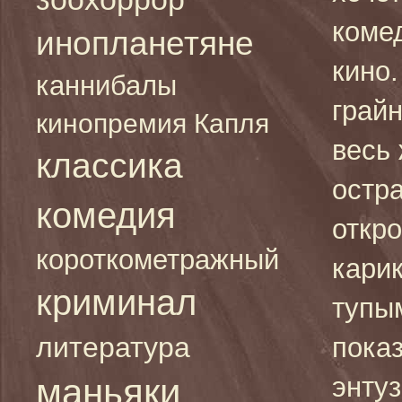
коме
инопланетяне
кино
каннибалы
грай
кинопремия Капля
весь
классика
остр
комедия
откр
короткометражный
кари
криминал
тупым
литература
пока
маньяки
энту