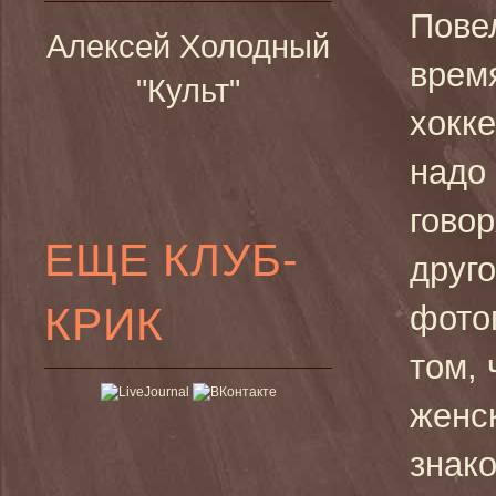
Повел
Алексей Холодный
время
"Культ"
хокке
надо 
говор
ЕЩЕ КЛУБ-
друг
КРИК
фото
том, 
женск
знак