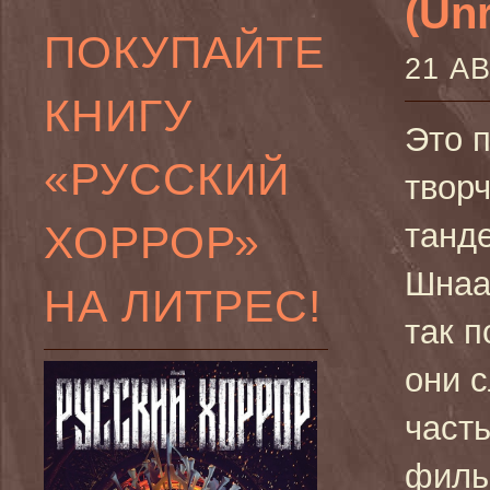
(Unr
ПОКУПАЙТЕ
21 А
КНИГУ
Это 
«РУССКИЙ
творч
ХОРРОР»
танд
Шнаа
НА ЛИТРЕС!
так п
они с
част
филь