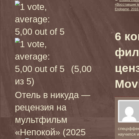
«Восставшие ме
Endgame, 2016
6 к
фил
ценз
(5,00
из 5)
Movi
Отель в никуда —
рецензия на
мультфильм
спецэффек
«Непокой» (2025
научился и