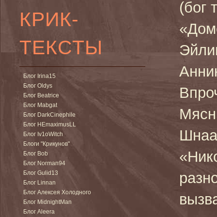
(бог 
КРИК-
«Доме
ТЕКСТЫ
Эйли
Анни
Блог Irina15
Блог Oldys
Впроч
Блог Beatrice
Блог Mabgat
Мясни
Блог DarkCinephile
Блог HEmaximusLL
Шнаа
Блог Iv1oWitch
Блоги "Крикунов"
«Ник
Блог Bob
Блог Norman94
Блог Gulid13
разн
Блог Linnan
Блог Алексея Холодного
вызв
Блог MidnightMan
Блог Aleera