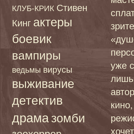
Стивен
КЛУБ-КРИК
сплат
актеры
Кинг
зрит
боевик
«душ
персо
вампиры
уже с
вирусы
ведьмы
лишь
выживание
автор
детектив
кино,
драма
зомби
режис
хочет
зоохоррор