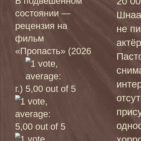
В подвешенном
20 00
состоянии —
Шнаа
рецензия на
не пи
фильм
актё
«Пропасть» (2026
Пасто
сним
интер
г.)
отсу
прис
одноо
хорро