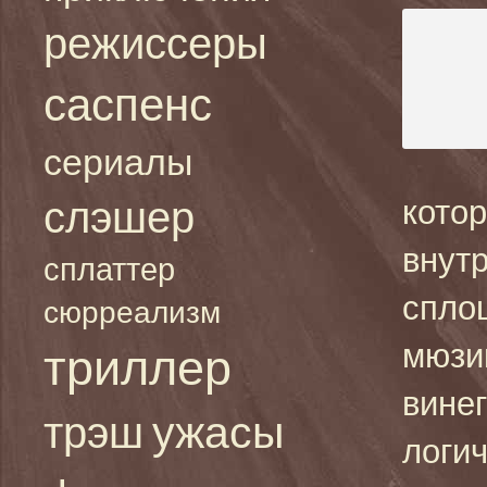
режиссеры
саспенс
сериалы
слэшер
котор
внут
сплаттер
спло
сюрреализм
мюзи
триллер
вине
ужасы
трэш
логи