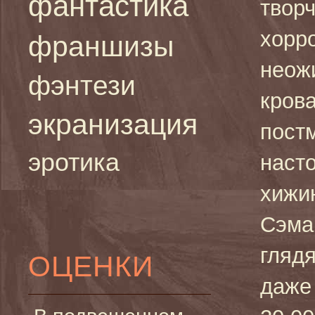
фантастика
творч
хорр
франшизы
неож
фэнтези
кров
экранизация
пост
эротика
наст
хижин
Сэма 
гляд
ОЦЕНКИ
даже 