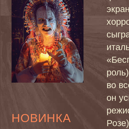
экра
хорр
сыгра
итал
«Бес
роль)
во вс
он у
режис
НОВИНКА
Розе