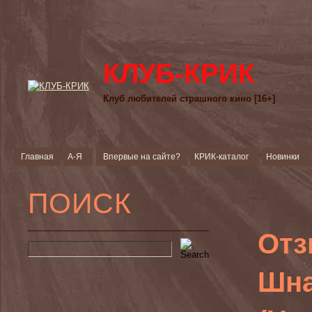
КЛУБ-КРИК
Клуб любителей страшного кино [16+]
Главная
А-Я
Впервые на сайте?
КРИК-каталог
Новинки
ПОИСК
Отз
Шна