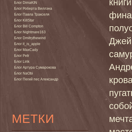
книг
Блог DimaKIN
Блог Роберта Виллэна
фина
Блог Павла Тракселя
Блог KillStar
полу
Блог Bill Compton
Блог Nightmare163
Блог Dmitrythewind
Джей
Блог it_is_apple
Блог MaxCady
саму
Блог Petr
Блог Lirik
Андр
Блог Артура Сумарокова
Блог NaObi
кров
Блог Пегий пес Александр
пугат
собо
МЕТКИ
мечт
маст