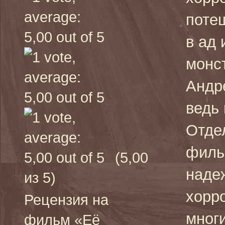
поте
в ад 
монс
Андр
ведь 
Отдел
филь
(5,00
наде
из 5)
хорр
Рецензия на
мног
фильм «Её