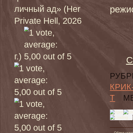
личный ад» (Her
режи
Private Hell, 2026
г.)
С
РУБР
КРИК
Т
МЕ
←
Обама сказа