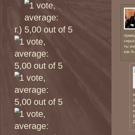
г.)
приви
серьё
ты зн
как А
в
с
н
к
К
Д