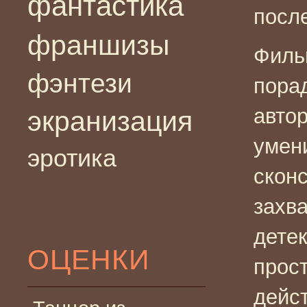
фантастика
посл
франшизы
Филь
фэнтези
пора
авто
экранизация
умен
эротика
скон
захв
детек
ОЦЕНКИ
прос
дейс