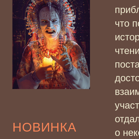
прибл
что 
исто
чтени
пост
дост
взаи
учас
отда
НОВИНКА
о нек