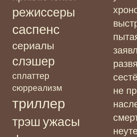
хрон
режиссеры
выст
саспенс
пыта
сериалы
заявл
слэшер
разв
сплаттер
сест
сюрреализм
не пр
триллер
насл
смер
ужасы
трэш
неут