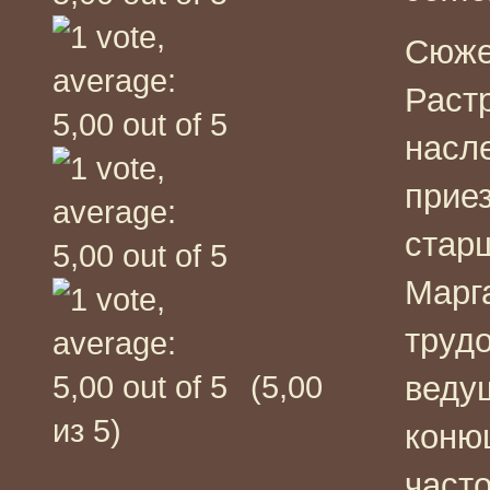
Сюже
Раст
насл
прие
стар
Марга
труд
(5,00
веду
из 5)
коню
част