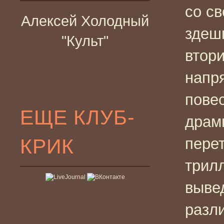
со с
Алексей Холодный
здеш
"Культ"
втор
напр
пове
ЕЩЕ КЛУБ-
драм
КРИК
пере
трил
выве
разл