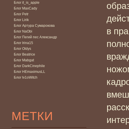
Блог it_is_apple
обра
Блог MaxCady
Блог Petr
дейст
Блог Lirik
Блог Артура Сумарокова
в пр
Блог NaObi
Блог Пегий пес Александр
полн
Блог Irina15
Блог Oldys
враж
Блог Beatrice
Блог Mabgat
Блог DarkCinephile
ножом
Блог HEmaximusLL
Блог Iv1oWitch
кадр
вмеши
расс
МЕТКИ
инте