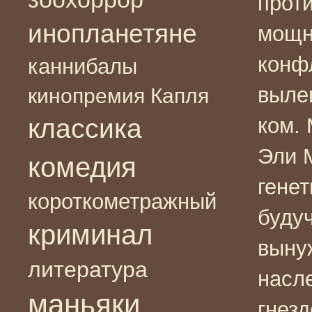
прот
инопланетяне
мощн
конф
каннибалы
выле
кинопремия Капля
классика
ком.
Эли М
комедия
генет
короткометражный
будуч
криминал
выну
литература
насл
маньяки
гнезд