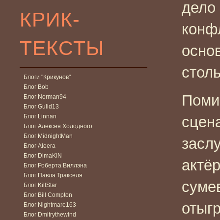
дело
КРИК-
конф
ТЕКСТЫ
основ
столь
Блоги "Крикунов"
Блог Bob
Поми
Блог Norman94
Блог Gulid13
Блог Linnan
сцен
Блог Алексея Холодного
Блог MidnightMan
заслу
Блог Aleera
Блог DimaKIN
актёр
Блог Роберта Виллэна
Блог Павла Тракселя
суме
Блог KillStar
Блог Bill Compton
отыг
Блог Nightmare163
Блог Dmitrythewind