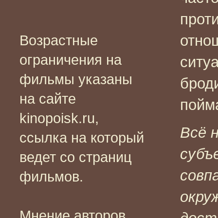
прот
отно
Возрастные
ограничения на
ситуа
фильмы указаны
броди
на сайте
пойм
kinopoisk.ru,
Всё 
ссылка на который
субъ
ведет со страниц
совп
фильмов.
окру
Мнение авторов