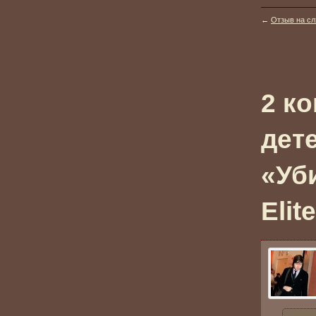
←
Отзыв на слэ
2 к
дет
«Уб
Elite