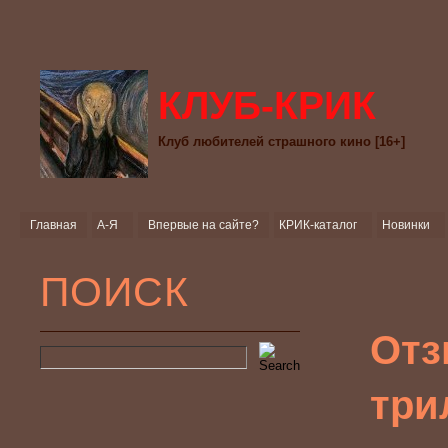
КЛУБ-КРИК
Клуб любителей страшного кино [16+]
Главная
А-Я
Впервые на сайте?
КРИК-каталог
Новинки
ПОИСК
Отз
три