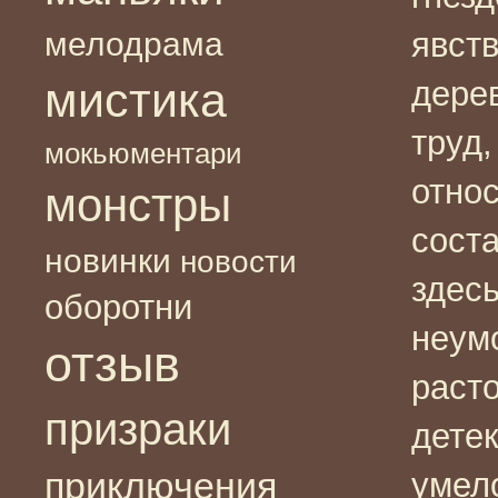
мелодрама
явст
мистика
дере
труд,
мокьюментари
относ
монстры
сост
новинки
новости
здес
оборотни
неум
отзыв
раст
призраки
детек
приключения
умел