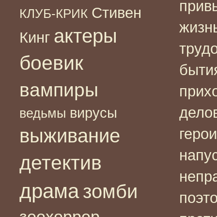
прив
Стивен
КЛУБ-КРИК
жизн
актеры
Кинг
труд
боевик
бытия
вампиры
прихо
дело
вирусы
ведьмы
выживание
герои
напу
детектив
непр
драма
зомби
поэт
зоохоррор