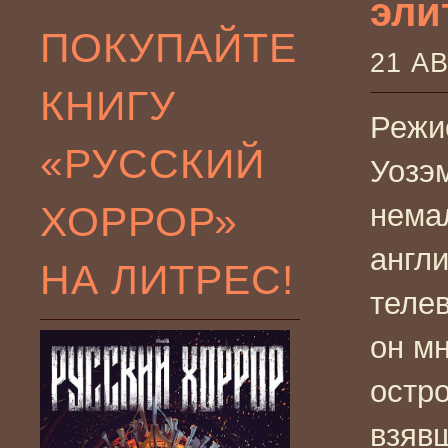
элит
ПОКУПАЙТЕ
21 А
КНИГУ
Режи
«РУССКИЙ
Уозэ
ХОРРОР»
нема
англ
НА ЛИТРЕС!
телев
он мн
остр
взяв