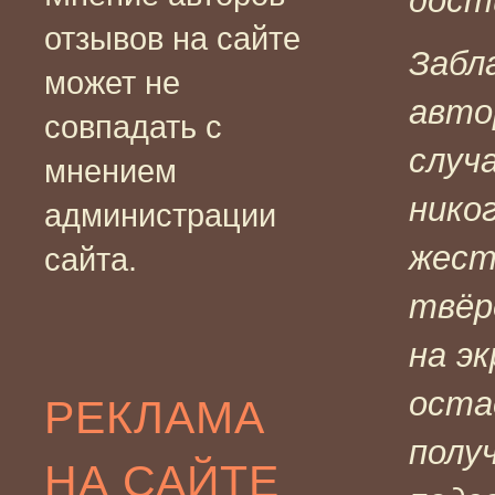
дост
отзывов на сайте
Забл
может не
авто
совпадать с
случ
мнением
нико
администрации
жест
сайта.
твёр
на э
оста
РЕКЛАМА
полу
НА САЙТЕ