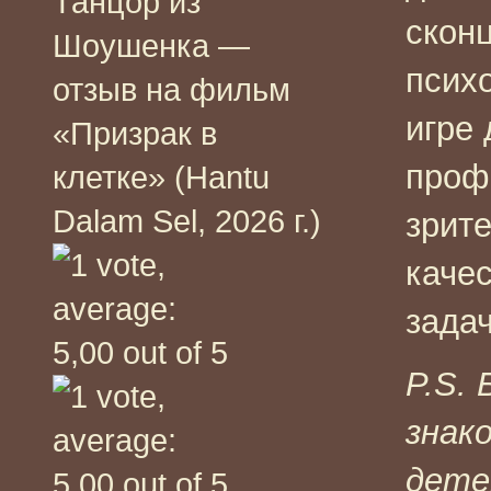
Танцор из
скон
Шоушенка —
психо
отзыв на фильм
игре
«Призрак в
проф
клетке» (Hantu
Dalam Sel, 2026 г.)
зрит
каче
задач
P.S. 
знак
дете