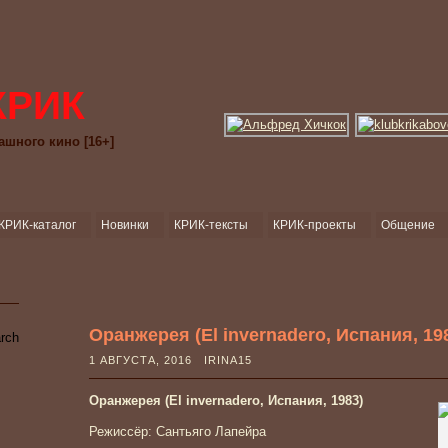
КРИК
ашного кино [16+]
КРИК-каталог
Новинки
КРИК-тексты
КРИК-проекты
Общение
Оранжерея (El invernadero, Испания, 19
1 АВГУСТА, 2016 IRINA15
Оранжерея (El invernadero, Испания, 1983)
Режиссёр: Сантьяго Лапейра