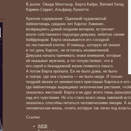
»
В ролях: Овиди Монтльор, Берта Кабре, Bernard Seray,
Кармен Серрет, Альфред Луккетти
Краткое содержание: Одинокий чудаковатый
библиотекарь средних лет Карлос Хименес,
возвращаясь домой поздним вечером, встречает
возле собственного подъезда девушку, избитую своим
бойфрендом. Берта оказывается его соседкой
по лестничной клетке. И помощь, которую ей оказал
в тот день Карлос, не осталась незамеченной.
Девушка начала принимать знаки внимания, которые
ей оказывал мужчина, а тот почувствовал, что в
его серой и безнадежной жизни появился смысл.
А потом Берта пропала. Ее не было дома, не было
в театре, где она служила — не было нигде. И только
поздний звонок от неизвестного приглашал Карлоса в ег
где библиотекарь выращивал экзотические растения, что
оказалась жестокой: Берта и ее друг всего лишь разыгра
над его чувствами. Но это стало всего лишь завязкой ист
оказались способны питаться человеческими эмоции. А е
человеческая жизнь, отнять которую так легко под влас
Ссылки:
IMDB