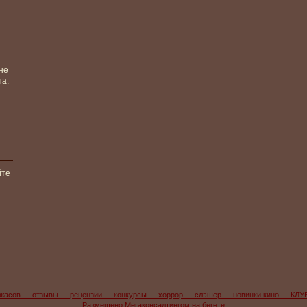
не
та.
йте
жасов — отзывы — рецензии — конкурсы — хоррор — слэшер — новинки кино — КЛУ
Размещено Мегаконсалтингом на бегете