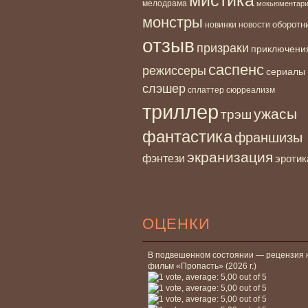
мелодрама
мокьюментар
монстры
новинки
оборотн
новости
отзыв
призраки
приключени
саспенс
режиссеры
сериалы
слэшер
сплаттер
сюрреализм
триллер
ужасы
трэш
фантастика
франшизы
экранизация
фэнтези
эротик
ОЦЕНКИ
В подвешенном состоянии — рецензия 
фильм «Пропасть» (2026 г.)