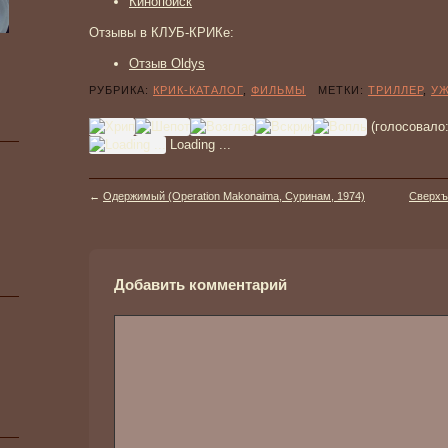
Кинопоиск
Отзывы в КЛУБ-КРИКе:
Отзыв Oldys
РУБРИКА:
КРИК-КАТАЛОГ
,
ФИЛЬМЫ
МЕТКИ:
ТРИЛЛЕР
,
У
(голосовало
Loading ...
←
Одержимый (Operation Makonaima, Суринам, 1974)
Сверхъе
Добавить комментарий