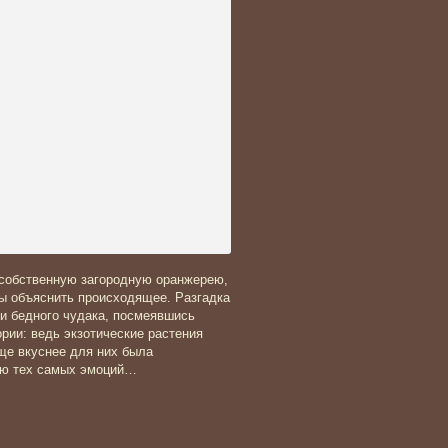
о собственную загородную оранжерею,
бы объяснить происходящее. Разгадка
ли бедного чудака, посмеявшись
ории: ведь экзотические растения
ще вкуснее для них была
тью тех самых эмоций…