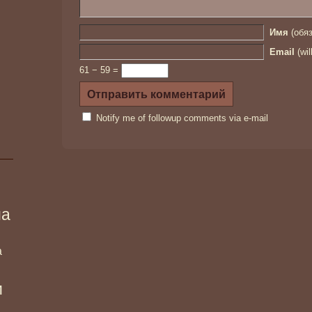
Имя
(обяз
Email
(wil
61 − 59 =
Notify me of followup comments via e-mail
ма
а
и