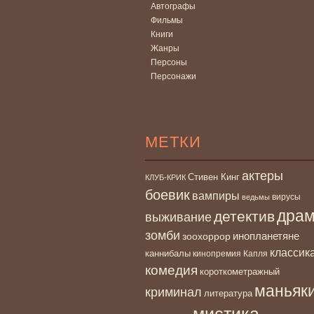
Автографы
Фильмы
Книги
Жанры
Персоны
Персонажи
МЕТКИ
актеры
Стивен Кинг
КЛУБ-КРИК
боевик
вампиры
вирусы
ведьмы
дра
детектив
выживание
зомби
инопланетяне
зоохоррор
классик
каннибалы
кинопремия Капля
комедия
короткометражный
маньяк
криминал
литература
мистика