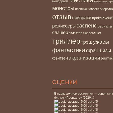
мелодрама
мокьюментар
монстры
новинки
оборотн
новости
отзыв
призраки
приключени
саспенс
режиссеры
сериалы
слэшер
сплаттер
сюрреализм
триллер
ужасы
трэш
фантастика
франшизы
экранизация
фэнтези
эротик
ОЦЕНКИ
В подвешенном состоянии — рецензия 
фильм «Пропасть» (2026 г.)