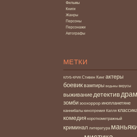
Фильмы
Книги
Жанры
Персоны
Персонажи
Автографы
МЕТКИ
актеры
Стивен Кинг
КЛУБ-КРИК
боевик
вампиры
вирусы
ведьмы
дра
детектив
выживание
зомби
инопланетяне
зоохоррор
классик
каннибалы
кинопремия Капля
комедия
короткометражный
маньяк
криминал
литература
мистика