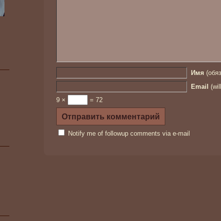
Имя
(обяз
Email
(wil
9 ×
= 72
Notify me of followup comments via e-mail