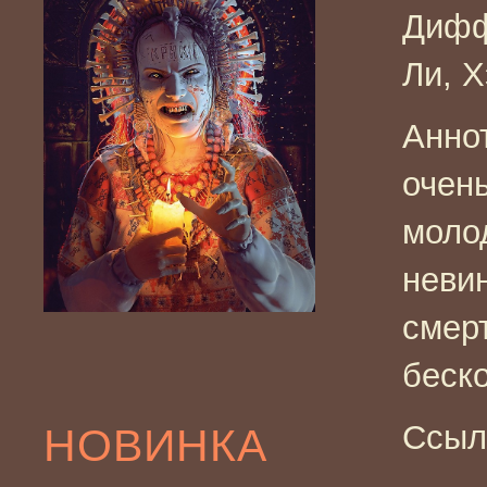
Дифф
Ли, Х
Анно
очень
моло
невин
смер
беск
Ссыл
НОВИНКА