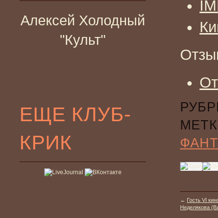
I
Алексей Холодный
Ки
"Культ"
Отзы
От
РУБР
ЕЩЕ КЛУБ-
МЕТК
КРИК
ФАНТ
←
Гость VI ки
Неделякова (Ba