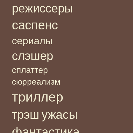
режиссеры
саспенс
сериалы
слэшер
сплаттер
сюрреализм
триллер
ужасы
трэш
фантастика