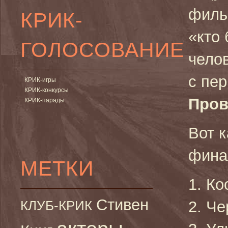
филь
КРИК-
«кто 
ГОЛОСОВАНИЕ
чело
с пе
КРИК-игры
КРИК-конкурсы
Пров
КРИК-парады
Вот 
фина
МЕТКИ
1. Ко
Стивен
КЛУБ-КРИК
2. Че