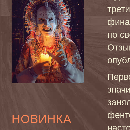
трет
фина
по св
Отзы
опуб
Перв
знач
занял
фент
НОВИНКА
наст