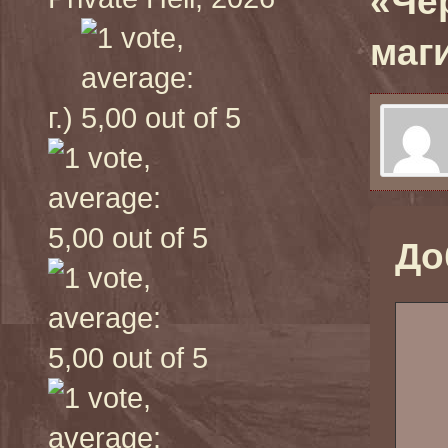
«Че
маг
г.)
До