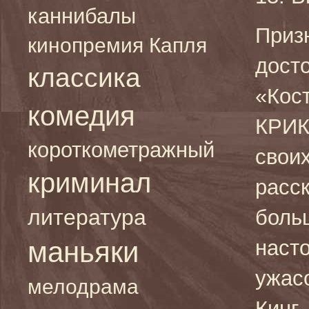
каннибалы
Приз
кинопремия Капля
дост
классика
«Кос
комедия
КРИК
короткометражный
свои
криминал
расск
литература
боль
маньяки
наст
ужасо
мелодрама
Кинг,