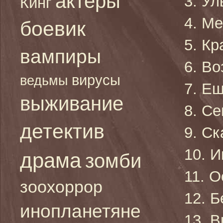
актеры
3. У
Кинг
4. М
боевик
5. Кр
вампиры
6. В
вирусы
ведьмы
7. Е
выживание
8. С
детектив
9. Ск
10. 
драма
зомби
11. О
зоохоррор
12. 
инопланетяне
13. 