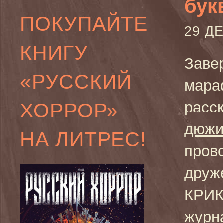
бук
ПОКУПАЙТЕ
29 Д
КНИГУ
Заве
«РУССКИЙ
мара
ХОРРОР»
расск
дюжи
НА ЛИТРЕС!
пров
друж
КРИК
журн