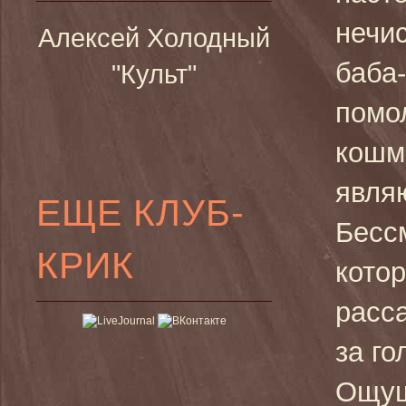
нечи
Алексей Холодный
баба-
"Культ"
помо
кошм
явля
ЕЩЕ КЛУБ-
Бесс
КРИК
котор
расс
за го
Ощуще