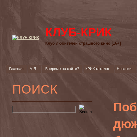
КЛУБ-КРИК
Клуб любителей страшного кино [16+]
Главная
А-Я
Впервые на сайте?
КРИК-каталог
Новинки
ПОИСК
Поб
дюж