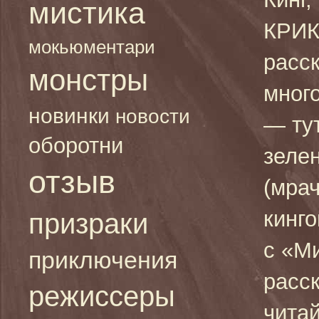
мистика
КРИК
мокьюментари
расск
монстры
мног
новинки
новости
— тут
оборотни
зеле
отзыв
(мра
кинг
призраки
с «М
приключения
расс
режиссеры
читай