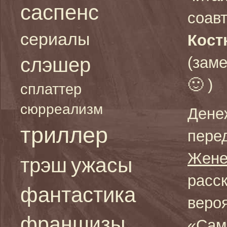
саспенс
соав
сериалы
Кост
слэшер
(зам
🙂 )
сплаттер
сюрреализм
Дене
триллер
пере
Жене
ужасы
трэш
расс
фантастика
веро
франшизы
«Сам