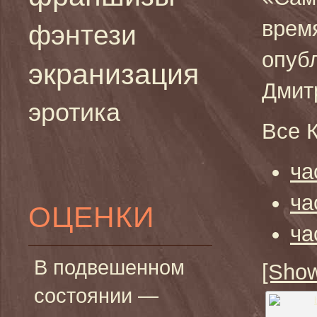
врем
фэнтези
опуб
экранизация
Дмит
эротика
Все 
ча
ча
ОЦЕНКИ
ча
В подвешенном
[Show
состоянии —