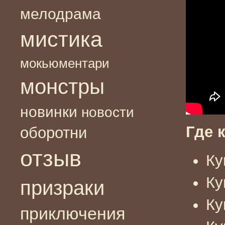
мелодрама
мистика
мокьюментари
монстры
новинки
новости
Где 
оборотни
отзыв
Ку
Ку
призраки
Ку
приключения