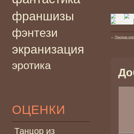
франшизы
фэнтези
←
Призрак опер
экранизация
эротика
До
ОЦЕНКИ
Танцор из