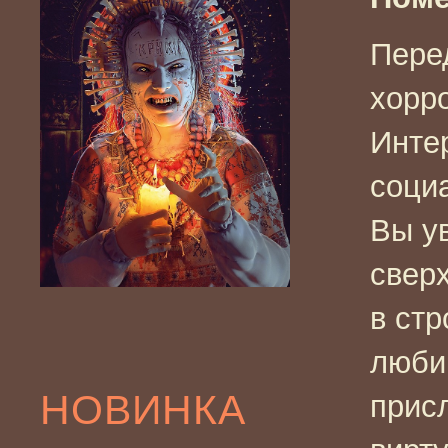
Пере
хорр
Инте
соци
Вы у
свер
в ст
люби
НОВИНКА
прис