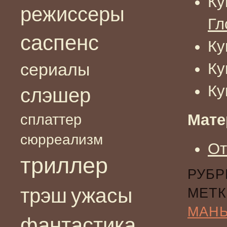
Ку
режиссеры
Гл
саспенс
Ку
Ку
сериалы
Ку
слэшер
сплаттер
Мате
сюрреализм
От
триллер
РУБР
ужасы
трэш
МЕТК
МАН
фантастика