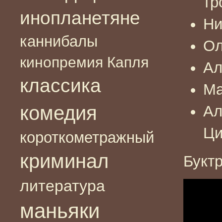
тр
инопланетяне
Ни
каннибалы
Ол
кинопремия Капля
Ал
классика
Ма
комедия
Ал
Ци
короткометражный
криминал
Букт
литература
маньяки