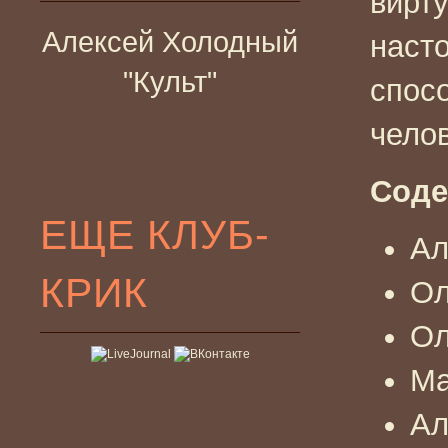
вирт
Алексей Холодный
наст
"Культ"
спос
чело
Соде
ЕЩЕ КЛУБ-
Ал
КРИК
Ол
Ол
Ма
Ал