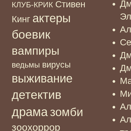
Дм
Стивен
КЛУБ-КРИК
Эл
актеры
Кинг
Ал
боевик
Се
вампиры
Дм
вирусы
ведьмы
Дм
выживание
Ма
детектив
Ми
Ал
драма
зомби
Ал
зоохоррор