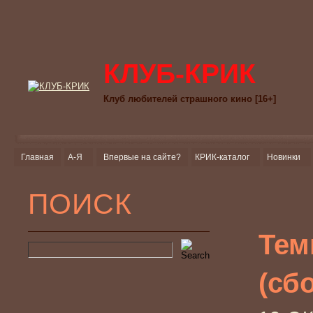
КЛУБ-КРИК
Клуб любителей страшного кино [16+]
Главная
А-Я
Впервые на сайте?
КРИК-каталог
Новинки
ПОИСК
Тем
(сб