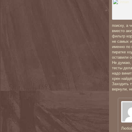
поиску, а 
вместо акк
фильтр ко
не самых 
именно по 
пиратке хо
оставили о
Не думаю, 
тесты дела
надо винит
хрен найдё
Заходить т
вернули, н
Любой