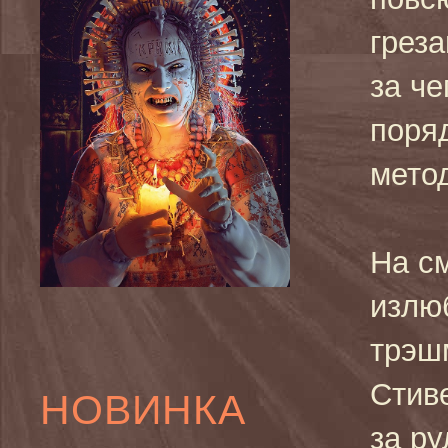
грез
за че
поря
мето
На с
излю
трэш
Стив
НОВИНКА
за ру