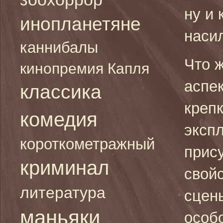
ну и 
инопланетяне
наси
каннибалы
Что 
кинопремия Капля
аспе
классика
крепк
комедия
экспл
короткометражный
прис
криминал
свой
литература
сцен
маньяки
особ