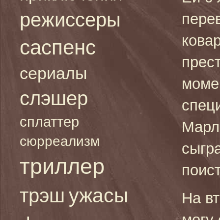
режиссеры
пере
кова
саспенс
прест
сериалы
моме
слэшер
спец
сплаттер
Марл
сюрреализм
сыгра
триллер
поис
ужасы
трэш
На в
могу 