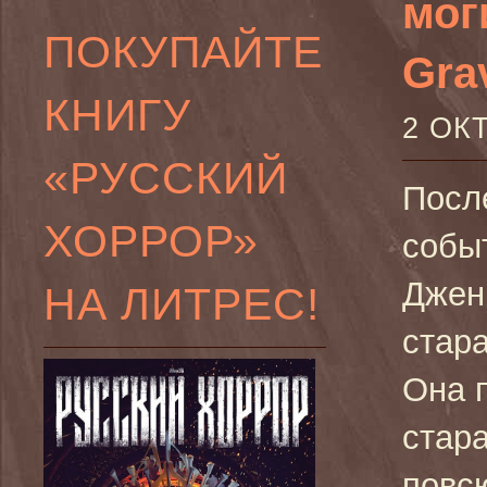
моги
ПОКУПАЙТЕ
Grav
КНИГУ
2 ОК
«РУССКИЙ
Посл
ХОРРОР»
собы
Джен
НА ЛИТРЕС!
стара
Она 
стар
повс