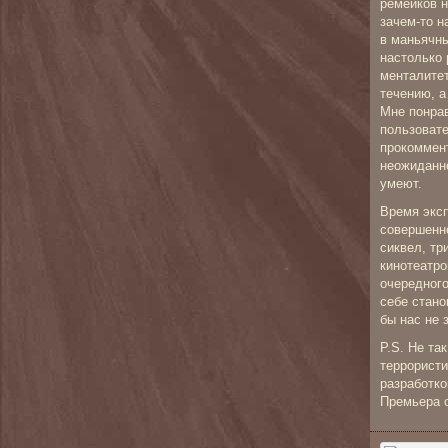
ремейков н
зачем-то н
в маньячны
настолько 
менталитет
течению, а
Мне понрав
пользовате
прокоммент
неожиданно
умеют.
Время эксп
совершенно
сиквел, тр
кинотеатро
очередного
себе стано
бы нас не 
P.S. Не та
террористи
разработк
Премьера 