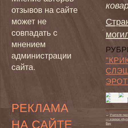
кова
отзывов на сайте
может не
Стра
совпадать с
моги
мнением
РУБР
администрации
"КРИ
сайта.
СЛЭ
ЭРОТ
РЕКЛАМА
←
Учителя про
— хоррор «Кутис
НА САЙТЕ
Bay