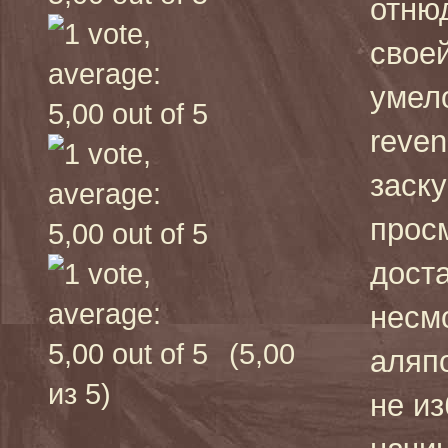
отню
своей
умел
reven
заску
просм
дост
несм
(5,00
аляпо
из 5)
не из