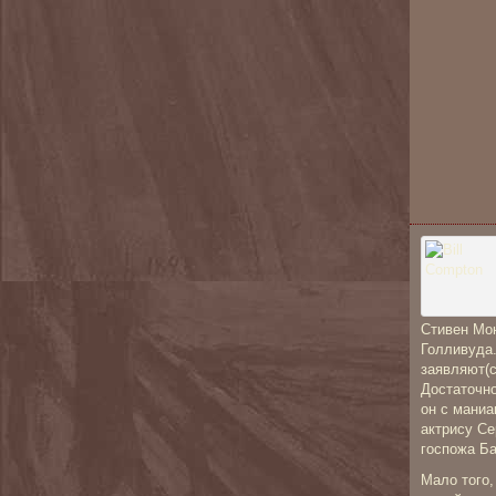
Стивен Мон
Голливуда.
заявляют(с
Достаточн
он с мани
актрису Се
госпожа Ба
Мало того,