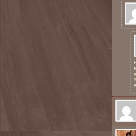
Б
в
р
о
р