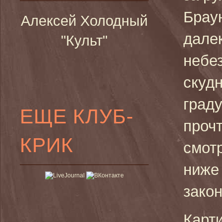
Брау
Алексей Холодный
дале
"Культ"
небе
скуд
град
ЕЩЕ КЛУБ-
проч
КРИК
смот
ниже 
закон
Карти