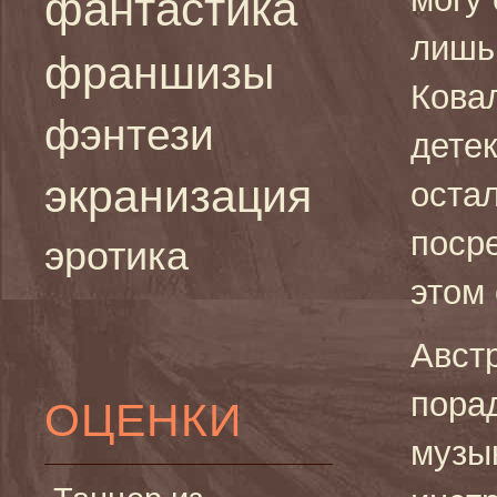
фантастика
лишь
франшизы
Кова
фэнтези
детек
экранизация
оста
поср
эротика
этом
Авст
пора
ОЦЕНКИ
музык