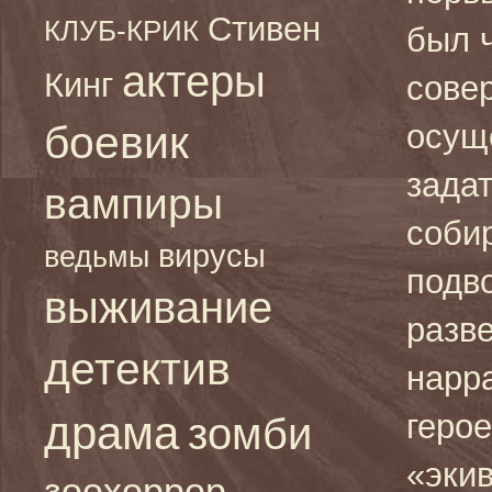
Стивен
КЛУБ-КРИК
был 
актеры
Кинг
сове
боевик
осущ
задат
вампиры
соби
вирусы
ведьмы
подв
выживание
разв
детектив
нарр
драма
герое
зомби
«экив
зоохоррор