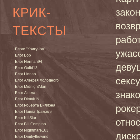
КРИК-
зако
возвр
ТЕКСТЫ
работ
Блоги "Крикунов"
ужасо
Блог Bob
Блог Norman94
девуш
Блог Gulid13
Блог Linnan
секс
Блог Алексея Холодного
Блог MidnightMan
знак
Блог Aleera
Блог DimaKIN
Блог Роберта Виллэна
рокер
Блог Павла Тракселя
Блог KillStar
отно
Блог Bill Compton
Блог Nightmare163
дискр
Блог Dmitrythewind