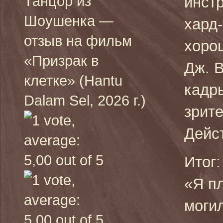
Танцор из
инст
Шоушенка —
хард-
отзыв на фильм
хоро
«Призрак в
Дж. В
клетке» (Hantu
кадр
Dalam Sel, 2026 г.)
зрите
Дейс
Итог:
«Я п
моги