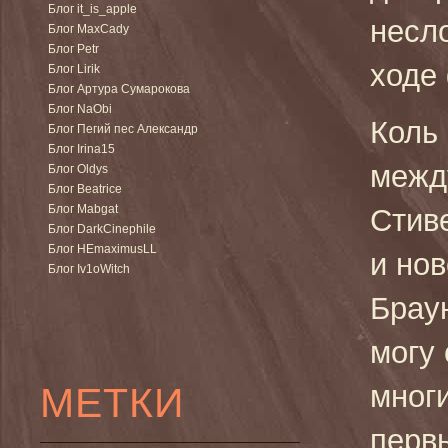
Блог it_is_apple
несл
Блог MaxCady
Блог Petr
ходе
Блог Lirik
Блог Артура Сумарокова
Блог NaObi
Коль
Блог Пегий пес Александр
Блог Irina15
межд
Блог Oldys
Блог Beatrice
Блог Mabgat
Стив
Блог DarkCinephile
Блог HEmaximusLL
и но
Блог Iv1oWitch
Брау
могу 
МЕТКИ
мног
перв