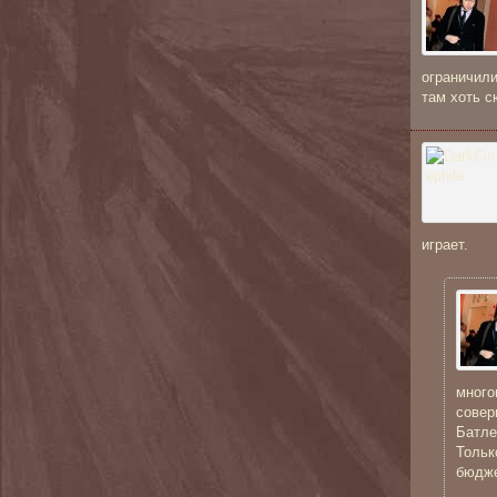
ограничил
там хоть с
играет.
много
совер
Батле
Тольк
бюдже