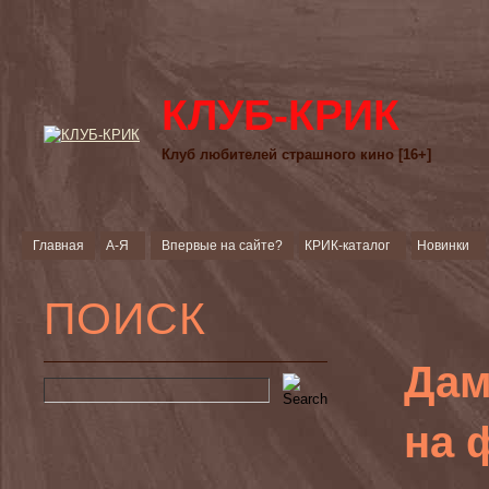
КЛУБ-КРИК
Клуб любителей страшного кино [16+]
Главная
А-Я
Впервые на сайте?
КРИК-каталог
Новинки
ПОИСК
Дам
на 