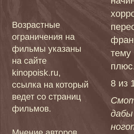
начин
хорр
Возрастные
пере
ограничения на
фран
фильмы указаны
тему
на сайте
плюс
kinopoisk.ru,
8 из 
ссылка на который
ведет со страниц
Смот
фильмов.
дабы
ного
Мнение авторов