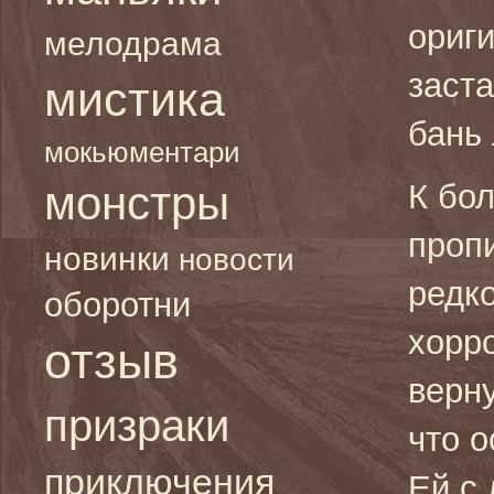
ориг
мелодрама
заст
мистика
бань
мокьюментари
монстры
К бо
проп
новинки
новости
редк
оборотни
хорр
отзыв
верн
призраки
что 
приключения
Ей с 