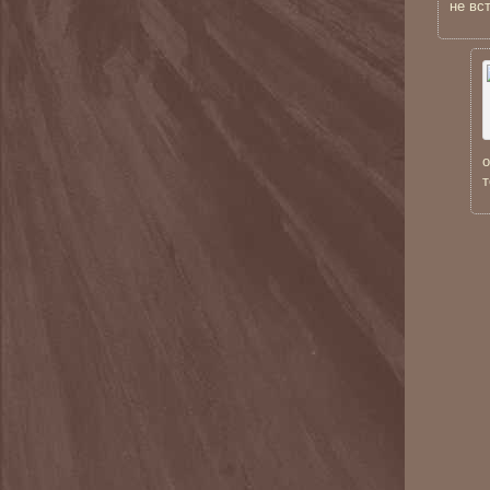
не вс
о
т