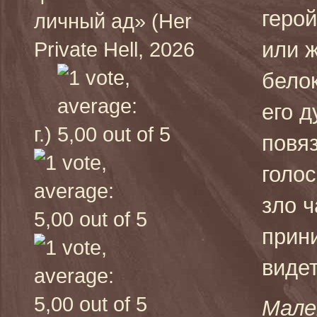
герой
личный ад» (Her
или 
Private Hell, 2026
бело
его д
г.)
повя
голо
зло 
прини
видет
Мале