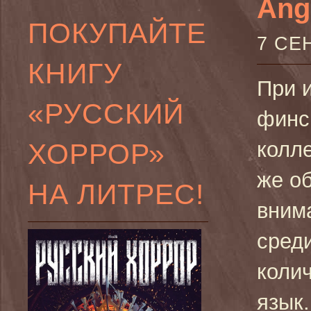
Ang
ПОКУПАЙТЕ
7 СЕ
КНИГУ
При 
«РУССКИЙ
финс
ХОРРОР»
колл
же о
НА ЛИТРЕС!
вним
сред
коли
язык.