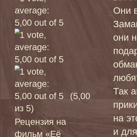
Они в
Заман
они 
пода
обма
любят
Так а
(5,00
прик
из 5)
на эт
Рецензия на
и для
фильм «Её