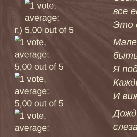
все 
Это 
г.)
Мале
быть
Я по
Кажд
И ви
Дожд
слез