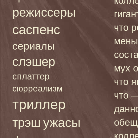
колле
режиссеры
гиган
что р
саспенс
мень
сериалы
сост
слэшер
мух о
сплаттер
что 
сюрреализм
что 
триллер
данн
ужасы
трэш
обещ
колл