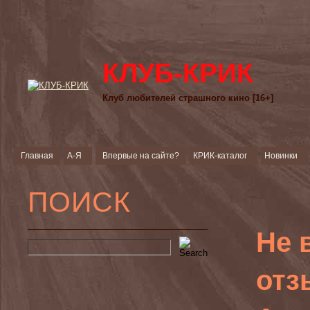
КЛУБ-КРИК
Клуб любителей страшного кино [16+]
Главная
А-Я
Впервые на сайте?
КРИК-каталог
Новинки
ПОИСК
Не 
отз