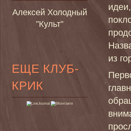
идеи
Алексей Холодный
покл
"Культ"
прод
Назв
из го
ЕЩЕ КЛУБ-
Перв
КРИК
главн
обра
вним
прос