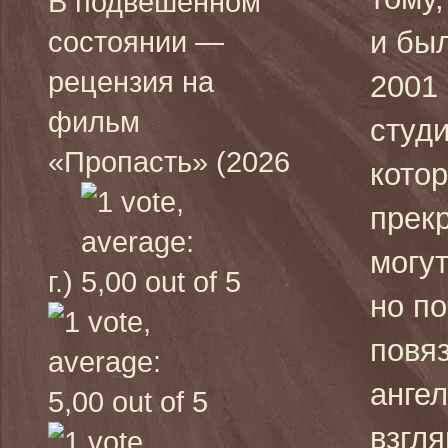
В подвешенном
и был
состоянии —
рецензия на
2001 
фильм
студ
«Пропасть» (2026
котор
прек
могу
г.)
но п
повяз
анге
взгл