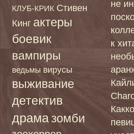
не ин
Стивен
КЛУБ-КРИК
поск
актеры
Кинг
колл
боевик
к хи
вампиры
необ
аранж
вирусы
ведьмы
выживание
Кайл
Char
детектив
Какк
драма
зомби
певи
зоохоррор