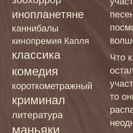
учас
инопланетяне
песен
посмо
каннибалы
волш
кинопремия Капля
классика
Что 
комедия
оста
участ
короткометражный
то он
криминал
расп
литература
неод
маньяки