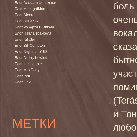
Блог Алексея Холодного
боль
Блог MidnightMan
Блог Aleera
очень
Блог DimaKIN
Блог Роберта Виллэна
вока
Блог Павла Тракселя
Блог KillStar
сказа
Блог Bill Compton
Блог Nightmare163
бытн
Блог Dmitrythewind
Блог it_is_apple
Блог MaxCady
участ
Блог Petr
Блог Lirik
поми
(Terä
и Тон
МЕТКИ
любо