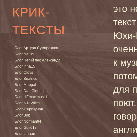
это н
КРИК-
текст
ТЕКСТЫ
Юхи-
очен
Блог Артура Сумарокова
Блог NaObi
к му
Блог Пегий пес Александр
Блог Irina15
Блог Oldys
потом
Блог Beatrice
Блог Mabgat
для 
Блог DarkCinephile
Блог HEmaximusLL
поют.
Блог Iv1oWitch
Блоги "Крикунов"
говор
Блог Bob
Блог Norman94
англи
Блог Gulid13
Блог Linnan