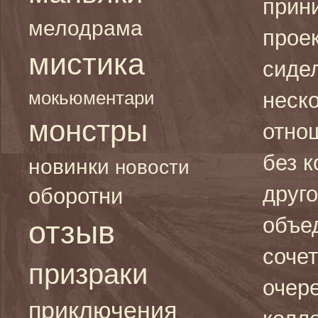
прин
мелодрама
проек
мистика
сиде
мокьюментари
неско
монстры
отно
без к
новинки
новости
друго
оборотни
объе
отзыв
сочет
призраки
очере
приключения