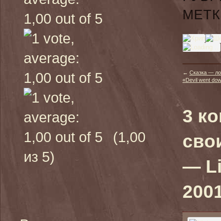
МЕТК
←
Сказка — ло
«Devil went do
3 к
(1,00
сво
из 5)
— Li
2001