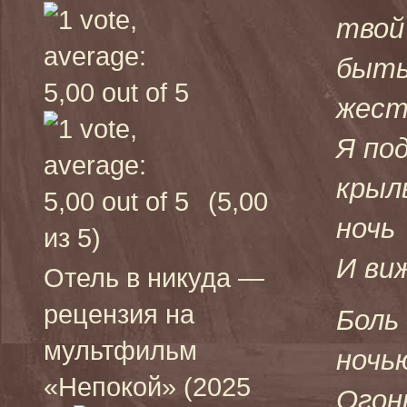
твой
быть
жест
Я по
крыл
(5,00
ночь
из 5)
И ви
Отель в никуда —
рецензия на
Боль
мультфильм
ночь
«Непокой» (2025
Огон