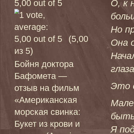
О, к
боль
Но п
(5,00
Она 
из 5)
Нача
Бойня доктора
глаза
Бафомета —
Это 
отзыв на фильм
«Американская
Мале
морская свинка:
быть
Букет из крови и
Я по