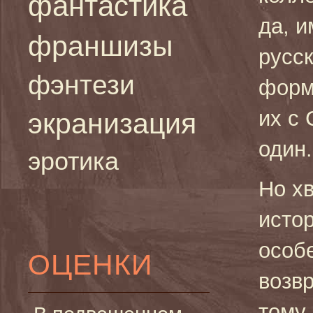
фантастика
да, 
франшизы
русс
фэнтези
форм
их с 
экранизация
один.
эротика
Но хв
исто
особ
ОЦЕНКИ
возв
тому,