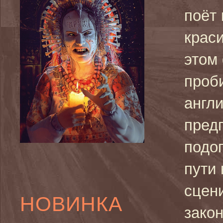
поёт
крас
этом
проб
англ
пред
подо
пути
сцен
НОВИНКА
закон