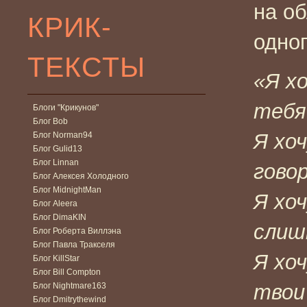
на об
КРИК-
одног
ТЕКСТЫ
«Я х
тебя
Блоги "Крикунов"
Блог Bob
Я хо
Блог Norman94
Блог Gulid13
Блог Linnan
гово
Блог Алексея Холодного
Блог MidnightMan
Я хо
Блог Aleera
Блог DimaKIN
слиш
Блог Роберта Виллэна
Блог Павла Тракселя
Я хо
Блог KillStar
Блог Bill Compton
твои
Блог Nightmare163
Блог Dmitrythewind