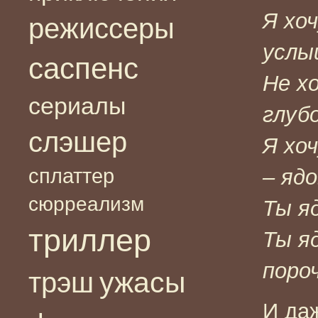
Я хо
режиссеры
услы
саспенс
Не х
сериалы
глуб
слэшер
Я хо
сплаттер
– яд
сюрреализм
Ты я
триллер
Ты я
поро
ужасы
трэш
И да