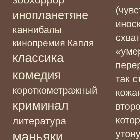
(чувс
инопланетяне
инос
каннибалы
схват
кинопремия Капля
«уме
классика
пере
комедия
так с
короткометражный
кожан
криминал
второ
котор
литература
утону
маньяки