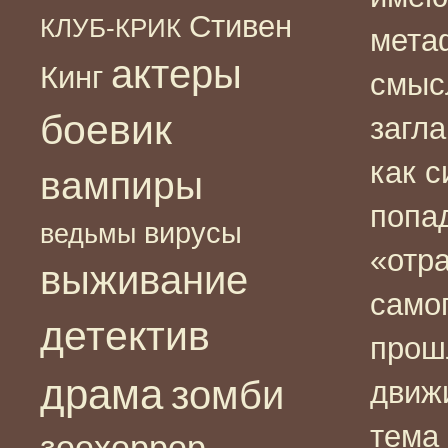
Стивен
КЛУБ-КРИК
мета
актеры
Кинг
смыс
боевик
загл
как 
вампиры
попа
вирусы
ведьмы
«отра
выживание
самог
детектив
прошл
драма
зомби
движ
тема
зоохоррор