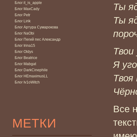
Блог it_is_apple
Ты я
Блог MaxCady
Блог Petr
Ты я
Блог Lirik
Блог Артура Сумарокова
поро
Блог NaObi
Блог Пегий пес Александр
Блог Irina15
Твои
Блог Oldys
Блог Beatrice
Я уг
Блог Mabgat
Блог DarkCinephile
Твоя
Блог HEmaximusLL
Блог Iv1oWitch
Чёрн
Все 
МЕТКИ
текс
имею