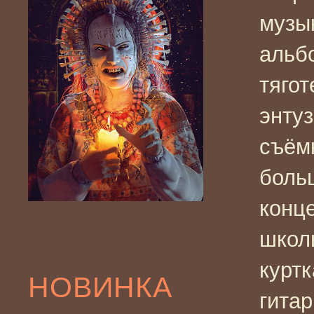
музы
альб
тягот
энту
съём
боль
конце
школ
курт
НОВИНКА
гита