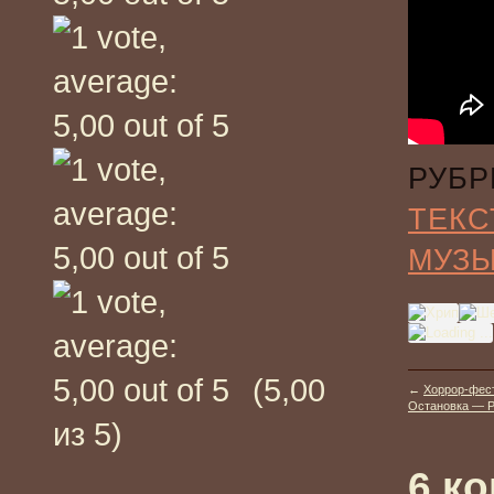
РУБР
ТЕКС
МУЗ
(5,00
←
Хоррор-фести
Остановка — 
из 5)
6 к