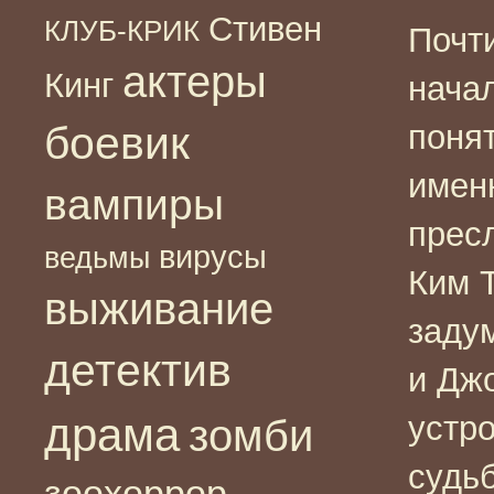
Стивен
КЛУБ-КРИК
Почти
актеры
Кинг
нача
боевик
поня
имен
вампиры
прес
вирусы
ведьмы
Ким Т
выживание
задум
детектив
и Дж
драма
устр
зомби
судь
зоохоррор