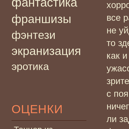
фантастика
хорро
франшизы
все р
не уй
фэнтези
то зд
экранизация
как и
эротика
ужас
зрите
с по
ниче
ОЦЕНКИ
ли з