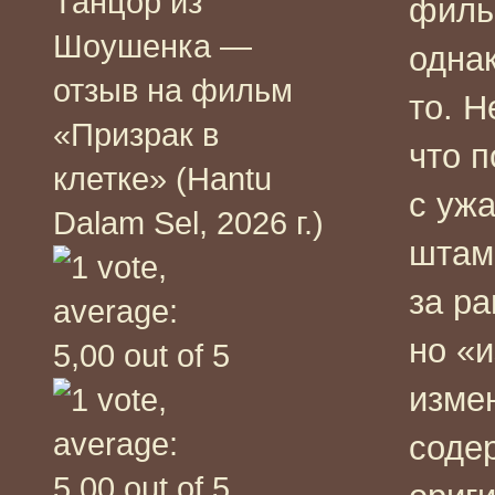
Танцор из
филь
Шоушенка —
одна
отзыв на фильм
то. Н
«Призрак в
что п
клетке» (Hantu
с уж
Dalam Sel, 2026 г.)
штам
за ра
но «
изме
соде