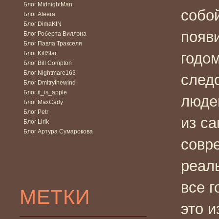
Блог MidnightMan
собо
Блог Aleera
Блог DimaKIN
появ
Блог Роберта Виллэна
Блог Павла Тракселя
Блог KillStar
годо
Блог Bill Compton
Блог Nightmare163
следо
Блог Dmitrythewind
Блог it_is_apple
людей
Блог MaxCady
Блог Petr
из с
Блог Lirik
Блог Артура Сумарокова
совр
реал
все г
МЕТКИ
это и