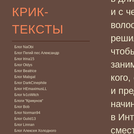
КРИК-
и с 
воло
ТЕКСТЫ
решил
Блог NaObi
чтоб
Блог Пегий пес Александр
Блог Irina15
зани
Блог Oldys
Блог Beatrice
кого,
Блог Mabgat
Блог DarkCinephile
и пр
Блог HEmaximusLL
Блог Iv1oWitch
Блоги "Крикунов"
начи
Блог Bob
Блог Norman94
в Ин
Блог Gulid13
Блог Linnan
смест
Блог Алексея Холодного