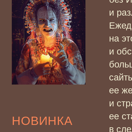
и ра
Ежедн
на эт
и об
боль
сайт
ее же
и ст
ее с
НОВИНКА
в сл