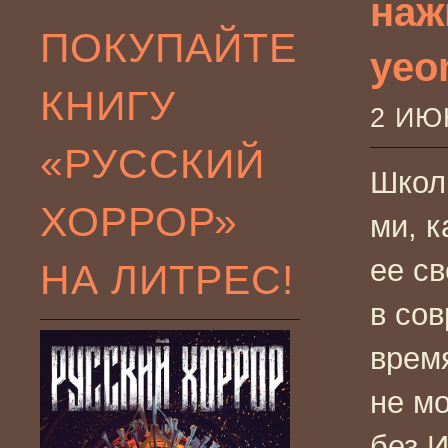
наж
ПОКУПАЙТЕ
yeon
КНИГУ
2 ИЮ
«РУССКИЙ
Школ
ХОРРОР»
ми, к
ее с
НА ЛИТРЕС!
в со
врем
не м
без 