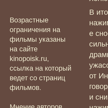
В ито
Возрастные
нажи
ограничения на
е сн
фильмы указаны
силь
на сайте
драм
kinopoisk.ru,
ужас
ссылка на который
от И
ведет со страниц
говор
фильмов.
и сн
Мнение авторов
нажи