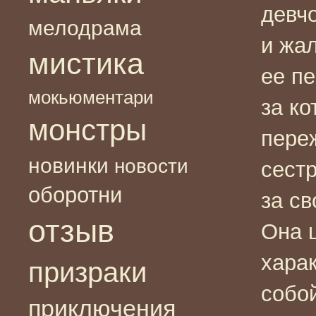
девч
мелодрама
и жал
мистика
ее п
мокьюментари
за ко
монстры
переж
новинки
новости
сест
оборотни
за св
отзыв
Она 
харак
призраки
собой
приключения