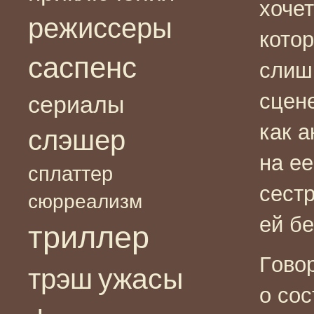
хочет
режиссеры
котор
саспенс
слиш
сцене
сериалы
как 
слэшер
на ее
сплаттер
сестр
сюрреализм
ей бе
триллер
Г
ово
ужасы
трэш
о со