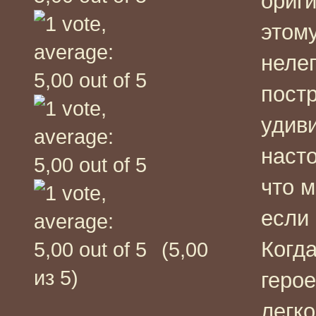
ориги
этом
неле
пост
удив
наст
что м
если 
Когд
(5,00
из 5)
геро
легк