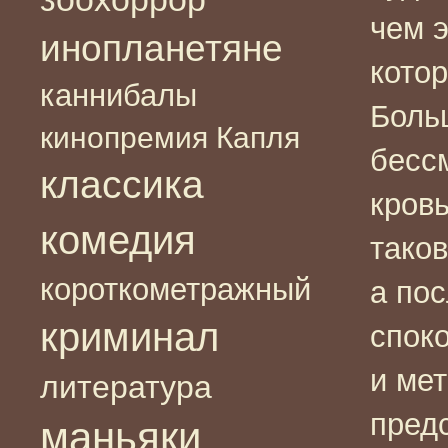
чем 
инопланетяне
котор
каннибалы
Боль
кинопремия Капля
бесс
классика
кровь
комедия
таков
короткометражный
а по
криминал
спок
и ме
литература
пред
маньяки