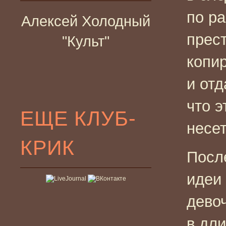
по р
Алексей Холодный
прес
"Культ"
копи
и отд
что э
ЕЩЕ КЛУБ-
несет
КРИК
После
идеи
дево
в дл