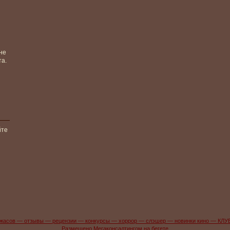
не
та.
йте
жасов — отзывы — рецензии — конкурсы — хоррор — слэшер — новинки кино — КЛУ
Размещено Мегаконсалтингом на бегете