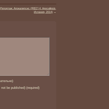
Репортаж: Апокалипсис ([REC] 4: Apocalipsis,
Испания, 2014)
→
ательно)
l not be published) (required)