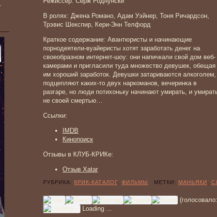
Режиссер: Серж Роднунски
»
В ролях: Джена Романо, Адам Уэйнер, Тоня Ричардсон,
Трэвис Шекспир, Кери-Энн Телфорд
Краткое содержание: Авантюристы и начинающие
порнодеятели-вуайеристы хотят заработать денег на
своеобразном интернет-шоу: они напичкали свой дом веб-
камерами и пригласили туда множество девушек, обещая
им хороший заработок. Девушки затариваются алкоголем,
подцепляют каких-то двух наркоманов, вечеринка в
разгаре, но люди потихоньку начинают умирать, и умират
не своей смертью…
Ссылки:
IMDB
Кинопоиск
Отзывы в КЛУБ-КРИКе:
Отзыв Xatar
РУБРИКА:
КРИК-КАТАЛОГ
,
ФИЛЬМЫ
МЕТКИ:
МАНЬЯКИ
,
С
(голосовало
Loading ...