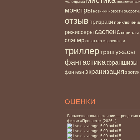
мелодрама
мокьюментар
монстры
новинки
оборотн
новости
отзыв
призраки
приключени
саспенс
режиссеры
сериалы
слэшер
сплаттер
сюрреализм
триллер
ужасы
трэш
фантастика
франшизы
экранизация
фэнтези
эротик
ОЦЕНКИ
В подвешенном состоянии — рецензия 
фильм «Пропасть» (2026 г.)