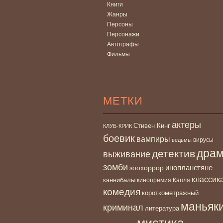
Книги
Жанры
Персоны
Персонажи
Автографы
Фильмы
МЕТКИ
актеры
Стивен Кинг
КЛУБ-КРИК
боевик
вампиры
вирусы
ведьмы
дра
детектив
выживание
зомби
инопланетяне
зоохоррор
классик
каннибалы
кинопремия Капля
комедия
короткометражный
маньяк
криминал
литература
мистика