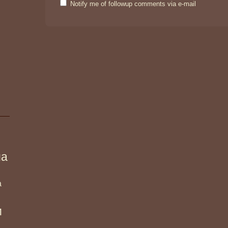
Notify me of followup comments via e-mail
ма
а
и