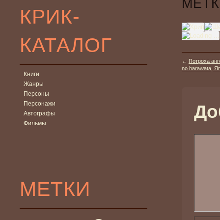
МЕТК
КРИК-
КАТАЛОГ
←
Потроха анг
no harawata, Я
Книги
Жанры
Персоны
Персонажи
До
Автографы
Фильмы
МЕТКИ