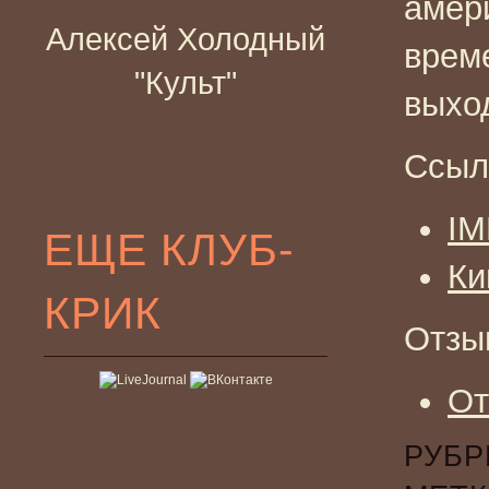
амер
Алексей Холодный
врем
"Культ"
выхо
Ссыл
I
ЕЩЕ КЛУБ-
Ки
КРИК
Отзы
От
РУБР