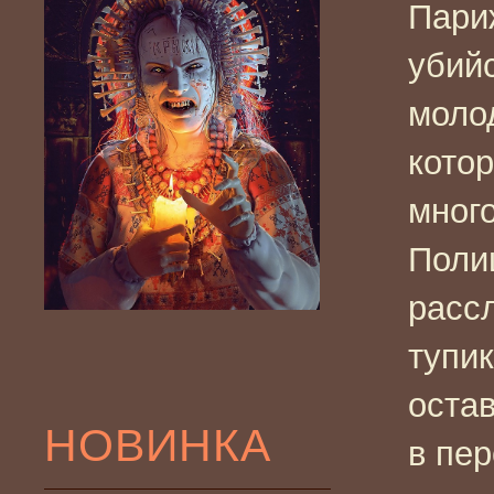
Пари
убий
моло
кото
мног
Полиц
расс
тупик
остав
НОВИНКА
в пер