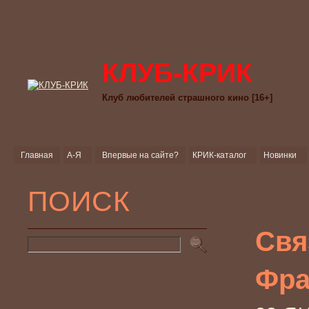
КЛУБ-КРИК
Клуб любителей страшного кино [16+]
Главная
А-Я
Впервые на сайте?
КРИК-каталог
Новинки
ПОИСК
Свя
Фра