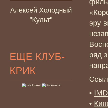
филь
Алексей Холодный
«Коро
"Культ"
эру в
неза
Восп
ряд 
ЕЩЕ КЛУБ-
напр
КРИК
Ссыл
•
IM
•
Кин