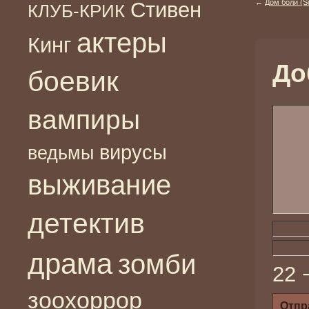
Стивен
←
Дом боли (Sc
КЛУБ-КРИК
актеры
Кинг
До
боевик
вампиры
вирусы
ведьмы
выживание
детектив
драма
зомби
22 
зоохоррор