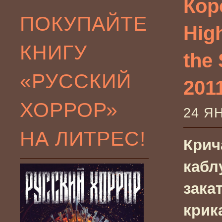
Кор
ПОКУПАЙТЕ
High
КНИГУ
the
«РУССКИЙ
201
ХОРРОР»
24 Я
НА ЛИТРЕС!
Крич
кабл
зака
крик