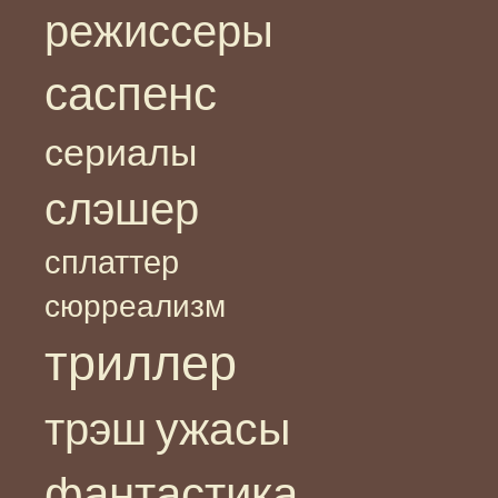
режиссеры
саспенс
сериалы
слэшер
сплаттер
сюрреализм
триллер
ужасы
трэш
фантастика