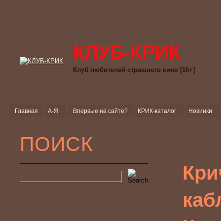
КЛУБ-КРИК
Клуб любителей страшного кино [16+]
Главная
А-Я
Впервые на сайте?
КРИК-каталог
Новинки
ПОИСК
Кри
каб