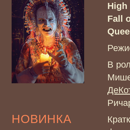
High 
Fall 
Quee
Режи
В ро
Мише
ДеКо
Рича
НОВИНКА
Крат