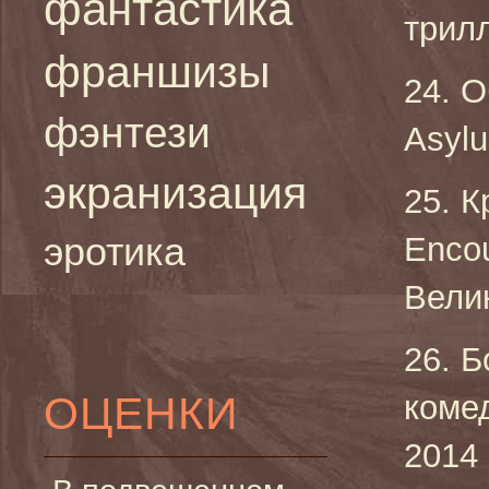
фантастика
трилл
франшизы
24. О
фэнтези
Asylu
экранизация
25. К
эротика
Encou
Велик
26. 
ОЦЕНКИ
коме
2014 