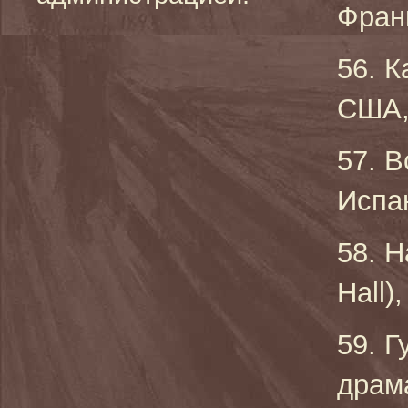
Франц
56. К
США, 
57. В
Испан
58. Н
Hall)
59. Г
драм