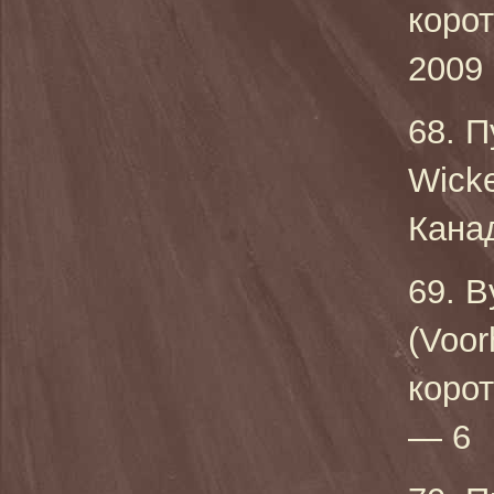
коро
2009 
68. П
Wick
Канад
69. В
(Voor
коро
— 6