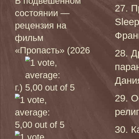
В подвешенном
27. П
состоянии —
Sleep
рецензия на
Фран
фильм
«Пропасть» (2026
28. Д
пара
Дания
г.)
29. О
религ
30. К