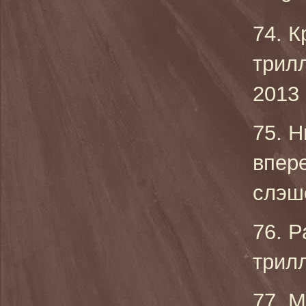
74. К
трил
2013 
75. Н
впере
слэш
76. Р
трилл
77. М