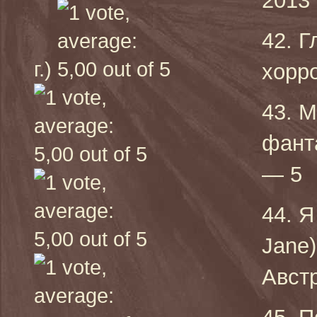
2013 
42. 
г.)
хорро
43. 
фант
— 5
44. Я
Jane
Австр