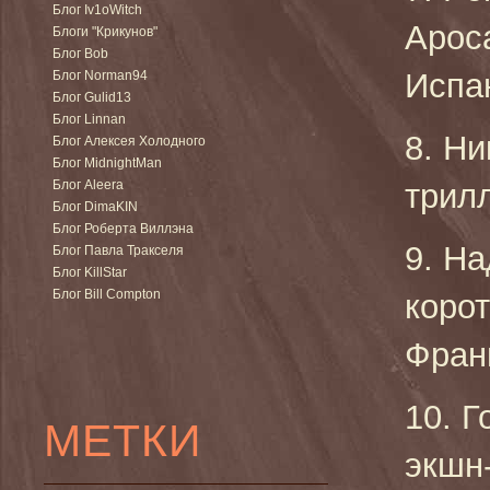
Блог Iv1oWitch
Apoca
Блоги "Крикунов"
Блог Bob
Испан
Блог Norman94
Блог Gulid13
Блог Linnan
8. Ни
Блог Алексея Холодного
Блог MidnightMan
Блог Aleera
трилл
Блог DimaKIN
Блог Роберта Виллэна
9. На
Блог Павла Тракселя
Блог KillStar
Блог Bill Compton
коро
Франц
10. Г
МЕТКИ
экшн-