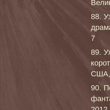
Велик
88. У
драм
7
89. У
коро
США, 
90. П
фант
2012 