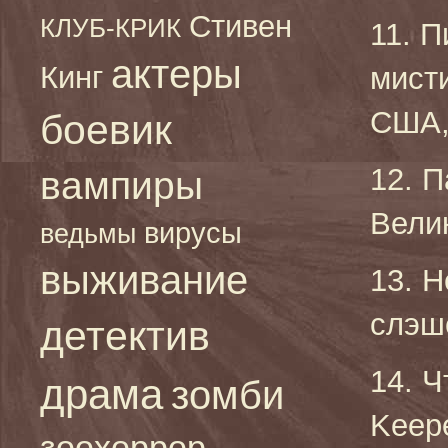
Стивен
КЛУБ-КРИК
11. П
актеры
Кинг
мист
США, 
боевик
12. П
вампиры
Велик
вирусы
ведьмы
выживание
13. Н
слэш
детектив
14. Ч
драма
зомби
Keep
зоохоррор