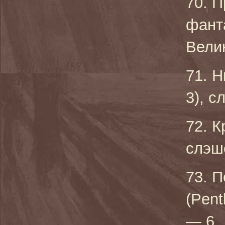
70. П
фант
Вели
71. Н
3), с
72. К
слэш
73. П
(Pent
— 6