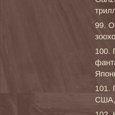
трилл
99. 
зоохо
100. 
фант
Япони
101. 
США, 
102.