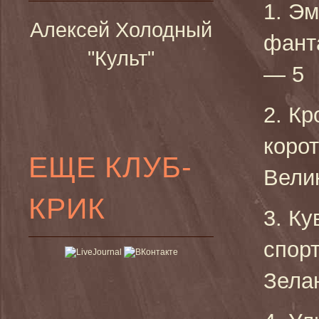
1. Э
Алексей Холодный
фант
"Культ"
— 5
2. Кр
коро
ЕЩЕ КЛУБ-
Велик
КРИК
3. Ку
спор
Зелан