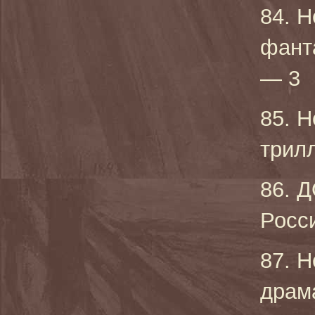
84. Н
фант
— 3
85. Н
трилл
86. 
Росси
87. Н
драм