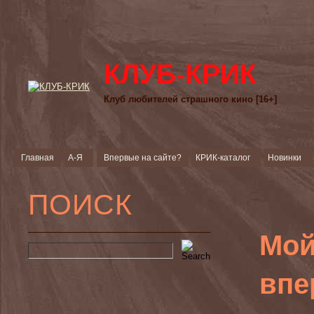
КЛУБ-КРИК
Клуб любителей страшного кино [16+]
Главная
А-Я
Впервые на сайте?
КРИК-каталог
Новинки
ПОИСК
Мой
впе