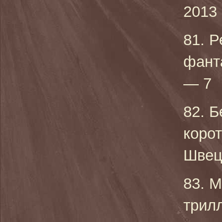
2013 
81. Р
фант
— 7
82. Б
коро
Швеци
83. М
трилл