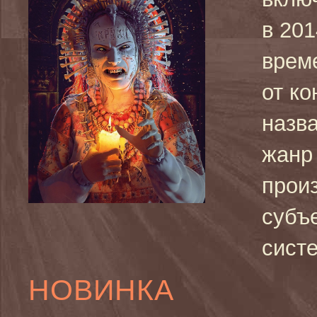
в 201
врем
от ко
назва
жанр 
произ
субъ
сист
НОВИНКА