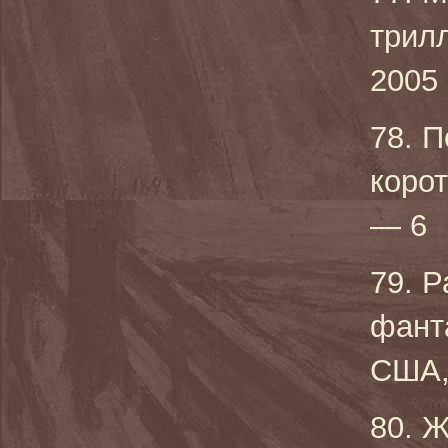
трил
2005 
78. П
коро
— 6
79. Р
фант
США, 
80. Ж