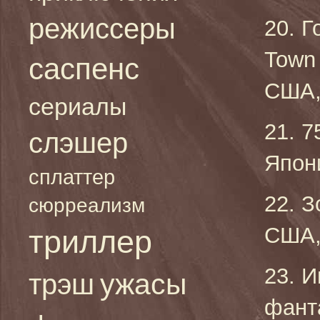
режиссеры
20. Г
Town
саспенс
США, 
сериалы
21. 7
слэшер
Япони
сплаттер
22. З
сюрреализм
США, 
триллер
23. И
ужасы
трэш
фант