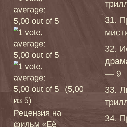
трилл
31. П
мисти
32. И
драма
— 9
(5,00
33. Л
из 5)
трилл
Рецензия на
34. П
фильм «Её