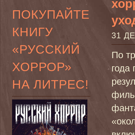
хор
ПОКУПАЙТЕ
ухо
КНИГУ
31 Д
«РУССКИЙ
По т
ХОРРОР»
года
резу
НА ЛИТРЕС!
филь
фанта
«око
вклю