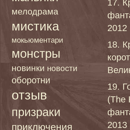
17. К
мелодрама
фант
мистика
2012 
мокьюментари
18. К
монстры
коро
новинки
новости
Велик
оборотни
19. 
отзыв
(The 
призраки
фант
2013 
приключения