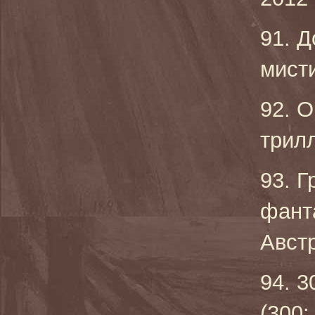
91. Д
мисти
92. О
трилл
93. Г
фант
Австр
94. 3
(300: