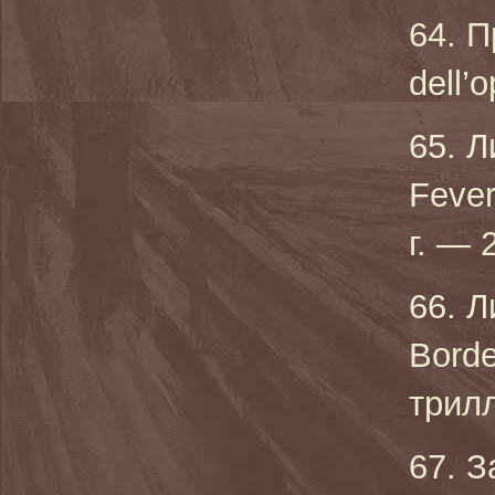
64. П
dell’
65. Л
Fever
г. — 
66. Л
Borde
трилл
67. З