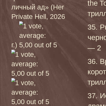
the T
личный ад» (Her
трилл
Private Hell, 2026
35. Р
черно
г.)
— 2
36. В
коро
трилл
37. И