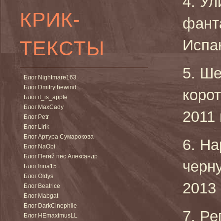
4. Ул
КРИК-
фант
ТЕКСТЫ
Испан
5. Ше
Блог Nightmare163
Блог Dmitrythewind
коро
Блог it_is_apple
Блог MaxCady
2011 
Блог Petr
Блог Lirik
Блог Артура Сумарокова
6. H
Блог NaObi
Блог Пегий пес Александр
черн
Блог Irina15
Блог Oldys
2013 
Блог Beatrice
Блог Mabgat
Блог DarkCinephile
7. Ре
Блог HEmaximusLL