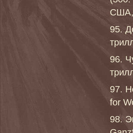
США, 
95. Д
трилл
96. Ч
трилл
97. Н
for W
98. 
Ganzf