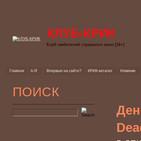
КЛУБ-КРИК
Клуб любителей страшного кино [16+]
Главная
А-Я
Впервые на сайте?
КРИК-каталог
Новинки
ПОИСК
Ден
Dea