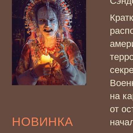
Сэнд
Крат
расп
амер
терр
секре
Воен
на к
от о
НОВИНКА
нача