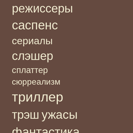
режиссеры
саспенс
сериалы
слэшер
сплаттер
сюрреализм
триллер
ужасы
трэш
фантастика