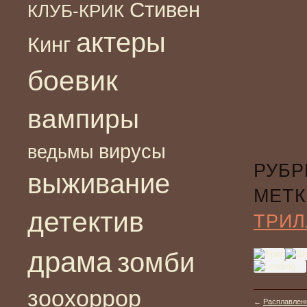
Стивен
КЛУБ-КРИК
актеры
Кинг
боевик
вампиры
вирусы
ведьмы
РУБР
выживание
МЕТК
детектив
ТРИЛ
драма
зомби
зоохоррор
←
Расплавленн