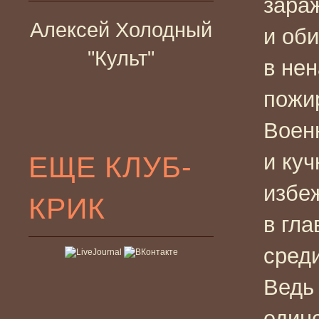
зараж
Алексей Холодный
и об
"Культ"
в не
пожи
Воен
и ку
ЕЩЕ КЛУБ-
избе
КРИК
в гла
среди
Ведь 
един