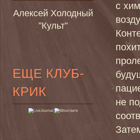
с хи
Алексей Холодный
возд
"Культ"
Конт
похит
прол
ЕЩЕ КЛУБ-
буду
паци
КРИК
не по
соотв
Зате