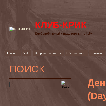
КЛУБ-КРИК
Клуб любителей страшного кино [16+]
Главная
А-Я
Впервые на сайте?
КРИК-каталог
Новинки
ПОИСК
Ден
(Da