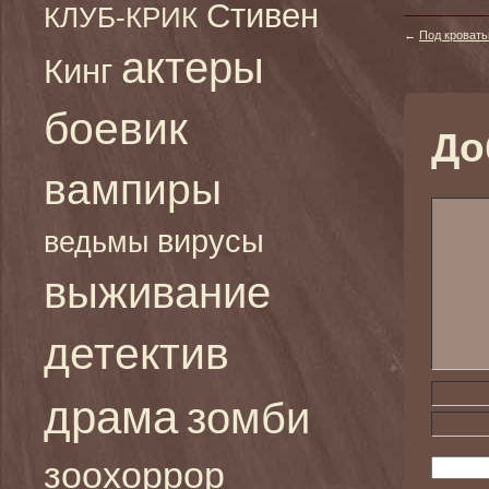
Стивен
КЛУБ-КРИК
←
Под кровать
актеры
Кинг
боевик
До
вампиры
вирусы
ведьмы
выживание
детектив
драма
зомби
зоохоррор