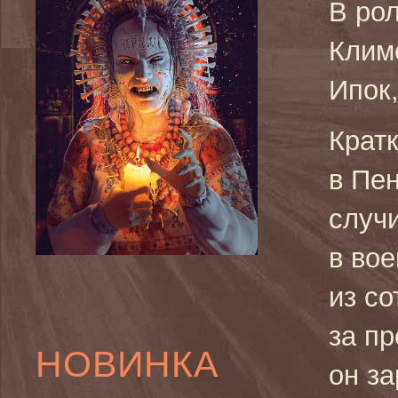
В рол
Клим
Ипок
Кратк
в Пе
случ
в во
из со
за п
НОВИНКА
он з