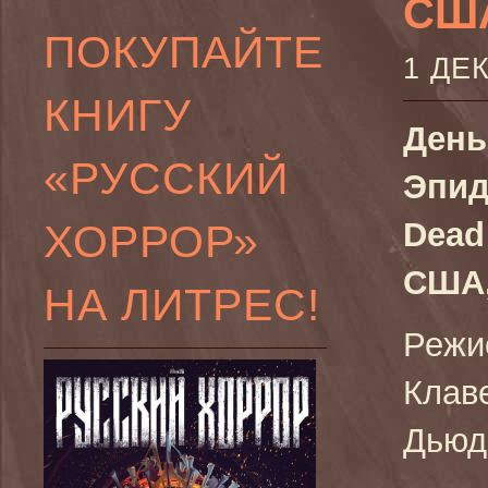
США
ПОКУПАЙТЕ
1 ДЕ
КНИГУ
День
«РУССКИЙ
Эпид
ХОРРОР»
Dead
США,
НА ЛИТРЕС!
Режи
Клав
Дьюд