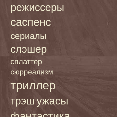
режиссеры
саспенс
сериалы
слэшер
сплаттер
сюрреализм
триллер
ужасы
трэш
фантастика