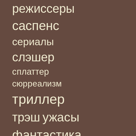
режиссеры
саспенс
сериалы
слэшер
сплаттер
сюрреализм
триллер
ужасы
трэш
фантастика