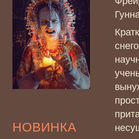
Фрей
Гунн
Крат
снег
науч
учен
выну
прост
прит
НОВИНКА
несу