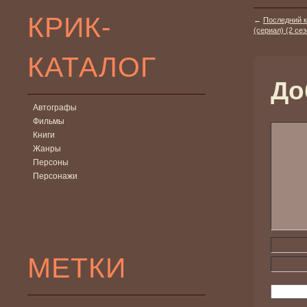
КРИК-
←
Последний к
(сериал) (2 се
КАТАЛОГ
До
Автографы
Фильмы
Книги
Жанры
Персоны
Персонажи
МЕТКИ