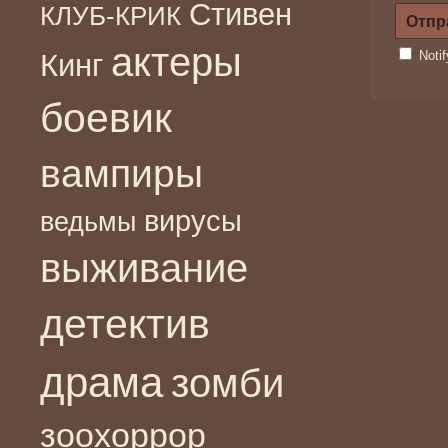
Стивен
КЛУБ-КРИК
актеры
Кинг
Noti
боевик
вампиры
вирусы
ведьмы
выживание
детектив
драма
зомби
зоохоррор