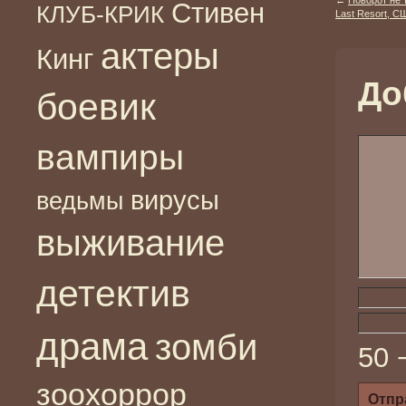
←
Поворот не 
Стивен
КЛУБ-КРИК
Last Resort, С
актеры
Кинг
До
боевик
вампиры
вирусы
ведьмы
выживание
детектив
драма
зомби
50 
зоохоррор