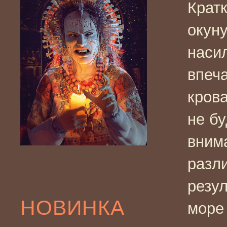
Крат
окуну
наси
впеч
кров
не б
вним
разл
резул
НОВИНКА
море 