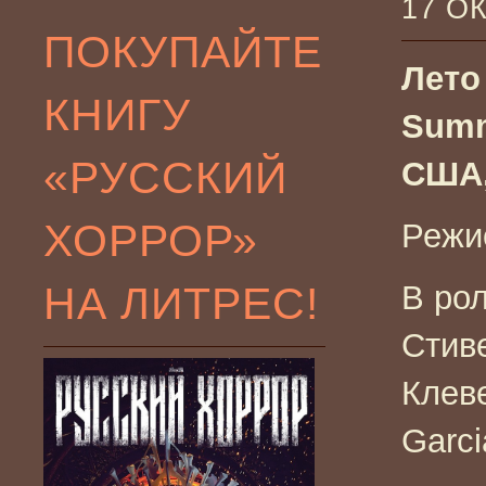
17 О
ПОКУПАЙТЕ
Лето
КНИГУ
Summ
«РУССКИЙ
США,
ХОРРОР»
Режи
НА ЛИТРЕС!
В рол
Стив
Клеве
Garci