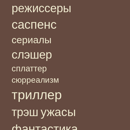
режиссеры
саспенс
сериалы
слэшер
сплаттер
сюрреализм
триллер
ужасы
трэш
фантастика