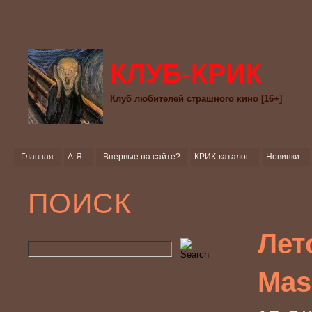
КЛУБ-КРИК
Клуб любителей страшного кино [16+]
Главная
А-Я
Впервые на сайте?
КРИК-каталог
Новинки
ПОИСК
Лет
Mas