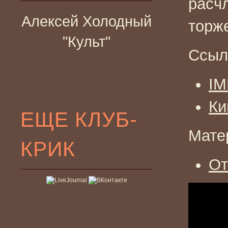
расч
Алексей Холодный
торже
"Культ"
Ссыл
I
Ки
ЕЩЕ КЛУБ-
Мате
КРИК
От