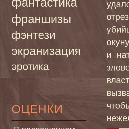
фантастика
удал
отрез
франшизы
убий
фэнтези
окуну
экранизация
и на
эротика
злов
влас
вызв
чтобы
ОЦЕНКИ
неже