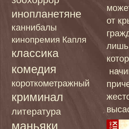
може
инопланетяне
от к
каннибалы
граж
кинопремия Капля
лишь
классика
кото
комедия
начи
короткометражный
приче
криминал
жесто
высас
литература
маньяки