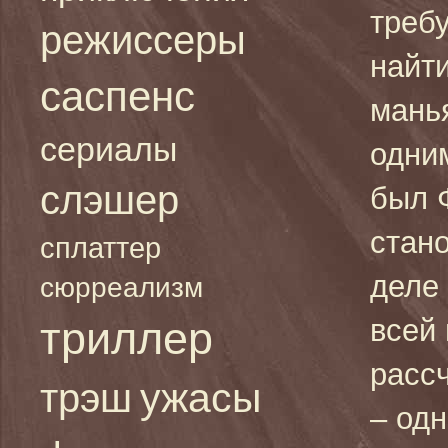
требу
режиссеры
найти
саспенс
мань
сериалы
одни
слэшер
был 
стан
сплаттер
деле
сюрреализм
триллер
всей
расс
ужасы
трэш
– одн