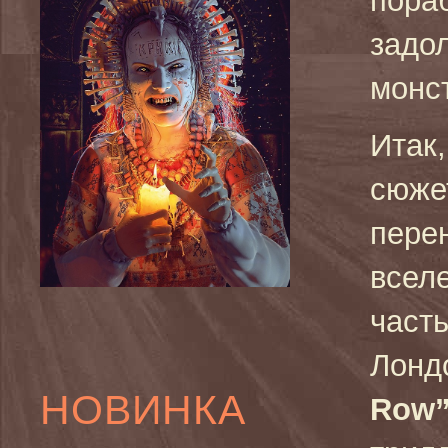
пора
задол
монс
Итак,
сюже
пере
всел
част
Лонд
НОВИНКА
Row