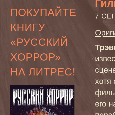
Гил
ПОКУПАЙТЕ
7 СЕ
КНИГУ
Ориг
«РУССКИЙ
Трэв
ХОРРОР»
извес
сцена
НА ЛИТРЕС!
хотя 
филь
его н