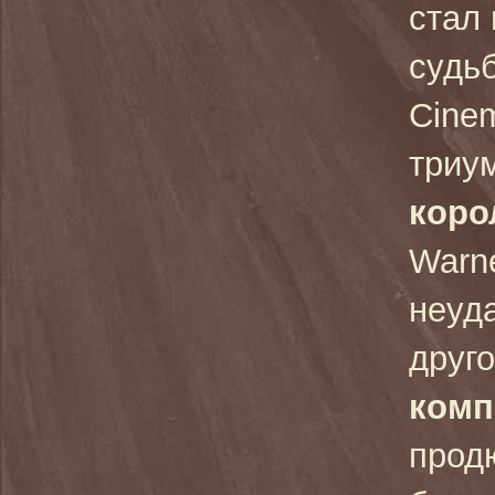
стал 
судь
Cinem
триу
коро
Warn
неуд
друг
комп
прод