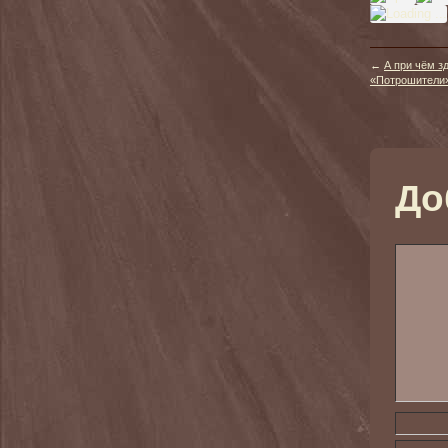
←
А при чём з
«Потрошители» 
До