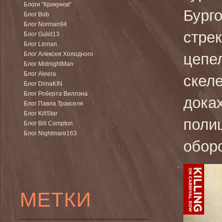
Блоги "Крикунов"
Бург
Блог Bob
Блог Norman94
стрек
Блог Gulid13
Блог Linnan
Блог Алексея Холодного
цепе
Блог MidnightMan
Блог Aleera
скел
Блог DimaKIN
Блог Роберта Виллэна
доках
Блог Павла Тракселя
Блог KillStar
поли
Блог Bill Compton
Блог Nightmare163
обор
МЕТКИ