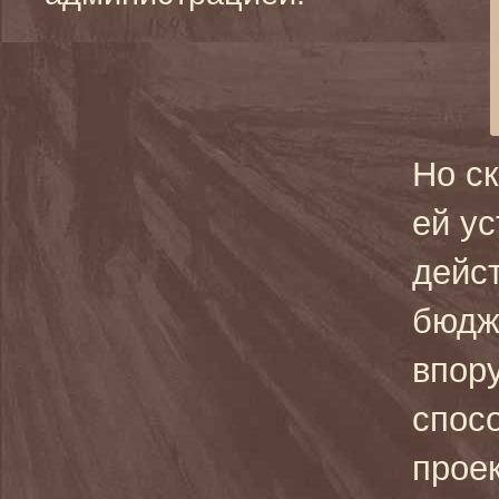
Но ск
ей у
дейс
бюдж
впор
спос
проек