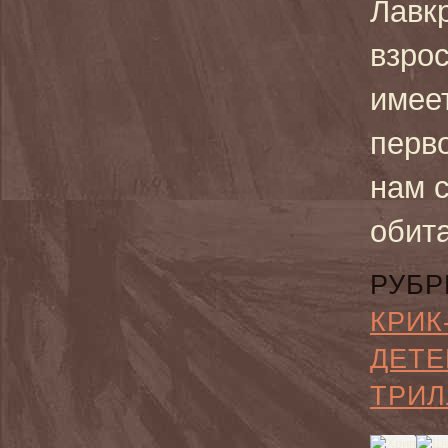
Лавк
взро
имеет
перво
нам с
обит
РУБР
КРИК
ДЕТЕ
ТРИЛ