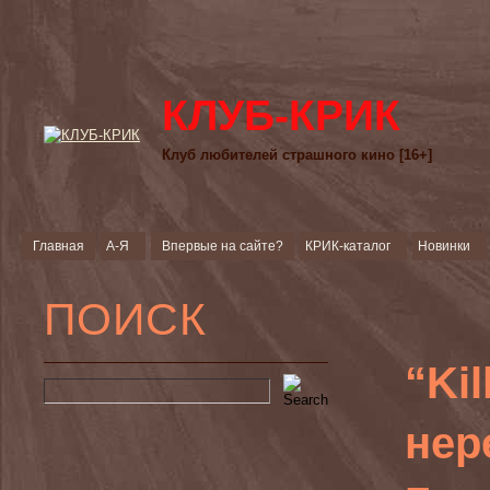
КЛУБ-КРИК
Клуб любителей страшного кино [16+]
Главная
А-Я
Впервые на сайте?
КРИК-каталог
Новинки
ПОИСК
“Kil
нер