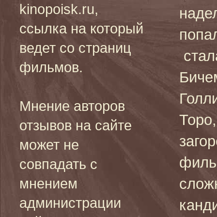
kinopoisk.ru,
наде
ссылка на который
попал
ведет со страниц
стал
фильмов.
Бичем
Голл
Мнение авторов
Торо,
отзывов на сайте
заго
может не
филь
совпадать с
слож
мнением
администрации
канди