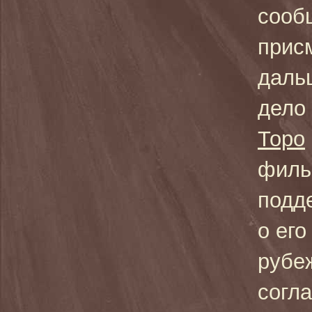
сооб
прис
даль
дело
Торо
филь
подд
о его
рубе
согл