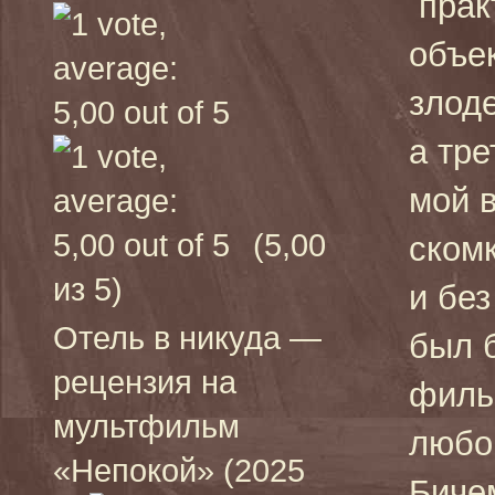
прак
объе
злоде
а тре
мой 
(5,00
ском
из 5)
и без
Отель в никуда —
был б
рецензия на
филь
мультфильм
любо
«Непокой» (2025
Бичем