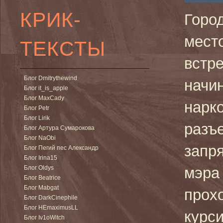
КРИК-
Горо
место
ТЕКСТЫ
встр
Блог Dmitrythewind
начи
Блог it_is_apple
Блог MaxCady
нарк
Блог Petr
Блог Lirik
разъ
Блог Артура Сумарокова
Блог NaObi
запр
Блог Пегий пес Александр
Блог Irina15
Блог Oldys
мэра 
Блог Beatrice
Блог Mabgat
прох
Блог DarkCinephile
Блог HEmaximusLL
курс
Блог Iv1oWitch