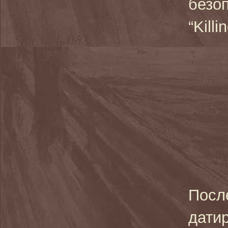
безо
“Kill
Посл
датир