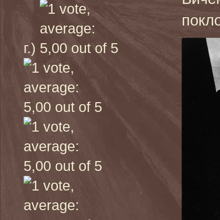
покл
г.)