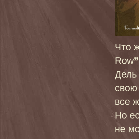
Что ж
Row
”
Дель
свою 
все 
Но ес
не м