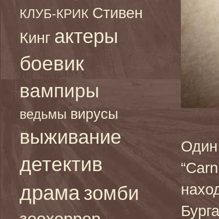
Стивен
КЛУБ-КРИК
актеры
Кинг
боевик
вампиры
вирусы
ведьмы
выживание
Один
детектив
“Carn
нахо
драма
зомби
Бурга
зоохоррор