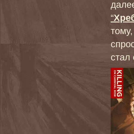
дале
“
Хре
тому,
спро
стал 