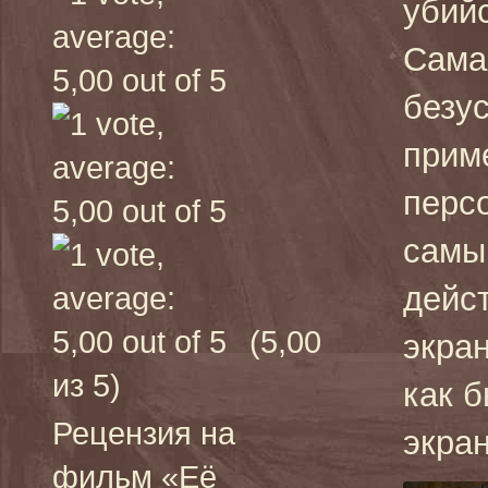
убий
Сама
безус
прим
персо
самы
дейст
(5,00
экра
из 5)
как 
Рецензия на
экран
фильм «Её