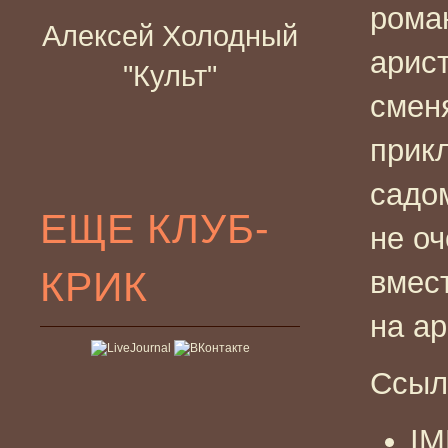
рома
Алексей Холодный
арис
"Культ"
смен
прик
садом
ЕЩЕ КЛУБ-
не о
КРИК
вмес
на ар
Ссыл
I