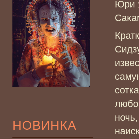
Юри 
Сака
Крат
Сидз
изве
саму
сотк
любо
ночь
НОВИНКА
наис