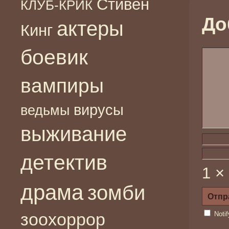
Стивен
КЛУБ-КРИК
До
актеры
Кинг
боевик
вампиры
вирусы
ведьмы
выживание
детектив
1 ×
драма
зомби
зоохоррор
Noti