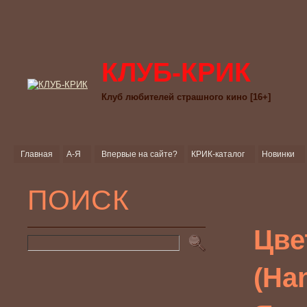
КЛУБ-КРИК
Клуб любителей страшного кино [16+]
Главная
А-Я
Впервые на сайте?
КРИК-каталог
Новинки
ПОИСК
Цве
(Han