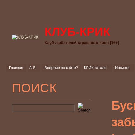
КЛУБ-КРИК
Клуб любителей страшного кино [16+]
Главная
А-Я
Впервые на сайте?
КРИК-каталог
Новинки
ПОИСК
Бус
заб