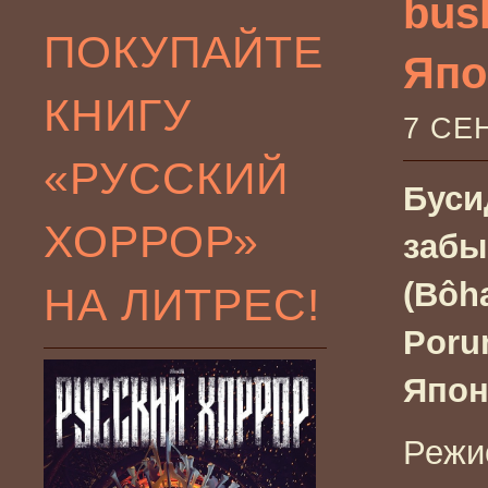
bush
ПОКУПАЙТЕ
Япо
КНИГУ
7 СЕ
«РУССКИЙ
Буси
ХОРРОР»
забы
(Bôh
НА ЛИТРЕС!
Porun
Япон
Режи