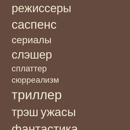
режиссеры
саспенс
сериалы
слэшер
сплаттер
сюрреализм
триллер
ужасы
трэш
фантастика