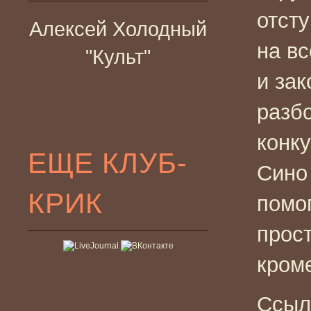
отст
Алексей Холодный
на в
"Культ"
и зак
разб
конку
ЕЩЕ КЛУБ-
Сино
КРИК
помо
прост
кром
Ссыл