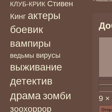
Стивен
КЛУБ-КРИК
актеры
Кинг
До
боевик
вампиры
вирусы
ведьмы
выживание
детектив
драма
зомби
9 ×
зоохоррор