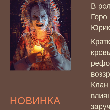
В рол
Горо 
Юрик
Крат
кров
рефо
воззр
Клан
влиян
НОВИНКА
зару