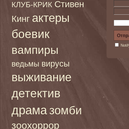
Стивен
КЛУБ-КРИК
актеры
Кинг
боевик
Noti
вампиры
вирусы
ведьмы
выживание
детектив
драма
зомби
зоохоррор