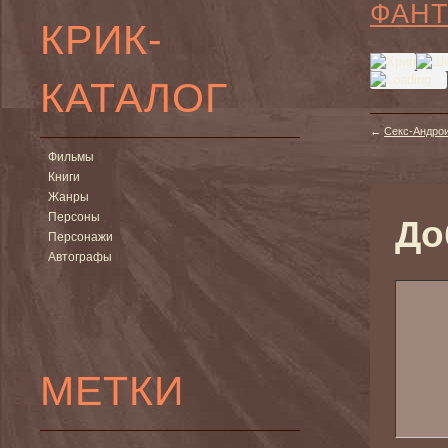
ФАНТ
КРИК-
КАТАЛОГ
←
Секс-Андрои
Фильмы
Книги
Жанры
Персоны
До
Персонажи
Автографы
МЕТКИ