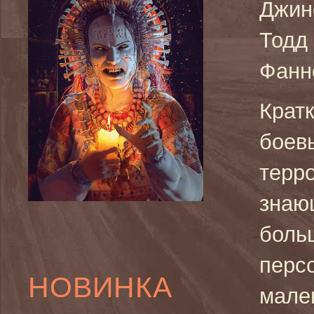
Джин
Тодд
Фанн
Крат
боев
терро
знаю
боль
перс
НОВИНКА
мале