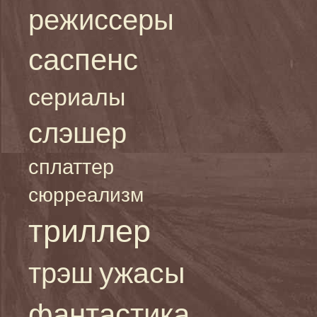
режиссеры
саспенс
сериалы
слэшер
сплаттер
сюрреализм
триллер
ужасы
трэш
фантастика