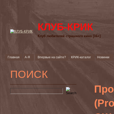
КЛУБ-КРИК
Клуб любителей страшного кино [16+]
Главная
А-Я
Впервые на сайте?
КРИК-каталог
Новинки
ПОИСК
Про
(Pro