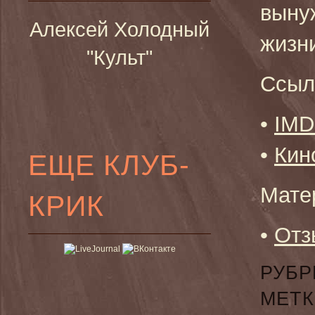
выну
Алексей Холодный
жизни
"Культ"
Ссыл
•
IM
•
Кин
ЕЩЕ КЛУБ-
Мате
КРИК
•
Отз
РУБР
МЕТК