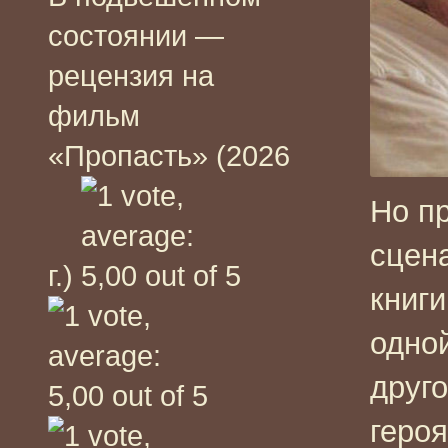
состоянии —
рецензия на
фильм
«Пропасть» (2026
Но п
сцен
г.)
книги
одной
друго
героя