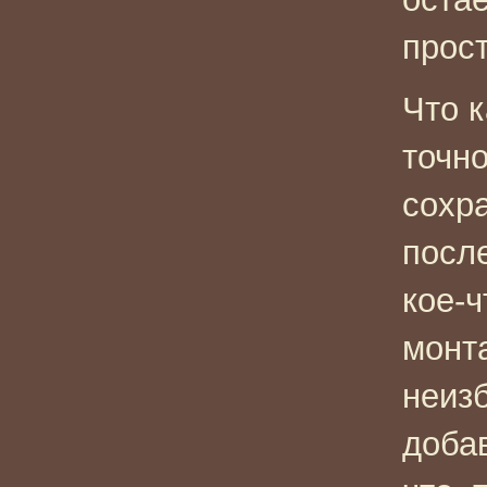
прос
Что к
точно
сохр
после
кое-ч
монт
неизб
доба