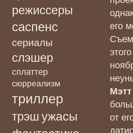
режиссеры
однак
саспенс
его 
Съем
сериалы
этого
слэшер
нояб
сплаттер
неун
сюрреализм
Мэтт
триллер
боль
ужасы
трэш
от ег
датир