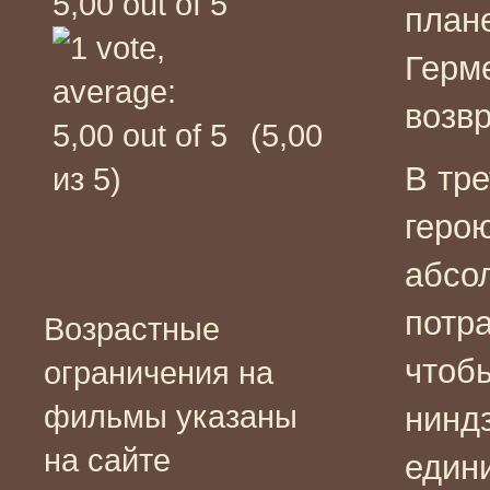
план
Герм
возв
(5,00
В тре
из 5)
геро
абсо
потра
Возрастные
чтобы
ограничения на
фильмы указаны
нинд
на сайте
един