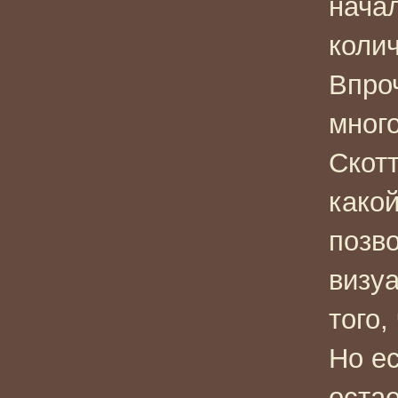
нача
колич
Впроч
мног
Скотт
како
позв
визу
того,
Но ес
остае