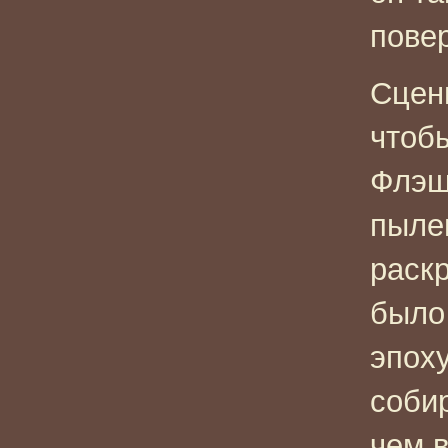
пове
Сцен
чтоб
Флэш
пыле
раск
было 
эпоху
соби
чем 