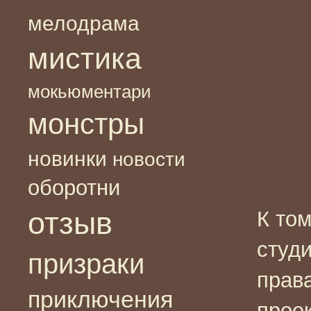
мелодрама
мистика
мокьюментари
монстры
новинки
новости
оборотни
отзыв
К то
студи
призраки
прав
приключения
прое