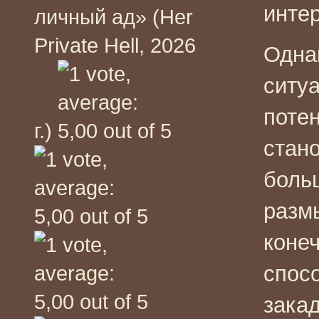
инте
личный ад» (Her
Private Hell, 2026
Одна
ситуа
поте
г.)
стан
боль
разм
коне
спосо
закад