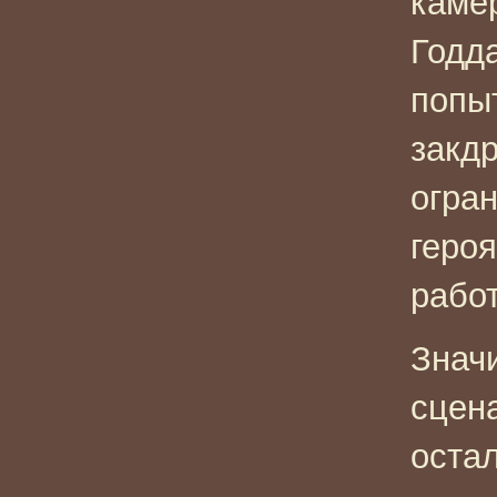
камер
Годда
попы
закдр
огра
геро
работ
Значи
сцен
оста