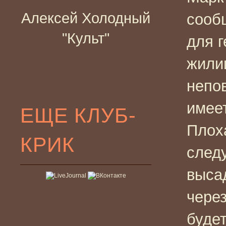
Алексей Холодный
сооб
"Культ"
для г
жили
непо
имеет
ЕЩЕ КЛУБ-
Плоха
КРИК
след
выса
через
буде