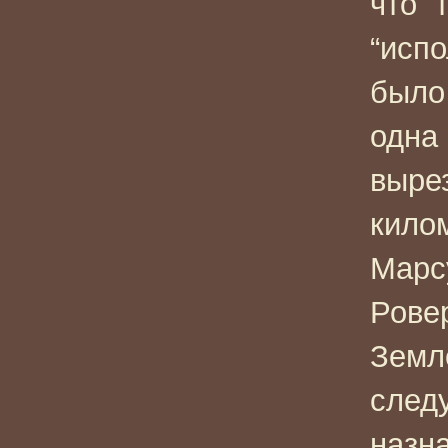
что т
“испо
было 
одна
вырез
кило
Марсу
Ровер
Земле
след
назн