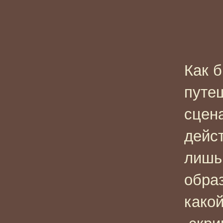
Как б
путе
сцен
дейс
лишь 
обра
какой