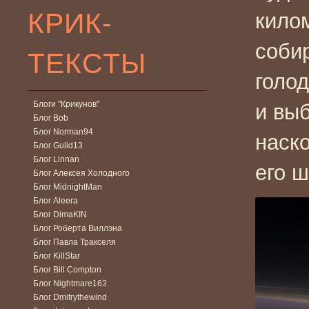
КРИК-
кило
соби
ТЕКСТЫ
голо
Блоги "Крикунов"
и выб
Блог Bob
Блог Norman94
наск
Блог Gulid13
Блог Linnan
его ш
Блог Алексея Холодного
Блог MidnightMan
Блог Aleera
Блог DimaKIN
Блог Роберта Виллэна
Блог Павла Тракселя
Блог KillStar
Блог Bill Compton
Блог Nightmare163
Блог Dmitrythewind