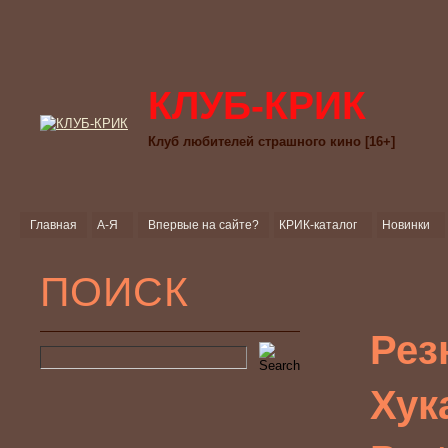
КЛУБ-КРИК
Клуб любителей страшного кино [16+]
Главная
А-Я
Впервые на сайте?
КРИК-каталог
Новинки
ПОИСК
Рез
Хук