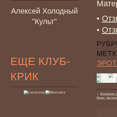
Мате
Алексей Холодный
•
Отз
"Культ"
•
Отз
РУБР
МЕТК
ЕЩЕ КЛУБ-
ЭРОТ
КРИК
←
Вторжение: 
Began, Австрал