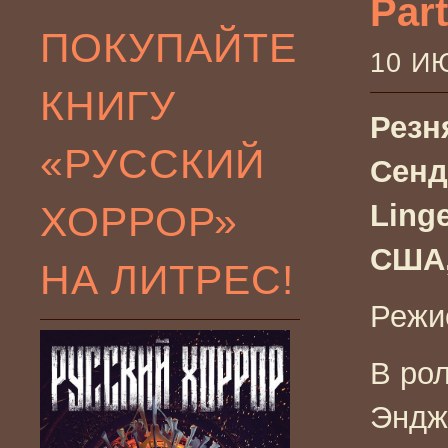
Par
ПОКУПАЙТЕ
10 И
КНИГУ
Резн
«РУССКИЙ
Сенд
ХОРРОР»
Linge
США,
НА ЛИТРЕС!
Режи
В ро
Эндж