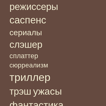
режиссеры
саспенс
сериалы
слэшер
сплаттер
сюрреализм
триллер
ужасы
трэш
фантастика