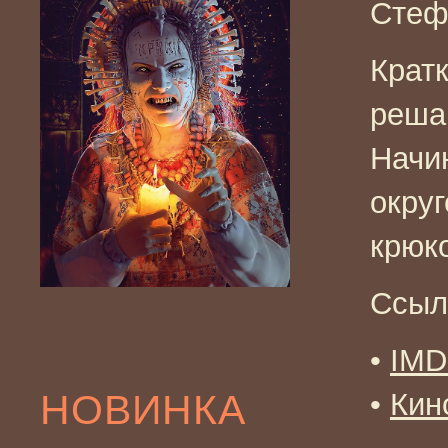
Стеф
Крат
реша
Начин
окру
крю
Ссыл
•
IM
НОВИНКА
•
Кин