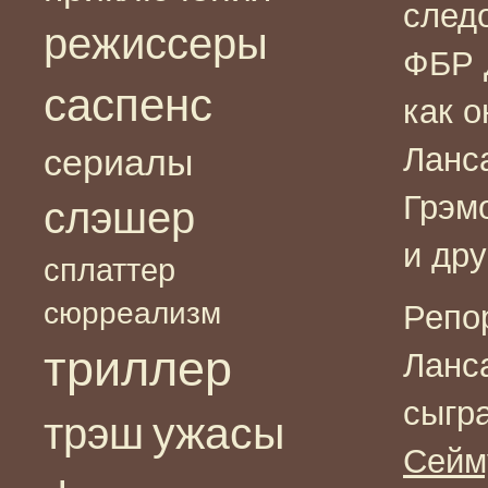
след
режиссеры
ФБР 
саспенс
как 
Ланс
сериалы
Грэмо
слэшер
и др
сплаттер
сюрреализм
Репо
триллер
Ланс
сыгр
ужасы
трэш
Сейм