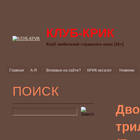
КЛУБ-КРИК
Клуб любителей страшного кино [16+]
Главная
А-Я
Впервые на сайте?
КРИК-каталог
Новинки
ПОИСК
Дво
три