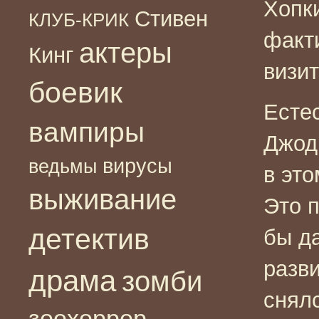
Хопк
Стивен
КЛУБ-КРИК
факт
актеры
Кинг
визит
боевик
Есте
вампиры
Джод
вирусы
ведьмы
в это
выживание
Это 
детектив
бы д
разв
драма
зомби
снял
зоохоррор