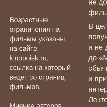
не д
филь
Возрастные
В це
ограничения на
полу
фильмы указаны
и не 
на сайте
до «М
kinopoisk.ru,
ссылка на который
обыч
ведет со страниц
и при
фильмов.
инте
Лект
Мнение авторов