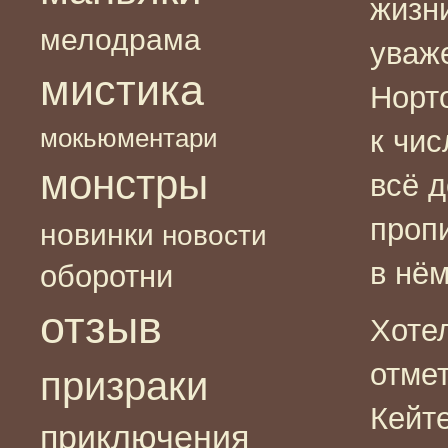
жизн
мелодрама
уваж
мистика
Норто
мокьюментари
к чи
монстры
всё д
проп
новинки
новости
в нё
оборотни
отзыв
Хоте
отме
призраки
Кейт
приключения