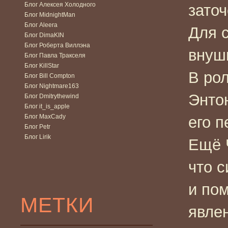
Блог Алексея Холодного
зато
Блог MidnightMan
Блог Aleera
Для 
Блог DimaKIN
Блог Роберта Виллэна
внуш
Блог Павла Тракселя
Блог KillStar
В ро
Блог Bill Compton
Блог Nightmare163
Энто
Блог Dmitrythewind
Блог it_is_apple
Блог MaxCady
его 
Блог Petr
Блог Lirik
Ещё 
что с
и по
МЕТКИ
явлен