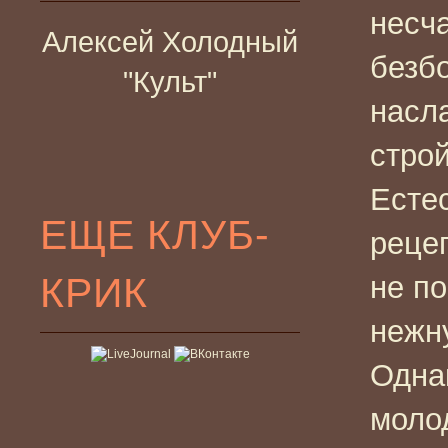
несч
Алексей Холодный
безб
"Культ"
насл
стро
Естес
ЕЩЕ КЛУБ-
реце
КРИК
не по
нежн
Одна
моло