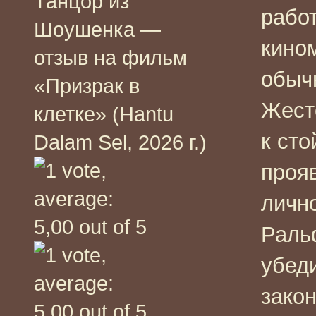
Танцор из
рабо
Шоушенка —
кино
отзыв на фильм
обыч
«Призрак в
Жест
клетке» (Hantu
к сто
Dalam Sel, 2026 г.)
проя
личн
Раль
убед
закон