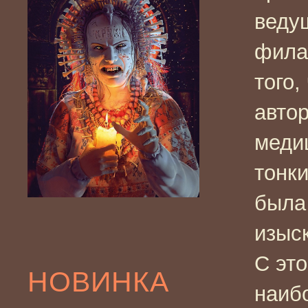
веду
фила
того,
автор
меди
тонки
была
изыс
С эт
НОВИНКА
наибо