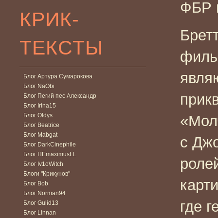
ФБР 
КРИК-
Брет
ТЕКСТЫ
филь
явля
Блог Артура Сумарокова
Блог NaObi
прик
Блог Пегий пес Александр
Блог Irina15
Блог Oldys
«Мол
Блог Beatrice
Блог Mabgat
с Дж
Блог DarkCinephile
Блог HEmaximusLL
ролей
Блог Iv1oWitch
Блоги "Крикунов"
карти
Блог Bob
Блог Norman94
где г
Блог Gulid13
Блог Linnan