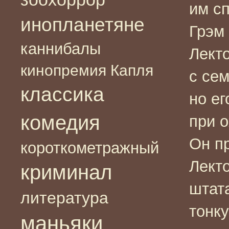
им с
инопланетяне
Грэм
каннибалы
Лекто
кинопремия Капля
с се
классика
но е
комедия
при о
Он п
короткометражный
Лект
криминал
штат
литература
тонк
маньяки