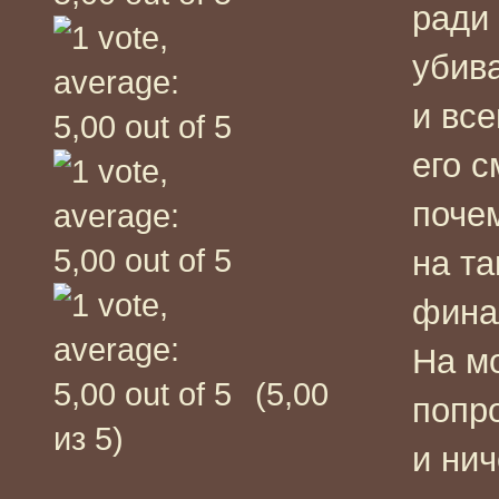
ради
убива
и вс
его 
поче
на та
фина
На мо
(5,00
попр
из 5)
и нич