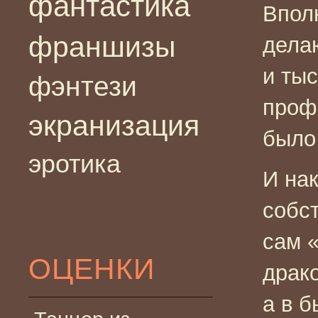
фантастика
Впол
франшизы
дела
и тыс
фэнтези
проф
экранизация
было
эротика
И на
собс
сам 
ОЦЕНКИ
драк
а в б