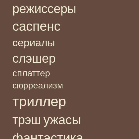
режиссеры
саспенс
сериалы
слэшер
сплаттер
сюрреализм
триллер
ужасы
трэш
фантастика