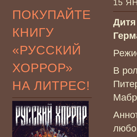
15 Я
ПОКУПАЙТЕ
Дитя 
КНИГУ
Герм
«РУССКИЙ
Режи
ХОРРОР»
В ро
НА ЛИТРЕС!
Пите
Мабр
Анно
любо