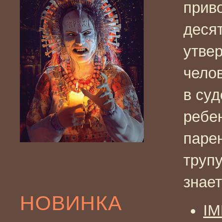
приво
деся
утвер
чело
в суд
ребе
парен
трупу
знае
НОВИНКА
I