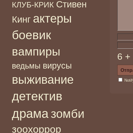
Стивен
КЛУБ-КРИК
актеры
Кинг
боевик
вампиры
6 +
вирусы
ведьмы
выживание
Noti
детектив
драма
зомби
зоохоррор