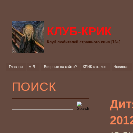
КЛУБ-КРИК
Клуб любителей страшного кино [16+]
Главная
А-Я
Впервые на сайте?
КРИК-каталог
Новинки
ПОИСК
Дит
201