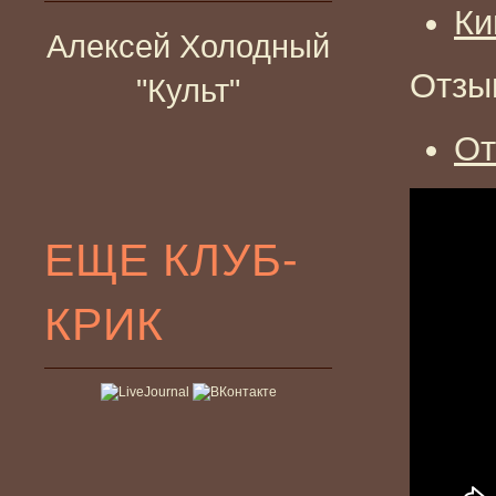
Ки
Алексей Холодный
Отзы
"Культ"
От
ЕЩЕ КЛУБ-
КРИК