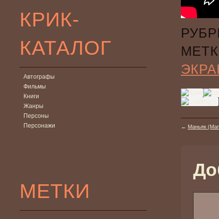
КРИК-
РУБР
КАТАЛОГ
МЕТК
ЭКРА
Автографы
Фильмы
Книги
Жанры
Персоны
Персонажи
←
Маньяк (Man
До
МЕТКИ