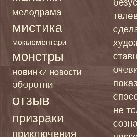
безу
мелодрама
теле
мистика
сдела
худож
мокьюментари
монстры
став
очев
новинки
новости
показ
оборотни
спос
отзыв
не то
призраки
созна
приключения
поск