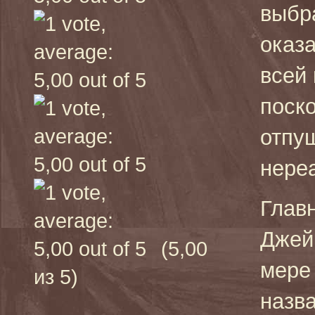
выбр
оказ
всей
поск
отпу
нереа
Глав
Джей
(5,00
мере
из 5)
назв