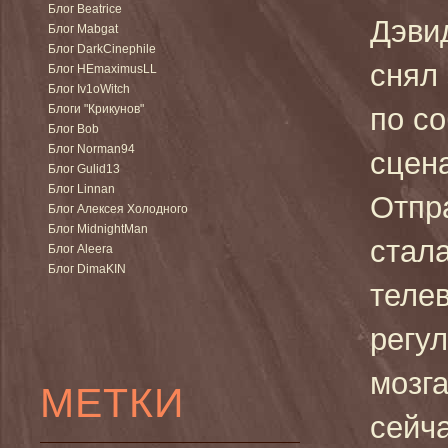
Блог Beatrice
Дэви
Блог Mabgat
Блог DarkCinephile
снял
Блог HEmaximusLL
Блог Iv1oWitch
Блоги "Крикунов"
по с
Блог Bob
Блог Norman94
сцен
Блог Gulid13
Блог Linnan
Отпр
Блог Алексея Холодного
Блог MidnightMan
стал
Блог Aleera
Блог DimaKIN
телев
регу
мозг
МЕТКИ
сейча