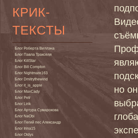
подп
КРИК-
Виде
ТЕКСТЫ
съёмк
Проф
Блог Роберта Виллэна
Блог Павла Тракселя
явля
Блог KillStar
Блог Bill Compton
подс
Блог Nightmare163
Блог Dmitrythewind
Блог it_is_apple
но он
Блог MaxCady
Блог Petr
выбр
Блог Lirik
Блог Артура Сумарокова
глоб
Блог NaObi
Блог Пегий пес Александр
эксп
Блог Irina15
Блог Oldys