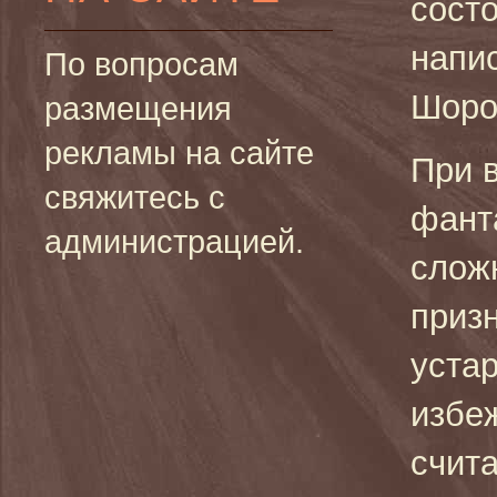
состо
напи
По вопросам
Шоро
размещения
рекламы на сайте
При 
свяжитесь с
фант
администрацией.
слож
призн
устар
избе
счит