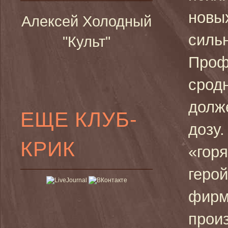
новы
Алексей Холодный
силь
"Культ"
Проф
срод
долж
ЕЩЕ КЛУБ-
дозу.
КРИК
«гор
герой
фирм
прои