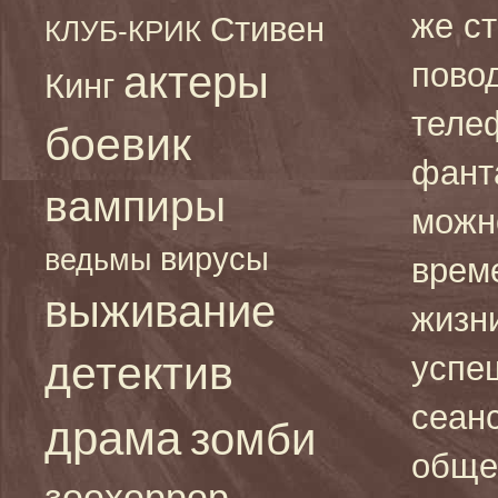
же с
Стивен
КЛУБ-КРИК
пово
актеры
Кинг
теле
боевик
фант
вампиры
можно
вирусы
ведьмы
врем
выживание
жизни
детектив
успе
сеан
драма
зомби
обще
зоохоррор