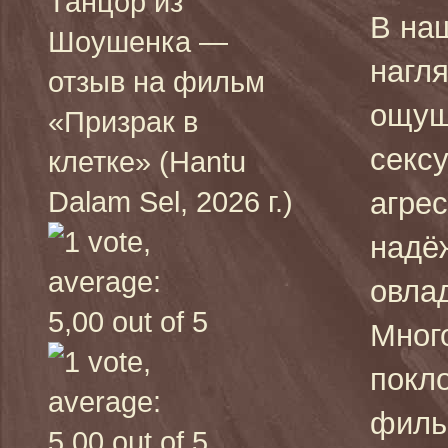
Танцор из
В на
Шоушенка —
нагл
отзыв на фильм
ощущ
«Призрак в
секс
клетке» (Hantu
Dalam Sel, 2026 г.)
агрес
надё
овла
Мног
покл
фильм