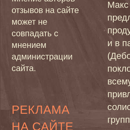
Макс
отзывов на сайте
пред
может не
проду
совпадать с
и в п
мнением
(Деб
администрации
сайта.
покло
всем
прив
солис
РЕКЛАМА
групп
НА САЙТЕ