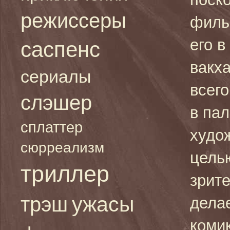
режиссеры
филь
его 
саспенс
вакха
сериалы
всег
слэшер
в па
сплаттер
худо
сюрреализм
цель
триллер
зрит
ужасы
трэш
дела
коми