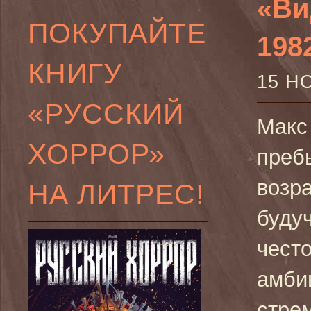
«Ви
ПОКУПАЙТЕ
1982
КНИГУ
15 Н
«РУССКИЙ
Макс
ХОРРОР»
преб
возра
НА ЛИТРЕС!
буду
чест
амби
стре