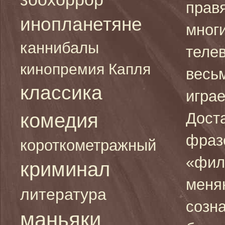
прав
инопланетяне
мног
каннибалы
теле
кинопремия Капля
весь
классика
играе
комедия
Дост
фраз
короткометражный
«фил
криминал
меня
литература
созн
маньяки