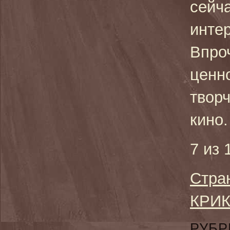
сейч
интер
Впроч
ценн
твор
кино.
7 из 
Стра
КРИК
РУБР