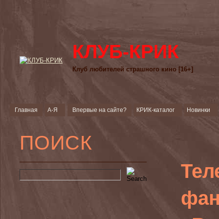
КЛУБ-КРИК
Клуб любителей страшного кино [16+]
Главная
А-Я
Впервые на сайте?
КРИК-каталог
Новинки
ПОИСК
Тел
фан