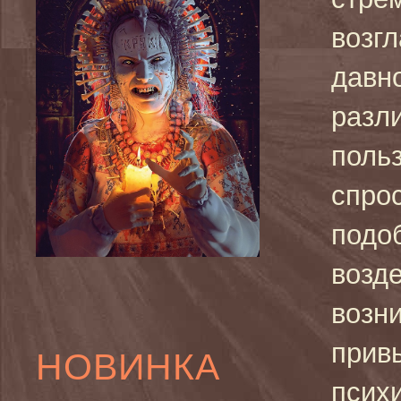
возгл
давно
разли
поль
спрос
подо
возде
возн
прив
НОВИНКА
псих