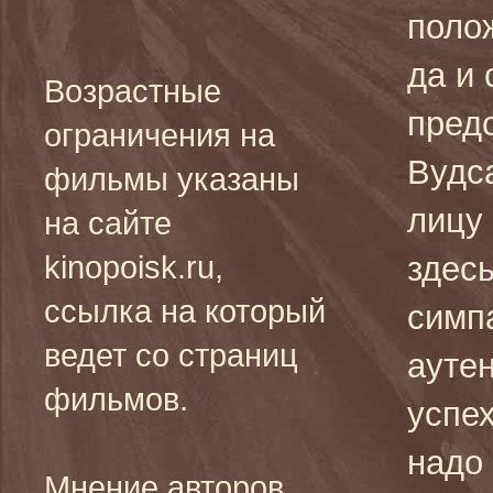
поло
да и
Возрастные
пред
ограничения на
Вудс
фильмы указаны
лицу
на сайте
kinopoisk.ru,
здесь
ссылка на который
симп
ведет со страниц
ауте
фильмов.
успех
надо
Мнение авторов