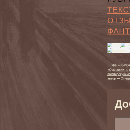
ТЕКС
ОТЗ
ФАНТ
←
КРИК-ЮМОР:
«Сумерки» не 
вампирскую мел
автор — Ortega
До