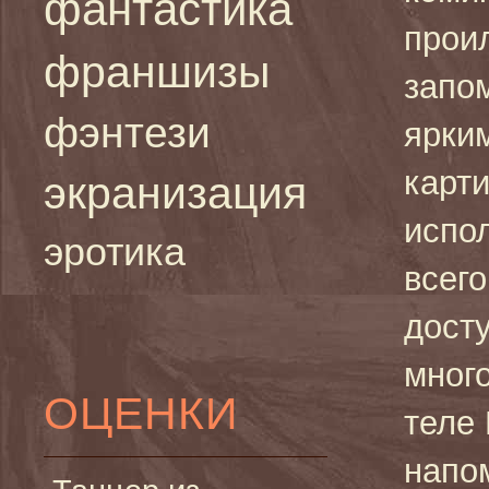
фантастика
прои
франшизы
запо
фэнтези
ярки
карти
экранизация
испо
эротика
всег
досту
много
ОЦЕНКИ
теле
напо