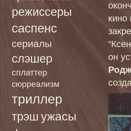
окон
режиссеры
кино
саспенс
закр
сериалы
“Ксен
он ус
слэшер
Родж
сплаттер
созд
сюрреализм
триллер
ужасы
трэш