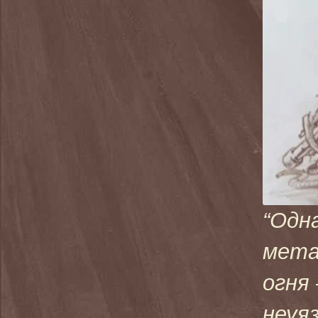
“Одн
мета
огня
неуя