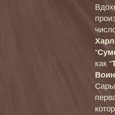
Вдох
прои
числ
Харл
“
Сум
как “
Воин
Сары
перв
кото