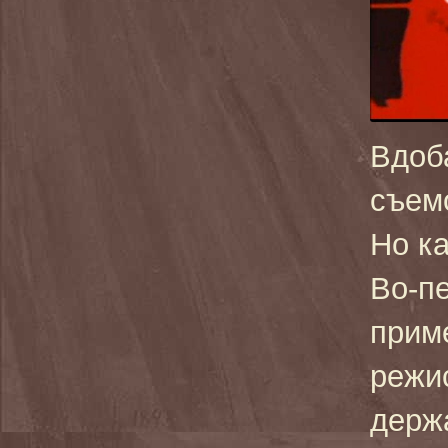
Вдоб
съем
Но ка
Во-п
приме
режи
держ