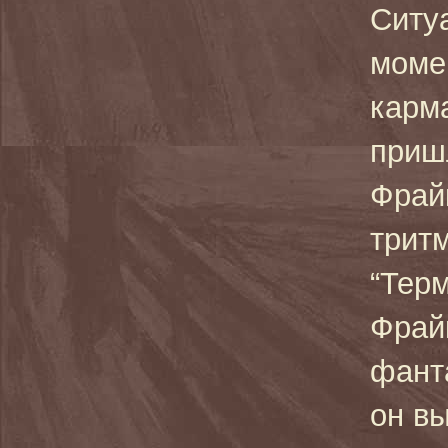
Ситуа
моме
карма
приш
Фрайк
тритм
“Терм
Фрай
фант
он вы