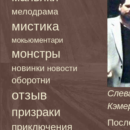
мелодрама
мистика
мокьюментари
монстры
новинки
новости
оборотни
отзыв
Слев
Кэме
призраки
После
приключения