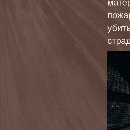
мате
пожа
убит
стра