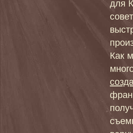
для 
совет
выст
прои
Как м
мног
созд
фран
полу
съемк