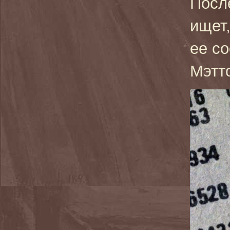
После
ищет
ее с
Мэтт