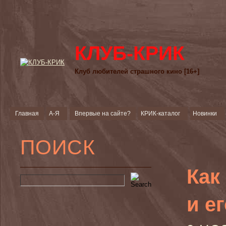
КЛУБ-КРИК
Клуб любителей страшного кино [16+]
Главная
А-Я
Впервые на сайте?
КРИК-каталог
Новинки
ПОИСК
Как
и е