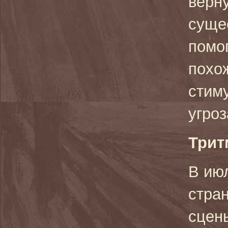
верн
суще
помог
похож
стиму
угроз
Трит
В июл
стра
сцен