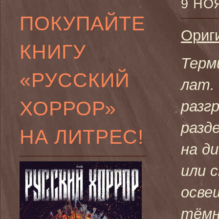
9 НО
ПОКУПАЙТЕ
Ориг
КНИГУ
Терм
«РУССКИЙ
лат.
ХОРРОР»
разг
разд
НА ЛИТРЕС!
на д
или 
осве
тёмн