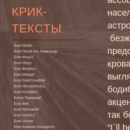
КРИК-
насе
астр
ТЕКСТЫ
безж
Блог NaObi
пред
Блог Пегий пес Александр
Блог Irina15
кров
Блог Oldys
Блог Beatrice
выгл
Блог Mabgat
Блог DarkCinephile
Блог HEmaximusLL
боди
Блог Iv1oWitch
Блоги "Крикунов"
акцен
Блог Bob
Блог Norman94
так б
Блог Gulid13
Блог Linnan
“I`ll
Блог Алексея Холодного