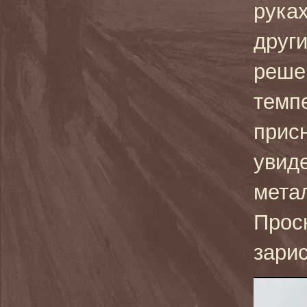
руках
друг
решен
темп
прис
увид
мета
Прос
зарис