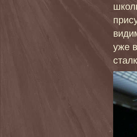
школ
прису
види
уже в
стал