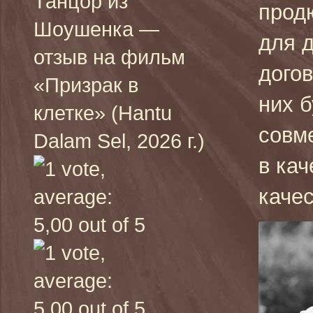
Танцор из
прод
Шоушенка —
для 
отзыв на фильм
догов
«Призрак в
них б
клетке» (Hantu
совм
Dalam Sel, 2026 г.)
в кач
каче