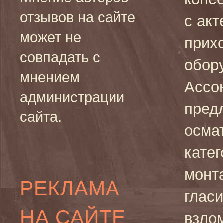
отзывов на сайте
с ак
может не
прих
совпадать с
обору
мнением
Ассо
администрации
пред
сайта.
осма
катег
монт
РЕКЛАМА
глас
НА САЙТЕ
взло