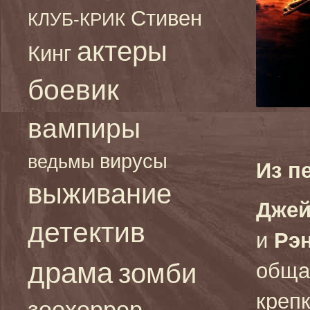
Стивен
КЛУБ-КРИК
актеры
Кинг
боевик
вампиры
вирусы
ведьмы
Из п
выживание
Джей
детектив
и
Рэ
драма
зомби
общая
креп
зоохоррор