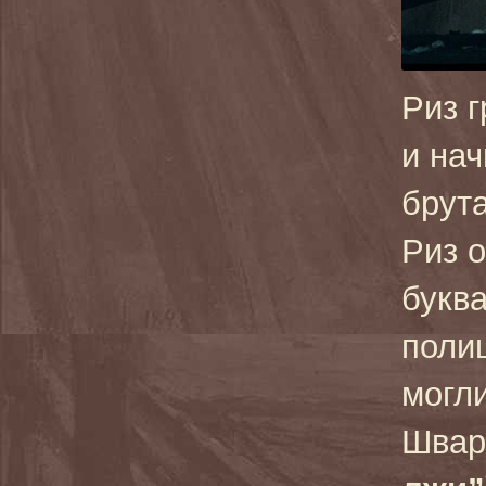
Риз 
и нач
брут
Риз 
букв
поли
могл
Шварц