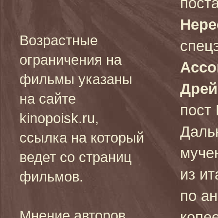
пост
Нере
Возрастные
спец
ограничения на
Ассо
фильмы указаны
Дрей
на сайте
пост 
kinopoisk.ru,
Даль
ссылка на который
муче
ведет со страниц
из и
фильмов.
по а
Мнение авторов
копее