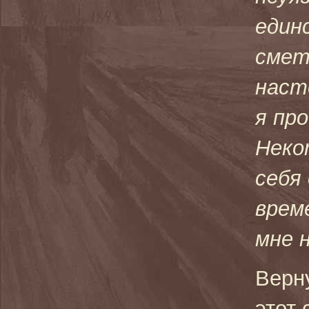
един
смет
наст
я пр
Неко
себя
врем
мне 
Верн
этот 