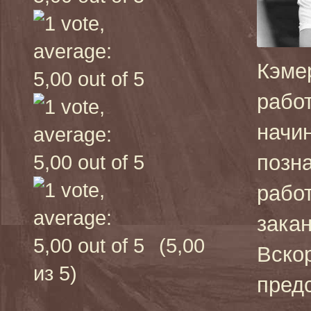
Кэме
рабо
начин
позн
рабо
закан
(5,00
Вско
из 5)
пред