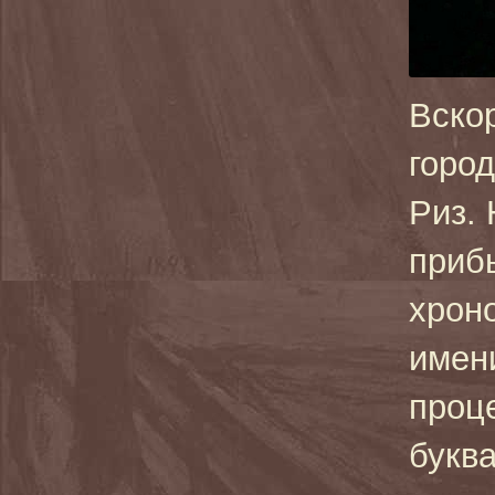
Вско
город
Риз.
приб
хрон
имен
проц
букв