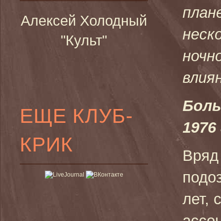
план
Алексей Холодный
неск
"Культ"
ночн
влия
Боль
ЕЩЕ КЛУБ-
1976 
КРИК
Вряд
подоз
лет, 
ассо