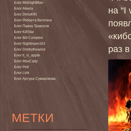
Блог MidnightMan
на “I
Блог Aleera
Блог DimaKIN
Блог Роберта Виллэна
появ
Блог Павла Тракселя
Блог KillStar
«кибо
Блог Bill Compton
Блог Nightmare163
раз 
Блог Dmitrythewind
Блог it_is_apple
Блог MaxCady
Блог Petr
Блог Lirik
Блог Артура Сумарокова
МЕТКИ