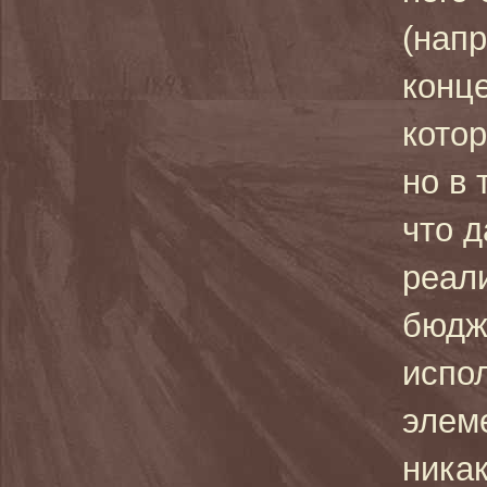
(нап
конц
кото
но в 
что д
реал
бюдж
испо
элем
никак