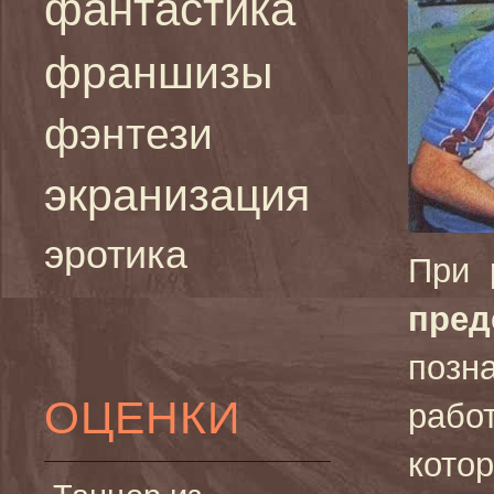
фантастика
франшизы
фэнтези
экранизация
эротика
При 
пред
позн
ОЦЕНКИ
рабо
кото