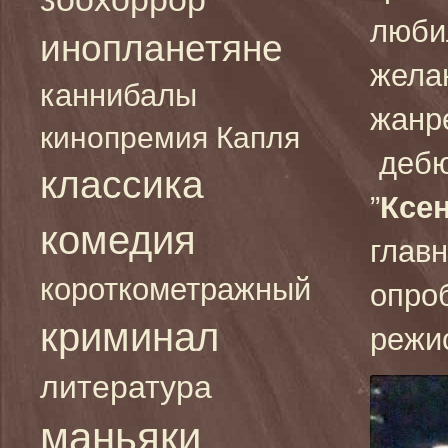
люби
инопланетяне
желан
каннибалы
жанр
кинопремия Капля
дебю
классика
”
Ксе
комедия
глав
короткометражный
опро
криминал
режи
литература
маньяки