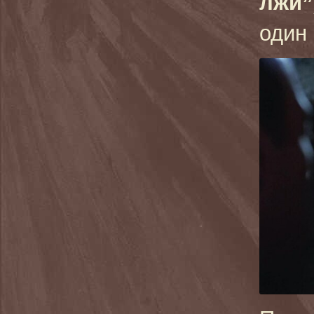
лжи”
один