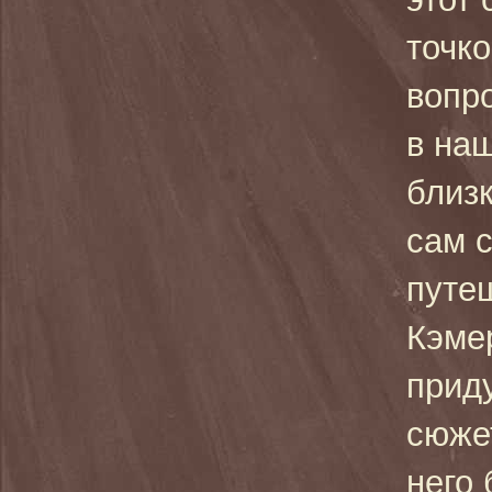
точко
вопро
в наш
близ
сам 
путеш
Кэме
прид
сюже
него