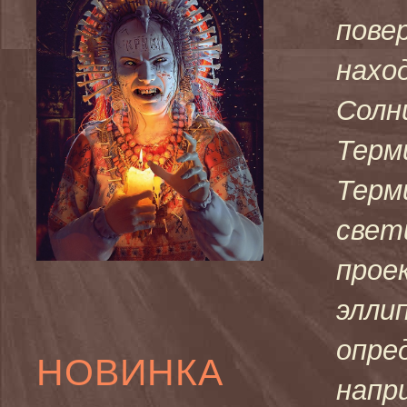
пове
нахо
Солн
Терм
Терм
свет
прое
элли
опре
НОВИНКА
напр