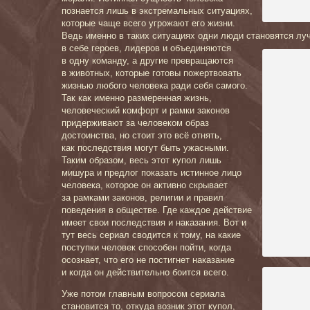
познается лишь в экстремальных ситуациях,
которые чаще всего угрожают его жизни.
Ведь именно в таких ситуациях одни люди становятся лу
в себе героев, лидеров
и объединяются
в одну команду, а другие превращаются
в животных, которые готовы пожертвовать
жизнью любого человека ради себя самого.
Так как именно размеренная жизнь,
человеческий комфорт и рамки законов
придерживают за человеком образ
достоинства, но стоит это всё отнять,
как последствия могут быть ужасными.
Таким образом, весь этот купол лишь
мишура и предлог показать истинное лицо
человека, которое он активно скрывает
за рамками законов, религии и правил
поведения в обществе. Где каждое действие
имеет свои последствия и наказания. Вот и
тут весь сериал
сводится к тому, на какие
поступки человек способен пойти, когда
осознает, что его не постигнет наказание
и когда он действительно боится всего.
Уже потом главным вопросом сериала
становится то, откуда возник этот купол,