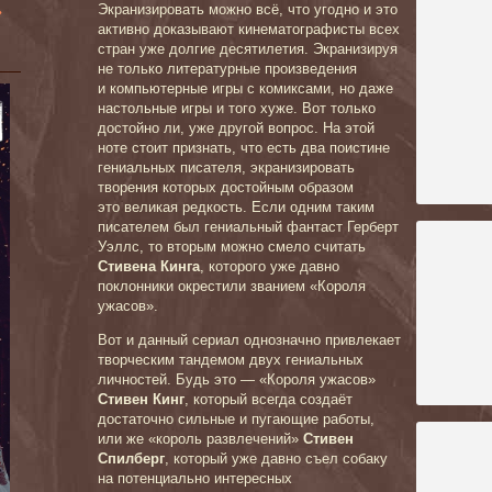
»
Экранизировать можно всё, что угодно и это
активно доказывают кинематографисты всех
стран уже долгие десятилетия. Экранизируя
не только литературные произведения
и компьютерные игры с комиксами, но даже
настольные игры и того хуже. Вот только
достойно ли, уже другой вопрос. На этой
ноте стоит признать, что есть два поистине
гениальных писателя,
экранизировать
творения которых достойным образом
это великая редкость. Если одним таким
писателем был гениальный фантаст Герберт
Уэллс, то вторым можно смело считать
Стивена Кинга
, которого уже давно
поклонники окрестили званием «К
ороля
ужасов».
Вот и данный сериал однозначно привлекает
творческим тандемом двух гениальных
личностей. Будь это — «Короля ужасов»
Стивен Кинг
, который всегда создаёт
достаточно сильные и пугающие работы,
или же «король развлечений»
Стивен
Спилберг
, который уже давно съел собаку
на потенциально интересных