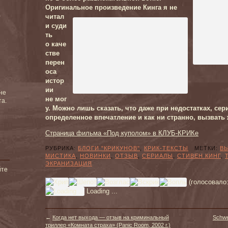
Оригинальное произведение Кинга я не
)
читал
и суди
ть
о каче
стве
перен
оса
истор
ии
не
не мог
та.
у. Можно лишь сказать, что даже при недостатках, се
определенное впечатление и как ни странно, вызвать 
Страница фильма «Под куполом» в КЛУБ-КРИКе
РУБРИКА:
БЛОГИ "КРИКУНОВ"
,
КРИК-ТЕКСТЫ
МЕТКИ:
В
МИСТИКА
,
НОВИНКИ
,
ОТЗЫВ
,
СЕРИАЛЫ
,
СТИВЕН КИНГ
,
ЭКРАНИЗАЦИЯ
йте
(голосовало
Loading ...
←
Когда нет выхода — отзыв на криминальный
Schwe
триллер «Комната страха» (Panic Room, 2002 г.)