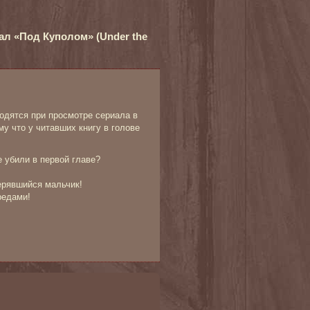
ал «Под Куполом» (Under the
аходятся при просмотре сериала в
у что у читавших книгу в голове
е убили в первой главе?
ерявшийся мальчик!
редами!