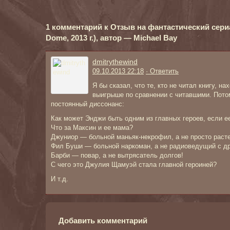
1 комментарий к Отзыв на фантастический сери
Dome, 2013 г.), автор — Michael Bay
dmitrythewind
09.10.2013 22:18
· Ответить
Я бы сказал, что те, кто не читал книгу, н
выигрыше по сравнении с читавшими. Потом
постоянный диссонанс:
Как может Энджи быть одним из главных героев, если е
Что за Максин и ее мама?
Джуниор — больной маньяк-некрофил, а не просто раст
Фил Буши — больной наркоман, а не радиоведущий с д
Барби — повар, а не вытрясатель долгов!
С чего это Джулия Щамуэй стала главной героиней?
И т.д.
Добавить комментарий