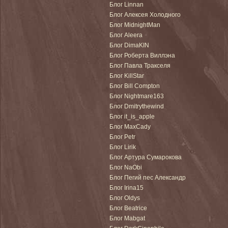
Блог Linnan
Блог Алексея Холодного
Блог MidnightMan
Блог Aleera
Блог DimaKIN
Блог Роберта Виллэна
Блог Павла Тракселя
Блог KillStar
Блог Bill Compton
Блог Nightmare163
Блог Dmitrythewind
Блог it_is_apple
Блог MaxCady
Блог Petr
Блог Lirik
Блог Артура Сумарокова
Блог NaObi
Блог Пегий пес Александр
Блог Irina15
Блог Oldys
Блог Beatrice
Блог Mabgat