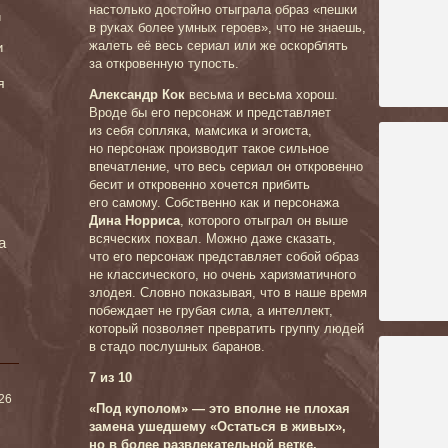
настолько достойно отыграла образ «пешки
и
в руках более умных героев», что не знаешь,
жалеть её весь сериал или же оскорблять
и
за откровенную тупость.
я
Александр Кок
весьма и весьма хорош.
Вроде бы его персонаж и представляет
из себя сопляка, мамсика и эгоиста,
но персонаж производит такое сильное
впечатление, что весь сериал он откровенно
бесит и откровенно хочется прибить
его самому. Собственно как и персонажа
Дина Норриса
, которого отыграл он выше
всяческих похвал.
Можно даже сказать,
а
что его персонаж представляет собой образ
не классического, но очень харизматичного
злодея. Словно показывая, что в наше время
побеждает не грубая сила, а интеллект,
который позволяет превратить группу людей
в стадо послушных баранов.
7 из 10
026
«Под куполом» — это вполне не плохая
замена ушедшему «Остаться в живых»,
но в более развлекательной ветке.