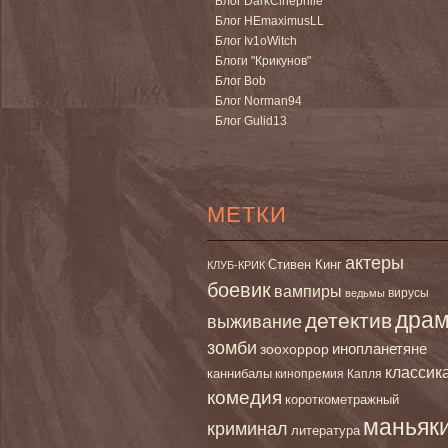
Блог DarkCinephile
Блог HEmaximusLL
Блог Iv1oWitch
Блоги "Крикунов"
Блог Bob
Блог Norman94
Блог Gulid13
МЕТКИ
актеры
Стивен Кинг
КЛУБ-КРИК
боевик
вампиры
вирусы
ведьмы
дра
детектив
выживание
зомби
инопланетяне
зоохоррор
классик
каннибалы
кинопремия Капля
комедия
короткометражный
маньяк
криминал
литература