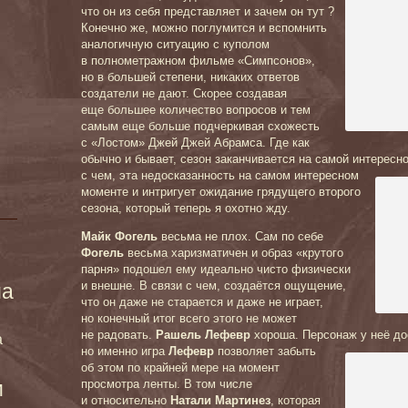
что он из себя представляет и зачем он тут ?
Конечно же, можно поглумится и вспомнить
аналогичную ситуацию с куполом
в полнометражном фильме «Симпсонов»,
но в большей степени, никаких ответов
создатели не дают. Скорее создавая
еще большее количество вопросов и тем
самым еще больше подчеркивая схожесть
с «Лостом» Джей Джей Абрамса. Где как
обычно и бывает, сезон заканчивается на самой интересн
с чем,
эта недосказанность на самом интересном
моменте и интригует ожидание грядущего второго
сезона, который теперь я охотно жду.
Майк Фогель
весьма не плох. Сам по себе
Фогель
весьма харизматичен и образ «крутого
парня» подошел ему идеально чисто физически
и внешне. В связи с чем, создаётся ощущение,
ма
что он даже не старается и даже не играет,
но конечный итог всего этого не может
не радовать.
Рашель Лефевр
хороша. Персонаж у неё до
а
но именно игра
Лефевр
позволяет забыть
об этом по крайней мере на момент
и
просмотра ленты. В том числе
и относительно
Натали Мартинез
, которая