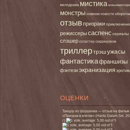
мистика
мелодрама
мокьюментар
монстры
новинки
оборотн
новости
отзыв
призраки
приключени
саспенс
режиссеры
сериалы
слэшер
сплаттер
сюрреализм
триллер
ужасы
трэш
фантастика
франшизы
экранизация
фэнтези
эротик
ОЦЕНКИ
Танцор из Шоушенка — отзыв на фильм
«Призрак в клетке» (Hantu Dalam Sel, 2
г.)