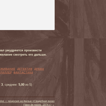
риал умудряется произвести
желание смотреть его дальше.
ЫЖИВАНИЕ
,
ДЕТЕКТИВ
,
ДРАМА
,
ТРИЛЛЕР
,
ФАНТАСТИКА
,
:
3
, среднее:
5,00
из 5)
ine — рецензия на фильм «Свадебная ваза»
(Vase de noces, 1974 г.)
→