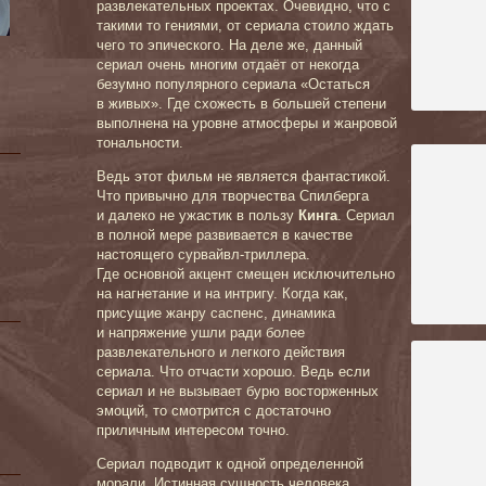
развлекательных проектах. Очевидно, что с
такими то гениями, от сериала стоило ждать
чего то эпического. На деле же, данный
сериал очень многим отдаёт от некогда
безумно популярного сериала «Остаться
в живых». Где схожесть в большей степени
выполнена на уровне атмосферы и жанровой
тональности.
Ведь этот фильм не является фантастикой.
Что привычно для творчества Спилберга
и далеко не ужастик в пользу
Кинга
. Сериал
в полной мере развивается в качестве
настоящего сурвайвл-триллера.
Где основной акцент смещен исключительно
на нагнетание
и на интригу. Когда как,
присущие жанру саспенс, динамика
и напряжение ушли ради более
развлекательного и легкого действия
сериала. Что отчасти хорошо. Ведь если
сериал и не вызывает бурю восторженных
эмоций, то смотрится с достаточно
приличным интересом точно.
Сериал подводит к одной определенной
морали. Истинная сущность человека