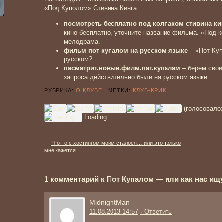
«Под Куполом» Стивена Кинга:
посмотреть бесплатно под колпаком стивина ки
кино бесплатно, уточните название фильма. «Под к
мелодрама.
фильм пот купалом на русском языке
– «Пот Куп
русском?
пасматрит.новые.филм.пат.купалам
– берем свои
запроса действительно были на русском языке…
РУБРИКА:
О КЛУБЕ
МЕТКИ:
КЛУБ-КРИК
(голосовало
Loading ...
←
Что-то с хостингом моим сталося… или это только
мне кажется…
1 комментарий к Пот Купалом — или как нас ищ
MidnightMan
11.08.2013 14:57
· Ответить