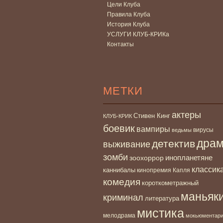
Цели Клуба
Правила Клуба
История Клуба
УСЛУГИ КЛУБ-КРИКа
Контакты
МЕТКИ
актеры
Стивен Кинг
КЛУБ-КРИК
боевик
вампиры
вирусы
ведьмы
дра
детектив
выживание
зомби
инопланетяне
зоохоррор
классик
каннибалы
кинопремия Капля
комедия
короткометражный
маньяк
криминал
литература
мистика
мелодрама
мокьюментар