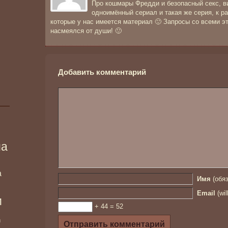
Про кошмары Фредди и безопасный секс, в
одноимённый сериал и такая же серия, к р
которые у нас имеется материал 🙂 Запросы со всеми э
насмеялся от души! 🙂
Добавить комментарий
ма
а
Имя
(обяз
Email
(wil
и
+ 44 = 52
и