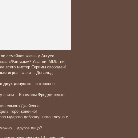
я ли семейная жизнь у Ангуса
изы «Фантазм»? Увы, ни IMDB, ни
рее всего мистер Скримм свободен!
ные игры
– э-э-э… Дональд
е двух девушек
– интересно,
у связи… Кошмары Фредди редко
отив самого Джейсона!
дель Торо, конечно!
про мудрого добродушного клоуна с
можно… другое лицо?
 с новым популярным ТВ-сериалом