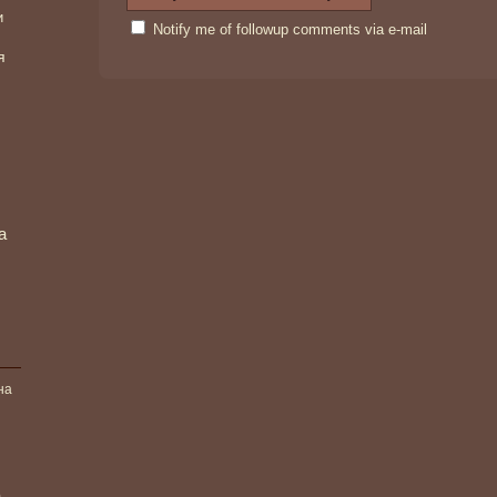
и
Notify me of followup comments via e-mail
я
а
на
)