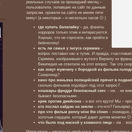
»
реальных случаев за прошедший месяц –
пользователи, попавшие на сайт по данным
запросам, провели на сайте не менее пяти
минут (а некоторые – и несколько часов 🙂 )
где купить балалайку
– да, фанаты
хорроров только этим и интересуются.
Хорошо, что не спросили, как пройти в
библиотеку!
есть ли семья у энгуса скримма
–
вопрос поставил нас в тупик. И правда, счастлива
Скримма, изобразившего жуткого Верзилу из франш
Википедия не ответили на этот вопрос. Так что ско
как зовут мужчину с бородкой из фильма голод
Сазерленд?
кино про маньяка полицейский прячет в подвал
сколько фильмов подойдет под этот запрос?..
кошмары фредди безопасный секс
– хм… не виж
бывают безопасными…
крик против джейсона
– а вот это круто! Мы – пр
кто послал кайдзю на землю
– кто-кто? Гильермо 
про что фильм penny wise the clown
– очевидно, 
золотым сердцем, который дарит детям монетки 🙂
что было под маской у кожаного лица
– хм… воз
Напоследок – несколько необычных запросов, связанных