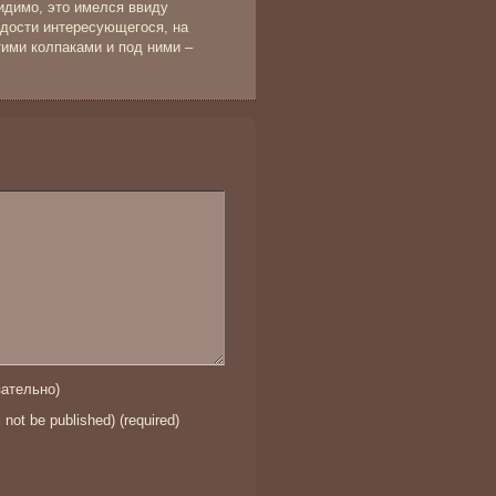
идимо, это имелся ввиду
адости интересующегося, на
тими колпаками и под ними –
ательно)
l not be published) (required)