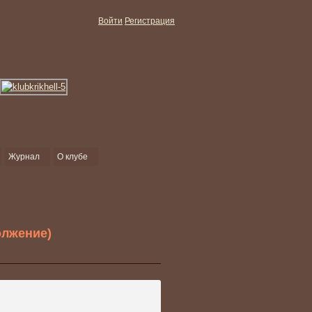
Войти
Регистрация
Журнал
О клубе
олжение)