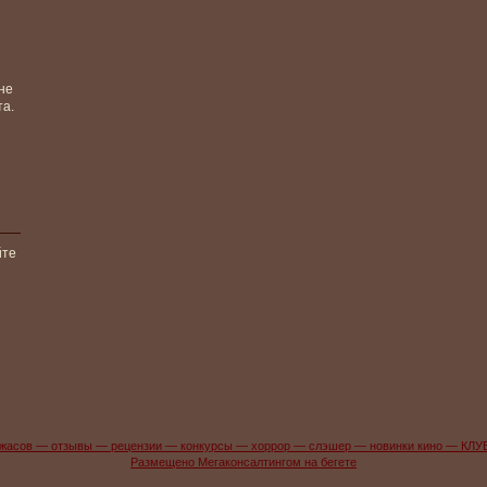
не
та.
йте
жасов — отзывы — рецензии — конкурсы — хоррор — слэшер — новинки кино — КЛУ
Размещено Мегаконсалтингом на бегете