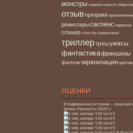
монстры
новинки
оборотн
новости
отзыв
призраки
приключени
саспенс
режиссеры
сериалы
слэшер
сплаттер
сюрреализм
триллер
ужасы
трэш
фантастика
франшизы
экранизация
фэнтези
эротик
ОЦЕНКИ
В подвешенном состоянии — рецензия 
фильм «Пропасть» (2026 г.)
(5,00 из 5