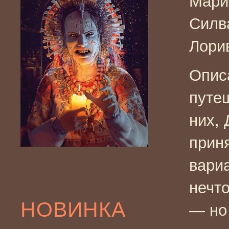
Мари
Силв
Лори
Опис
путе
них,
приня
вариа
нечто
НОВИНКА
— но