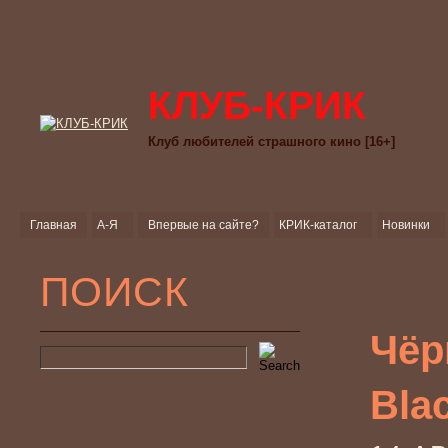
КЛУБ-КРИК
Клуб любителей страшного кино [16+]
Главная
А-Я
Впервые на сайте?
КРИК-каталог
Новинки
ПОИСК
Чёр
Bla