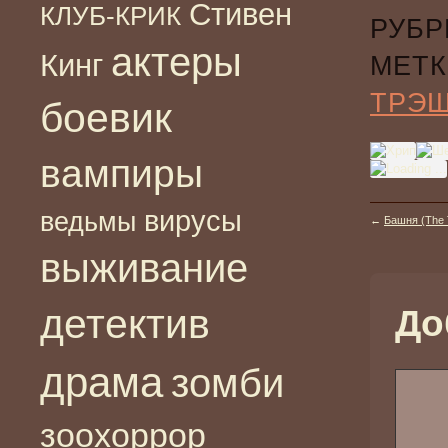
Стивен
КЛУБ-КРИК
РУБР
актеры
Кинг
МЕТК
ТРЭ
боевик
вампиры
вирусы
ведьмы
←
Башня (The 
выживание
детектив
До
драма
зомби
зоохоррор