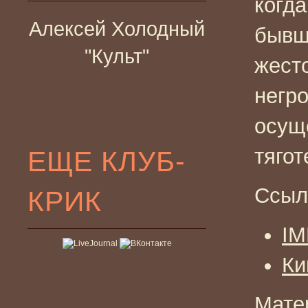
когд
Алексей Холодный
бывш
"Культ"
жест
негро
осущ
тяго
ЕЩЕ КЛУБ-
Ссыл
КРИК
I
Ки
Мате