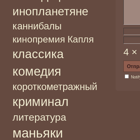
инопланетяне
каннибалы
кинопремия Капля
4 ×
классика
комедия
Noti
короткометражный
криминал
литература
маньяки