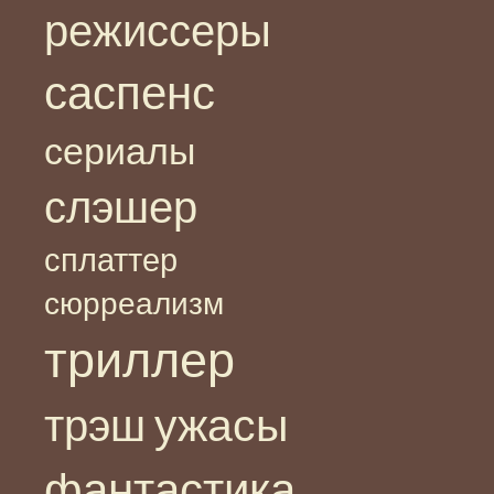
режиссеры
саспенс
сериалы
слэшер
сплаттер
сюрреализм
триллер
ужасы
трэш
фантастика