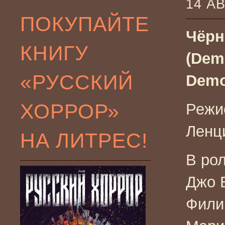
14 А
ПОКУПАЙТЕ
Чёрн
КНИГУ
(Demo
«РУССКИЙ
Demo
ХОРРОР»
Режи
Ленц
НА ЛИТРЕС!
В рол
Джо Б
Фили