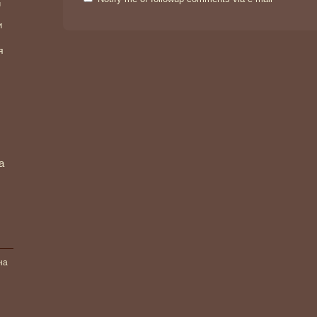
и
и
я
а
на