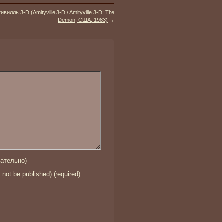
ивилль 3-D (Amityville 3-D / Amityville 3-D: The
Demon, США, 1983)
→
ательно)
l not be published) (required)