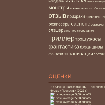
мелодрама
мокьюментар
монстры
новинки
оборотн
новости
отзыв
призраки
приключени
саспенс
режиссеры
сериалы
слэшер
сплаттер
сюрреализм
триллер
ужасы
трэш
фантастика
франшизы
экранизация
фэнтези
эротик
ОЦЕНКИ
В подвешенном состоянии — рецензия 
фильм «Пропасть» (2026 г.)