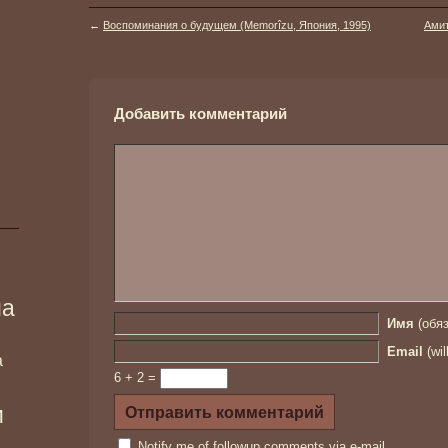
←
Воспоминания о будущем (Memorîzu, Япония, 1995)
Амит
Добавить комментарий
ма
Имя
(обяз
Email
(wil
а
6 + 2 =
и
Notify me of followup comments via e-mail