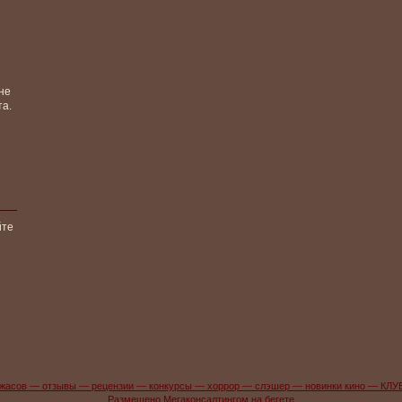
не
та.
йте
жасов — отзывы — рецензии — конкурсы — хоррор — слэшер — новинки кино — КЛУ
Размещено Мегаконсалтингом на бегете