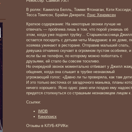
Режиссер: Саймон Уэст
»
В ролях: Камилла Белль, Томми Флэнаган, Кэти Кэссиди,
Тесса Томпсон, Брайан Джерати,
Лэнс Хенриксен
Краткое содержание: На некоторые звонки лучше не
отвечать — проблема лишь в том, что порой узнаешь об
этом, когда уже поднял трубку… Старшеклассница Джилл
остается посидеть с детьми четы Мандракис в их доме, п
хозяева ужинают в ресторане. Отправив малышей спать,
девушка отчаянно скучает в огромном пустом особняке, и
если бы не телефон, по которому можно поболтать с
друзьями, ей стало бы совсем тоскливо.
Но очередной звонок моментально отбивает у Джилл жаж
общения, когда она слышит в трубке незнакомый
угрожающий голос: «Давно ли ты проверяла, как там дети
И это только весточка от загадочного маньяка, планы кот
ничего хорошего. Ясно одно: рано или поздно ему надоес
придется столкнуться со страшным незнакомцем лицом к
Ссылки:
IMDB
Кинопоиск
Отзывы в КЛУБ-КРИКе: