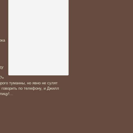
ока
ду
?»
орого туманны, но явно не сулят
т говорить по телефону, и Джилл
 лицу!…