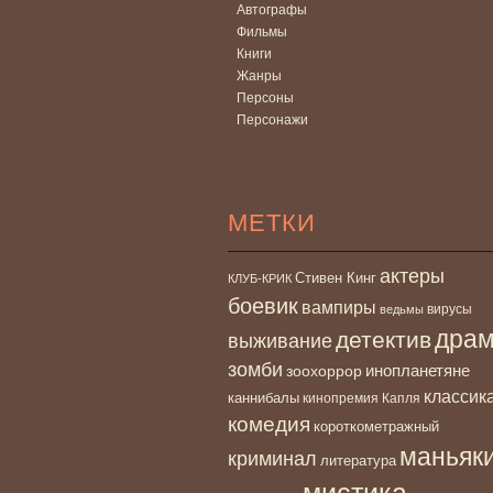
Автографы
Фильмы
Книги
Жанры
Персоны
Персонажи
МЕТКИ
актеры
Стивен Кинг
КЛУБ-КРИК
боевик
вампиры
вирусы
ведьмы
дра
детектив
выживание
зомби
инопланетяне
зоохоррор
классик
каннибалы
кинопремия Капля
комедия
короткометражный
маньяк
криминал
литература
мистика