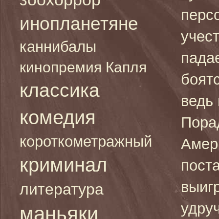
перс
инопланетяне
учест
каннибалы
пада
кинопремия Капля
боятс
классика
ведь 
комедия
Пора
короткометражный
Амер
криминал
поста
выигр
литература
удруч
маньяки