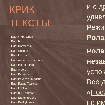
и с д
КРИК-
удив
ТЕКСТЫ
Режи
Рола
Блоги "Крикунов"
Блог Bob
Блог Norman94
Рола
Блог Gulid13
Блог Linnan
неза
Блог Алексея Холодного
Блог MidnightMan
успо
Блог Aleera
Блог DimaKIN
Блог Роберта Виллэна
Все 
Блог Павла Тракселя
Блог KillStar
«
Пос
Блог Bill Compton
Блог Nightmare163
не им
Блог Dmitrythewind