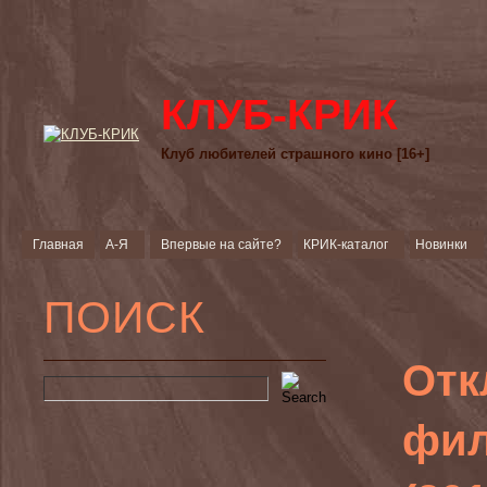
КЛУБ-КРИК
Клуб любителей страшного кино [16+]
Главная
А-Я
Впервые на сайте?
КРИК-каталог
Новинки
ПОИСК
Отк
фил