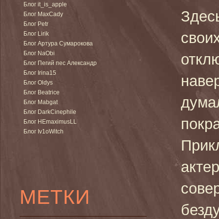
Блог it_is_apple
Здес
Блог MaxCady
Блог Petr
свои
Блог Lirik
Блог Артура Сумарокова
Блог NaObi
откл
Блог Пегий пес Александр
Блог Irina15
навер
Блог Oldys
Блог Beatrice
думал
Блог Mabgat
Блог DarkCinephile
покр
Блог HEmaximusLL
Блог Iv1oWitch
Прик
акте
сове
МЕТКИ
безд