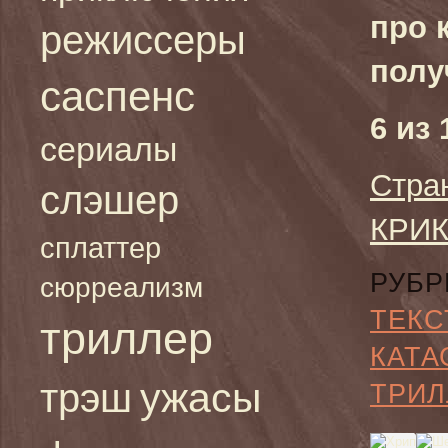
про 
режиссеры
полу
саспенс
6 из 
сериалы
Стра
слэшер
КРИК
сплаттер
РУБР
сюрреализм
ТЕКС
триллер
КАТА
ужасы
трэш
ТРИЛ