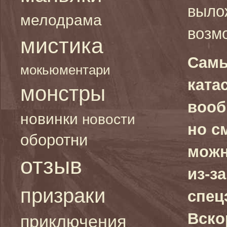
выло
мелодрама
возм
мистика
Самы
мокьюментари
ката
монстры
воо
новинки
новости
но с
оборотни
можн
отзыв
из-за
призраки
спец
Вско
приключения