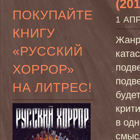
(201
ПОКУПАЙТЕ
1 АП
КНИГУ
Жанр
«РУССКИЙ
ката
ХОРРОР»
подв
подве
НА ЛИТРЕС!
будет
крити
в од
смыс