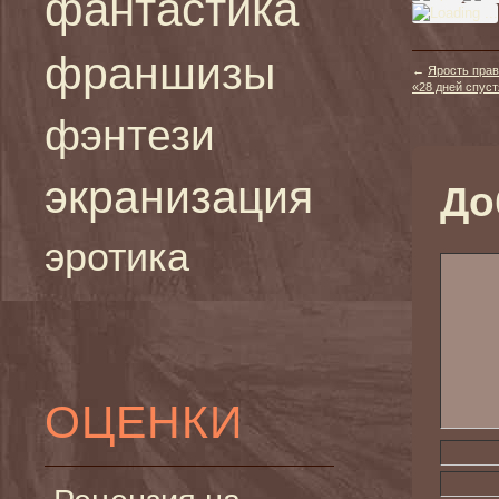
фантастика
франшизы
←
Ярость прав
«28 дней спустя
фэнтези
экранизация
До
эротика
ОЦЕНКИ