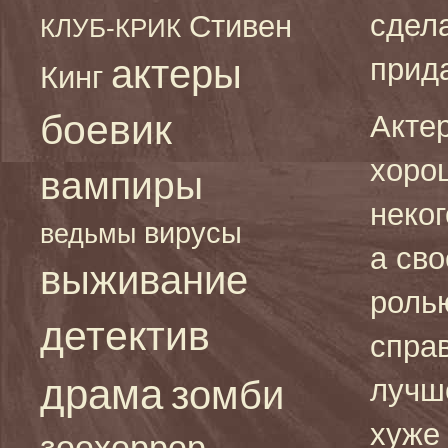
сдел
Стивен
КЛУБ-КРИК
актеры
прид
Кинг
боевик
Акте
хоро
вампиры
неког
вирусы
ведьмы
а сво
выживание
роль
детектив
спра
драма
зомби
лучше
хуже 
зоохоррор