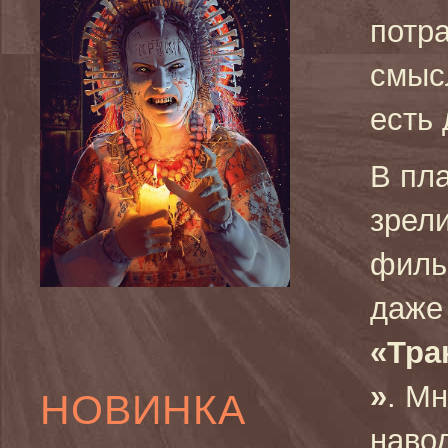
потр
смыс
есть 
В пл
зрел
филь
даже
«Тра
»
. М
НОВИНКА
наво