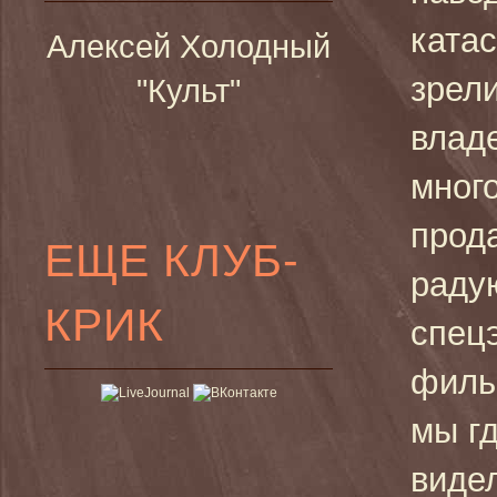
ката
Алексей Холодный
зрел
"Культ"
влад
много
прод
ЕЩЕ КЛУБ-
раду
КРИК
спец
фильм
мы гд
виде