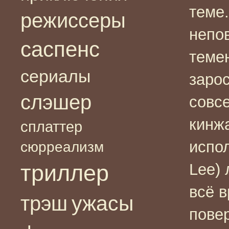
теме
режиссеры
непов
саспенс
темен
сериалы
зарос
слэшер
совс
кинжа
сплаттер
испо
сюрреализм
триллер
Lee) 
всё в
ужасы
трэш
пове