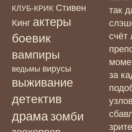
Стивен
КЛУБ-КРИК
так 
актеры
Кинг
слэш
счёт
боевик
преп
вампиры
момен
вирусы
ведьмы
за к
выживание
подо
детектив
узлов
сбав
драма
зомби
зрит
зоохоррор