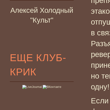
препя
Алексей Холодный
этако
"Культ"
отпу
в свя
Разъ
ревер
ЕЩЕ КЛУБ-
прине
КРИК
но те
одну!
Если