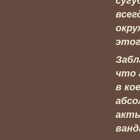
сугу
всег
окру
этог
Забл
что 
в ко
абсо
акты
ванд