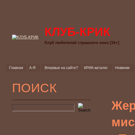
КЛУБ-КРИК
Клуб любителей страшного кино [16+]
Главная
А-Я
Впервые на сайте?
КРИК-каталог
Новинки
ПОИСК
Жер
мис