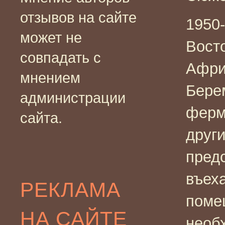
отзывов на сайте
1950-
может не
Вост
совпадать с
Афри
мнением
Бере
администрации
ферм
сайта.
друг
пред
въех
РЕКЛАМА
поме
НА САЙТЕ
необ