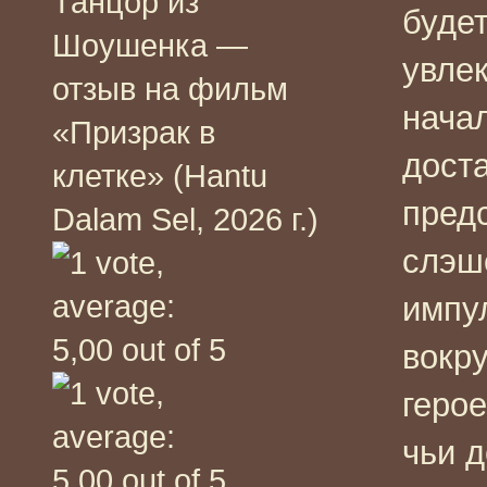
Танцор из
буде
Шоушенка —
увле
отзыв на фильм
начал
«Призрак в
дост
клетке» (Hantu
пред
Dalam Sel, 2026 г.)
слэш
импу
вокр
геро
чьи д