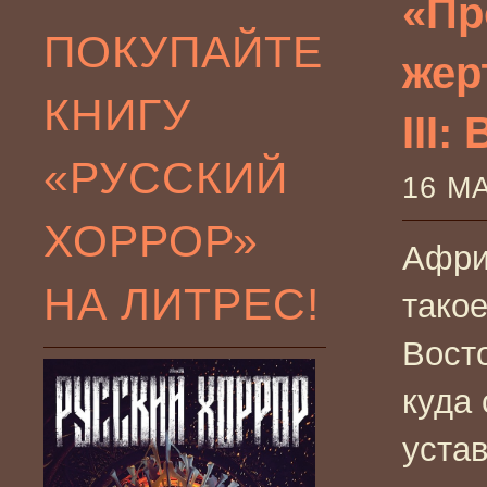
«Пр
ПОКУПАЙТЕ
жер
КНИГУ
III:
«РУССКИЙ
16 М
ХОРРОР»
Афри
НА ЛИТРЕС!
такое
Восто
куда 
уста