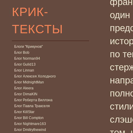
фран
КРИК-
один 
ТЕКСТЫ
пред
исто
Блоги "Крикунов"
по т
Блог Bob
Блог Norman94
стерж
Блог Gulid13
Блог Linnan
Блог Алексея Холодного
напр
Блог MidnightMan
Блог Aleera
полно
Блог DimaKIN
Блог Роберта Виллэна
стил
Блог Павла Тракселя
Блог KillStar
слэш
Блог Bill Compton
Блог Nightmare163
том, 
Блог Dmitrythewind