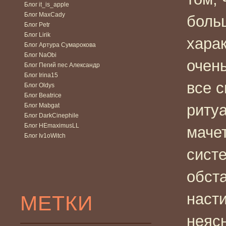
Блог it_is_apple
Блог MaxCady
боль
Блог Petr
Блог Lirik
хара
Блог Артура Сумарокова
Блог NaObi
очень
Блог Пегий пес Александр
Блог Irina15
все 
Блог Oldys
Блог Beatrice
риту
Блог Mabgat
Блог DarkCinephile
Блог HEmaximusLL
маче
Блог Iv1oWitch
сист
обст
наст
МЕТКИ
неясн