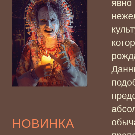
явно
неже
куль
котор
рожд
Данн
подоб
пред
абсо
НОВИНКА
обыч