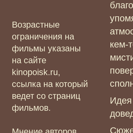
благ
упом
Возрастные
атмо
ограничения на
кем-
фильмы указаны
мист
на сайте
пове
kinopoisk.ru,
спол
ссылка на который
ведет со страниц
Идея
фильмов.
дове
Сюже
Мнение авторов