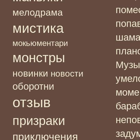
поме
мелодрама
попа
мистика
шама
мокьюментари
план
монстры
Музы
новинки
новости
умело
оборотни
моме
отзыв
бара
призраки
непо
заду
приключения