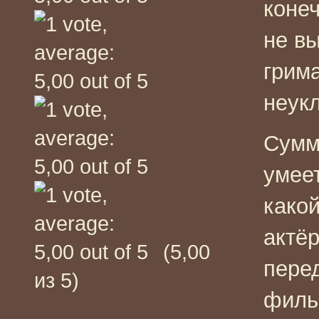
конеч
не в
грим
неук
Сумм
умеет
како
актё
(5,00
перед
из 5)
фильм