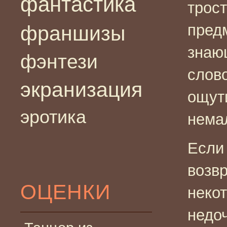
фантастика
трос
пред
франшизы
знаю
фэнтези
слов
экранизация
ощут
эротика
нема
Если
возв
ОЦЕНКИ
неко
недоч