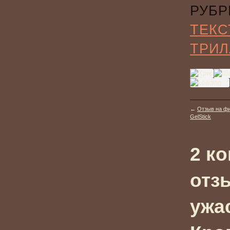
РУБР
ТЕКС
ТРИЛ
←
Отзыв на фи
GelStick
2 к
отз
ужа