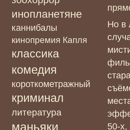
прямо
инопланетяне
Но в
каннибалы
случа
кинопремия Капля
мист
классика
филь
комедия
стар
короткометражный
съём
криминал
мест
литература
эффе
маньяки
50-х,