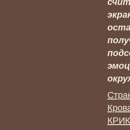
счит
экра
оста
полу
подс
эмоц
окру
Стра
Кров
КРИК