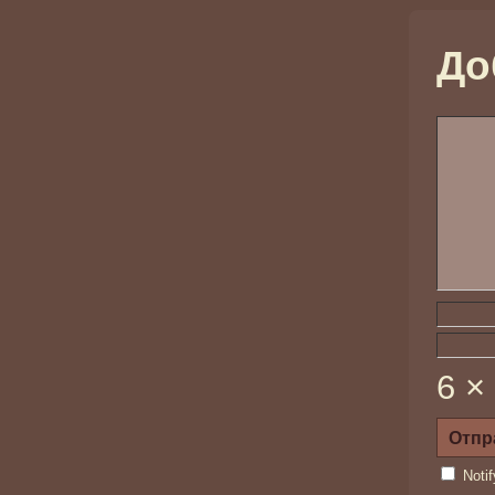
До
6 ×
Noti