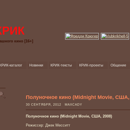
КРИК
ашного кино [16+]
КРИК-каталог
Новинки
КРИК-тексты
КРИК-проекты
Общение
Полуночное кино (Midnight Movie, США,
30 СЕНТЯБРЯ, 2012 MAXCADY
Полуночное кино (Midnight Movie, США, 2008)
Режиссер: Джек Месситт