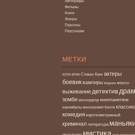
Автографы
Фильмы
Книги
Жанры
Персоны
Персонажи
МЕТКИ
актеры
Стивен Кинг
КЛУБ-КРИК
боевик
вампиры
вирусы
ведьмы
дра
детектив
выживание
зомби
инопланетяне
зоохоррор
классик
каннибалы
кинопремия Капля
комедия
короткометражный
маньяк
криминал
литература
мистика
мелодрама
мокьюментар