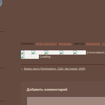
РУБРИКА:
КРИК-КАТАЛОГ
,
ФИЛЬМЫ
МЕТКИ:
МАНЬЯКИ
,
С
(голосовало
Loading ...
←
Воины света (Daybreakers, США, Австралия, 2009)
Добавить комментарий