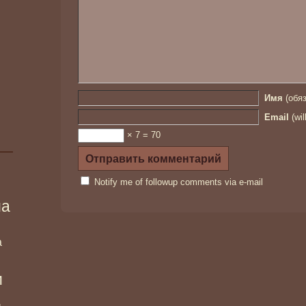
Имя
(обяз
Email
(wil
× 7 = 70
Notify me of followup comments via e-mail
ма
а
и
и