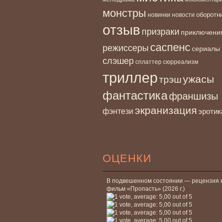
монстры
новинки
оборотн
новости
отзыв
призраки
приключени
саспенс
режиссеры
сериалы
слэшер
сплаттер
сюрреализм
триллер
ужасы
трэш
фантастика
франшизы
экранизация
фэнтези
эротик
ОЦЕНКИ
В подвешенном состоянии — рецензия 
фильм «Пропасть» (2026 г.)