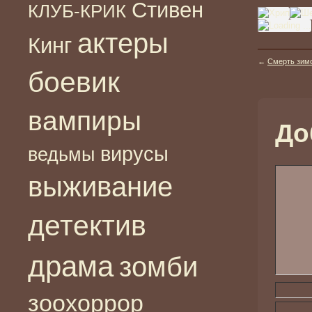
Стивен
КЛУБ-КРИК
актеры
Кинг
←
Смерть зимо
боевик
вампиры
До
вирусы
ведьмы
выживание
детектив
драма
зомби
зоохоррор