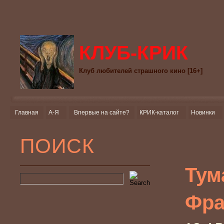
КЛУБ-КРИК
Клуб любителей страшного кино [16+]
Главная
А-Я
Впервые на сайте?
КРИК-каталог
Новинки
ПОИСК
Тум
Фра