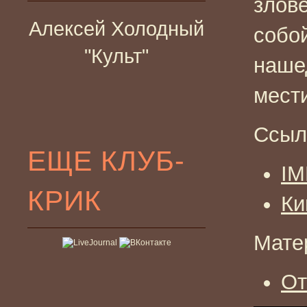
злов
Алексей Холодный
собой
"Культ"
наше
мест
Ссыл
ЕЩЕ КЛУБ-
I
КРИК
Ки
Мате
От