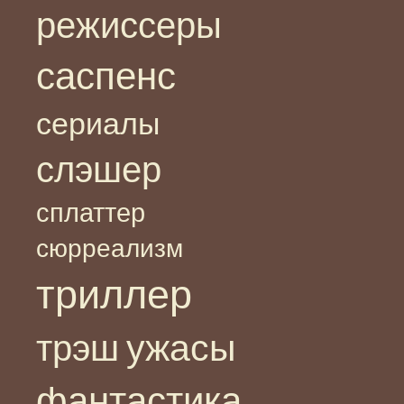
режиссеры
саспенс
сериалы
слэшер
сплаттер
сюрреализм
триллер
ужасы
трэш
фантастика