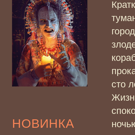
Кратк
тума
горо
злод
кора
прок
сто л
Жизнь
спок
НОВИНКА
ночь