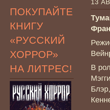
13 А
ПОКУПАЙТЕ
Тума
КНИГУ
Фран
«РУССКИЙ
Режи
ХОРРОР»
Вейн
НА ЛИТРЕС!
В рол
Мэгг
Блэр
Кенн