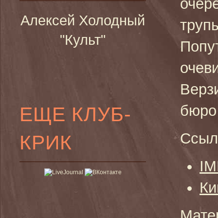
очер
Алексей Холодный
труп
"Культ"
Попу
очев
Верз
бюр
ЕЩЕ КЛУБ-
Ссыл
КРИК
I
Ки
Мате