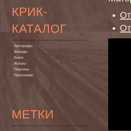
КРИК-
От
КАТАЛОГ
От
Автографы
Фильмы
Книги
Жанры
Персоны
Персонажи
МЕТКИ