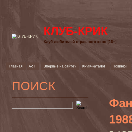
КЛУБ-КРИК
Клуб любителей страшного кино [16+]
Главная
А-Я
Впервые на сайте?
КРИК-каталог
Новинки
ПОИСК
Фан
198