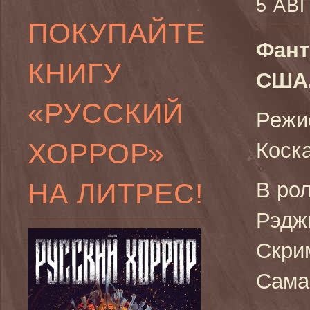
5 АВ
ПОКУПАЙТЕ
Фант
КНИГУ
США,
«РУССКИЙ
Режи
ХОРРОР»
Коск
НА ЛИТРЕС!
В ро
Рэдж
Скри
Сама