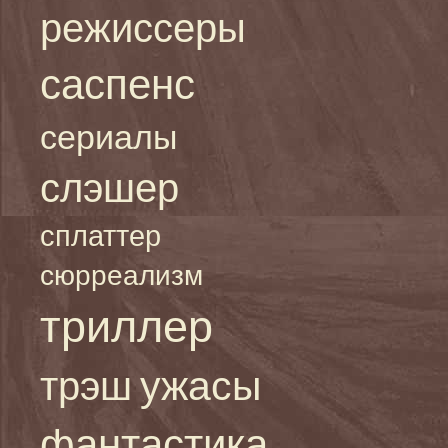
режиссеры
саспенс
сериалы
слэшер
сплаттер
сюрреализм
триллер
ужасы
трэш
фантастика