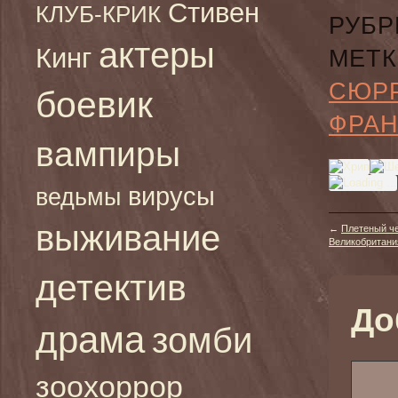
Стивен
КЛУБ-КРИК
РУБР
актеры
Кинг
МЕТК
СЮР
боевик
ФРА
вампиры
вирусы
ведьмы
выживание
←
Плетеный че
Великобритания
детектив
До
драма
зомби
зоохоррор