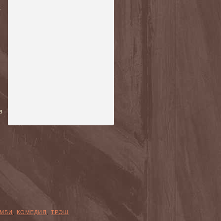
,
в
МБИ
,
КОМЕДИЯ
,
ТРЭШ