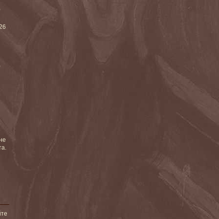
)
026
)
не
та.
йте