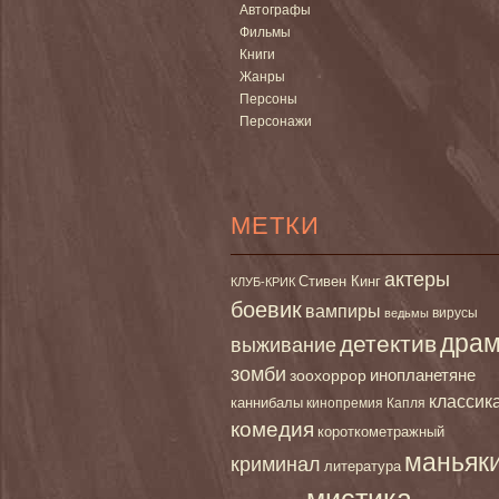
Автографы
Фильмы
Книги
Жанры
Персоны
Персонажи
МЕТКИ
актеры
Стивен Кинг
КЛУБ-КРИК
боевик
вампиры
вирусы
ведьмы
дра
детектив
выживание
зомби
инопланетяне
зоохоррор
классик
каннибалы
кинопремия Капля
комедия
короткометражный
маньяк
криминал
литература
мистика