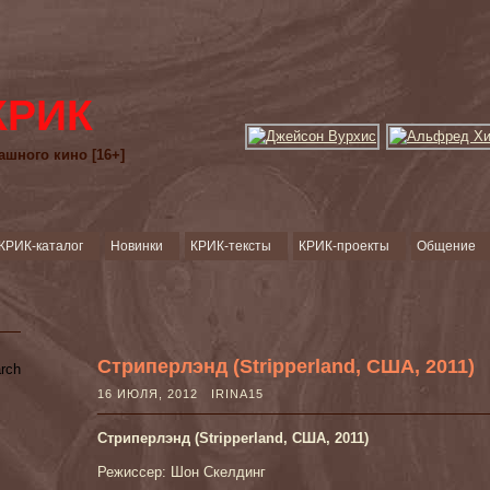
КРИК
ашного кино [16+]
КРИК-каталог
Новинки
КРИК-тексты
КРИК-проекты
Общение
Стриперлэнд (Stripperland, США, 2011)
16 ИЮЛЯ, 2012 IRINA15
Стриперлэнд (Stripperland, США, 2011)
Режиссер: Шон Скелдинг