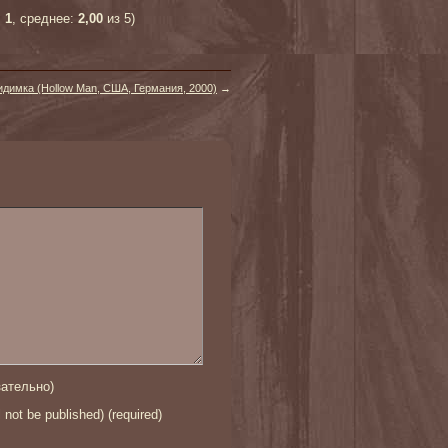
:
1
, среднее:
2,00
из 5)
димка (Hollow Man, США, Германия, 2000)
→
ательно)
l not be published) (required)