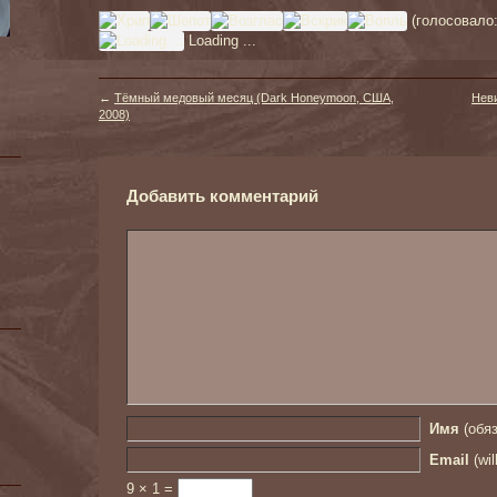
(голосовало
Loading ...
←
Тёмный медовый месяц (Dark Honeymoon, США,
Неви
2008)
Добавить комментарий
Имя
(обяз
Email
(wil
9 × 1 =