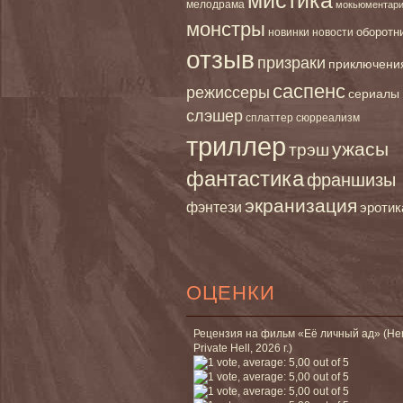
мелодрама
мокьюментар
монстры
новинки
оборотн
новости
отзыв
призраки
приключени
саспенс
режиссеры
сериалы
слэшер
сплаттер
сюрреализм
триллер
ужасы
трэш
фантастика
франшизы
экранизация
фэнтези
эротик
ОЦЕНКИ
Рецензия на фильм «Её личный ад» (He
Private Hell, 2026 г.)