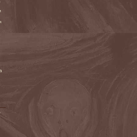
и
и
я
а
r