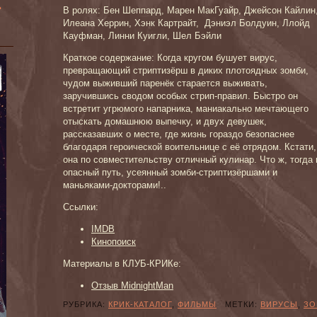
»
В ролях: Бен Шеппард, Марен МакГуайр, Джейсон Кайлин
Илеана Херрин, Хэнк Картрайт, Дэниэл Болдуин, Ллойд
Кауфман, Линни Куигли, Шел Бэйли
Краткое содержание: Когда кругом бушует вирус,
превращающий стриптизёрш в диких плотоядных зомби,
чудом выживший паренёк старается выживать,
заручившись сводом особых стрип-правил. Быстро он
встретит угрюмого напарника, маниакально мечтающего
отыскать домашнюю выпечку, и двух девушек,
рассказавших о месте, где жизнь гораздо безопаснее
благодаря героической воительнице с её отрядом. Кстати,
она по совместительству отличный кулинар. Что ж, тогда 
опасный путь, усеянный зомби-стриптизёршами и
маньяками-докторами!..
Ссылки:
IMDB
Кинопоиск
Материалы в КЛУБ-КРИКе:
Отзыв MidnightMan
РУБРИКА:
КРИК-КАТАЛОГ
,
ФИЛЬМЫ
МЕТКИ:
ВИРУСЫ
,
ЗО