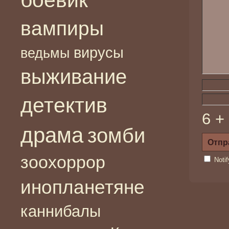
вампиры
вирусы
ведьмы
выживание
детектив
6 +
драма
зомби
зоохоррор
Noti
инопланетяне
каннибалы