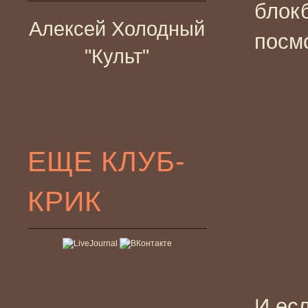
блокб
Алексей Холодный
посм
"Культ"
ЕЩЕ КЛУБ-
КРИК
И ес