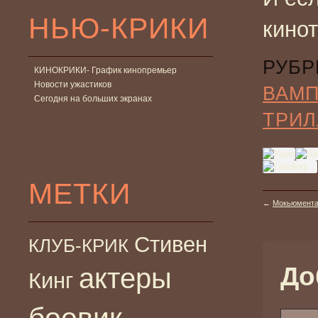
НЬЮ-КРИКИ
кинот
РУБР
КИНОКРИКИ- График кинопремьер
Новости ужастиков
ВАМ
Сегодня на больших экранах
ТРИЛ
МЕТКИ
←
Мокьюментар
Стивен
КЛУБ-КРИК
До
актеры
Кинг
боевик