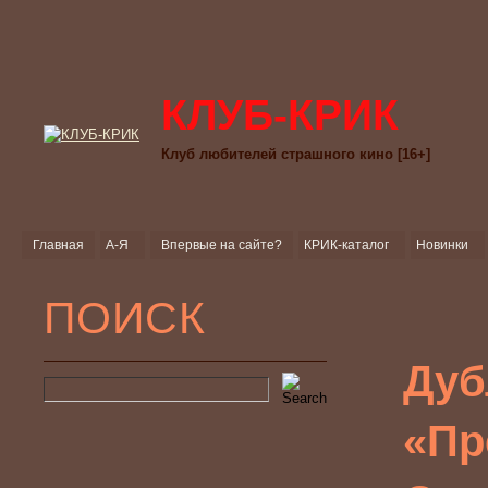
КЛУБ-КРИК
Клуб любителей страшного кино [16+]
Главная
А-Я
Впервые на сайте?
КРИК-каталог
Новинки
ПОИСК
Дуб
«Пр