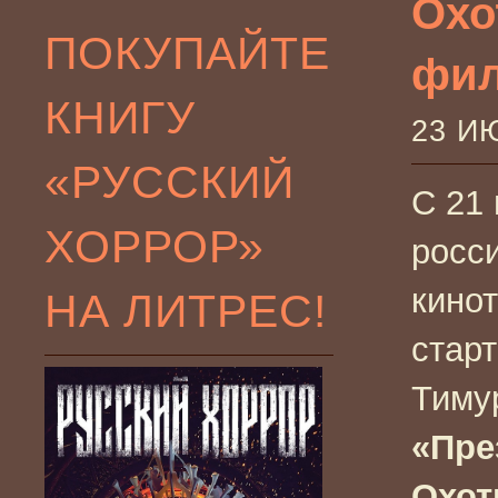
Охо
ПОКУПАЙТЕ
фил
КНИГУ
23 И
«РУССКИЙ
С 21 
ХОРРОР»
росс
кино
НА ЛИТРЕС!
стар
Тиму
«Пре
Охот