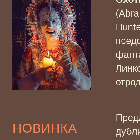
(Abra
Hunte
псед
фант
Линк
отрод
Пред
НОВИНКА
дубл