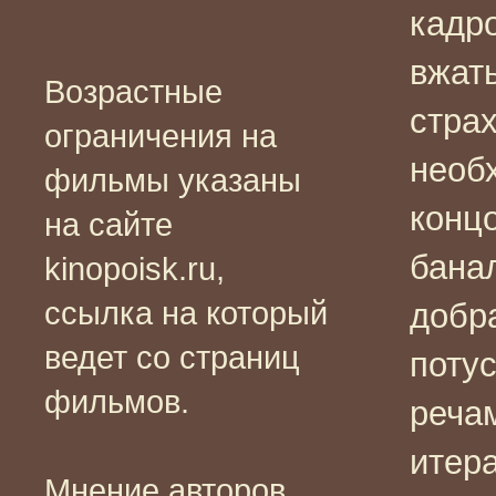
кадро
вжать
Возрастные
стра
ограничения на
необ
фильмы указаны
концо
на сайте
бана
kinopoisk.ru,
ссылка на который
добр
ведет со страниц
поту
фильмов.
речам
итера
Мнение авторов