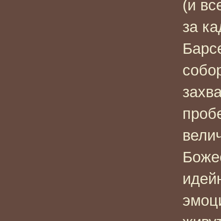
(и вс
за к
Барс
собо
захв
проб
вели
Боже
идей
эмоц