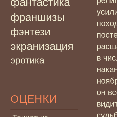
религ
фантастика
усил
франшизы
похо
фэнтези
пост
экранизация
расш
в чи
эротика
нака
ноябр
он вс
ОЦЕНКИ
видит
судь