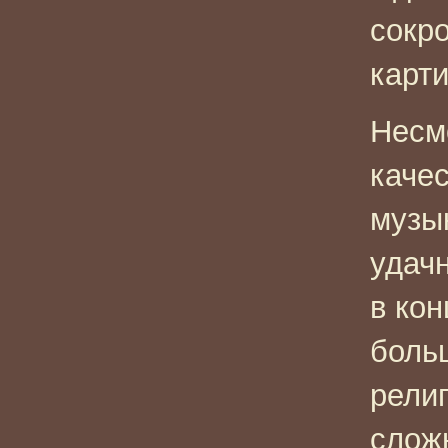
сокр
карти
Несм
каче
музы
удач
в кон
боль
рели
слож