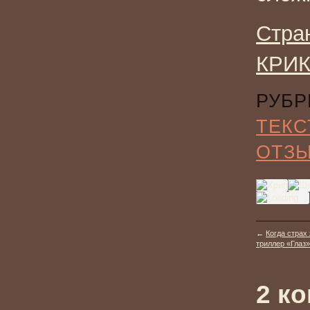
Стра
КРИК
РУБР
ТЕКС
ОТЗ
←
Когда страх
триллер «Глаз» 
2 к