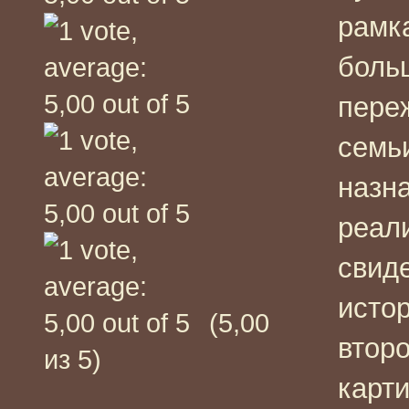
рамк
боль
пере
семьи
назна
реал
свид
истор
(5,00
втор
из 5)
карти