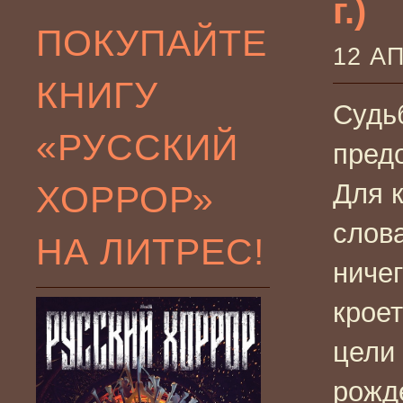
г.)
ПОКУПАЙТЕ
12 А
КНИГУ
Судь
«РУССКИЙ
пред
ХОРРОР»
Для к
слова
НА ЛИТРЕС!
ничег
крое
цели
рожд