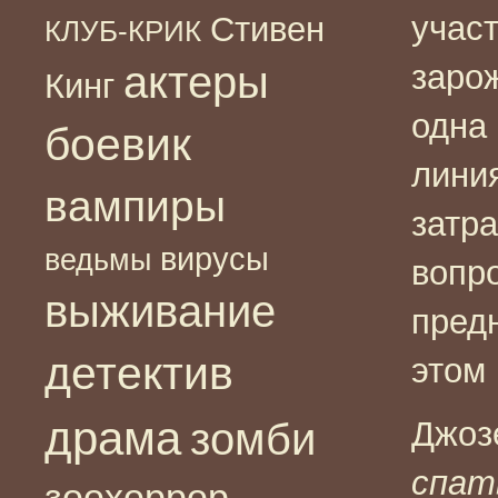
участ
Стивен
КЛУБ-КРИК
актеры
заро
Кинг
одна
боевик
лини
вампиры
затр
вирусы
ведьмы
вопро
выживание
пред
детектив
этом
драма
зомби
Джоз
спат
зоохоррор