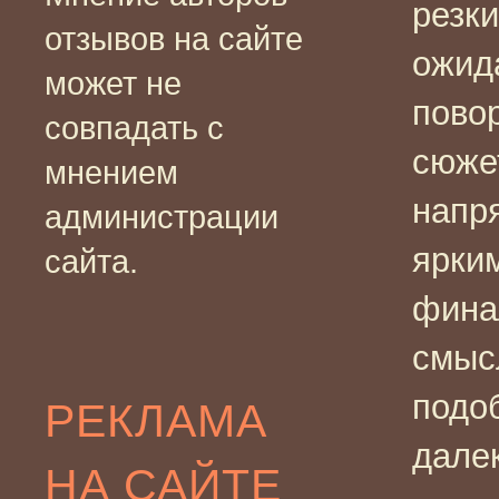
резки
отзывов на сайте
ожид
может не
пово
совпадать с
сюже
мнением
напр
администрации
ярки
сайта.
фина
смысл
подоб
РЕКЛАМА
далек
НА САЙТЕ