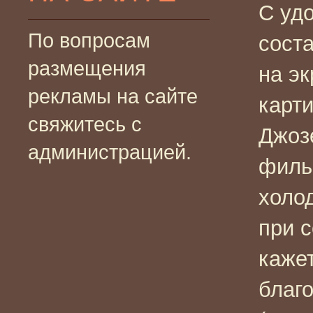
С уд
По вопросам
сост
размещения
на эк
рекламы на сайте
карти
свяжитесь с
Джоз
администрацией.
филь
холод
при с
каже
благ