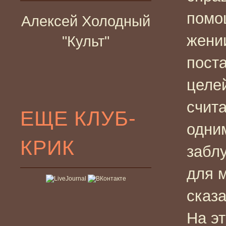
помо
Алексей Холодный
жени
"Культ"
пост
целей
счита
ЕЩЕ КЛУБ-
одни
КРИК
забл
для 
сказа
На э