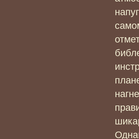
напуг
само
отме
библ
инст
план
нагн
прав
шика
Одна