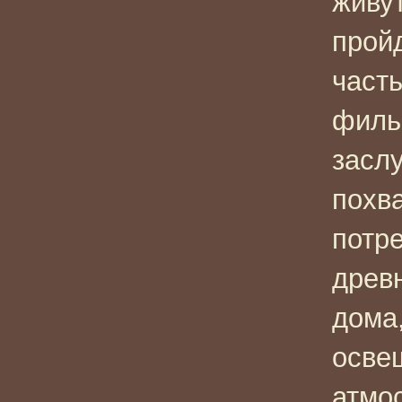
живут
прой
част
филь
засл
похв
потр
древ
дома
осве
атмо