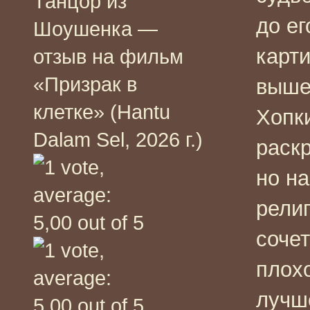
Танцор из
до е
Шоушенка —
карт
отзыв на фильм
«Призрак в
выш
клетке» (Hantu
Хопк
Dalam Sel, 2026 г.)
раскр
но н
религ
сочет
плохо
лучш