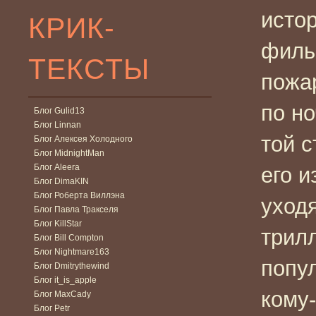
исто
КРИК-
филь
ТЕКСТЫ
пожа
по н
Блог Gulid13
Блог Linnan
той 
Блог Алексея Холодного
Блог MidnightMan
Блог Aleera
его и
Блог DimaKIN
Блог Роберта Виллэна
уход
Блог Павла Тракселя
Блог KillStar
трил
Блог Bill Compton
Блог Nightmare163
попул
Блог Dmitrythewind
Блог it_is_apple
кому-
Блог MaxCady
Блог Petr