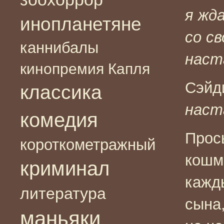
я жд
инопланетяне
со св
каннибалы
наст
кинопремия Капля
Сэйд
классика
наст
комедия
Прос
короткометражный
кошма
криминал
кажд
литература
сына
маньяки