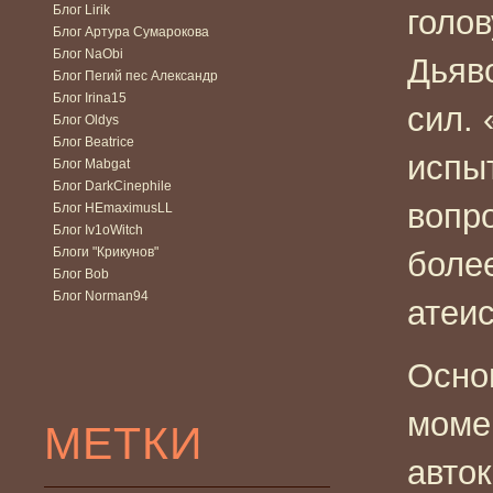
Блог Lirik
голов
Блог Артура Сумарокова
Блог NaObi
Дьяв
Блог Пегий пес Александр
Блог Irina15
сил. 
Блог Oldys
Блог Beatrice
испы
Блог Mabgat
Блог DarkCinephile
вопро
Блог HEmaximusLL
Блог Iv1oWitch
Блоги "Крикунов"
более
Блог Bob
Блог Norman94
атеис
Основ
моме
МЕТКИ
авто