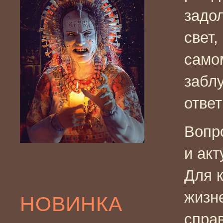
задол
свет,
само
забл
ответ
Вопр
и акт
Для 
жизн
НОВИНКА
спра