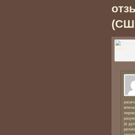
отз
(США
разач
впеча
перев
разум
(в ду
религ
задум