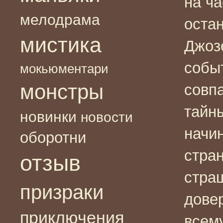
на ча
мелодрама
оста
мистика
Джоз
собы
мокьюментари
монстры
совпа
тайн
новинки
новости
начи
оборотни
стра
отзыв
стра
призраки
дове
приключения
всем