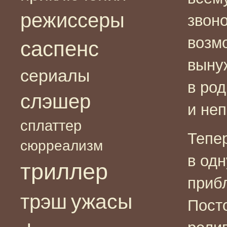
режиссеры
звоно
возмо
саспенс
выну
сериалы
в ро
слэшер
и не
сплаттер
Тепе
сюрреализм
в одн
триллер
приб
ужасы
трэш
Пост