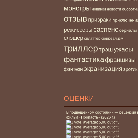
монстры
новинки
оборотн
новости
отзыв
призраки
приключени
саспенс
режиссеры
сериалы
слэшер
сплаттер
сюрреализм
триллер
ужасы
трэш
фантастика
франшизы
экранизация
фэнтези
эротик
ОЦЕНКИ
В подвешенном состоянии — рецензия 
фильм «Пропасть» (2026 г.)