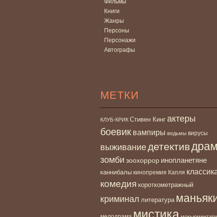
Фильмы
Книги
Жанры
Персоны
Персонажи
Автографы
МЕТКИ
актеры
Стивен Кинг
КЛУБ-КРИК
боевик
вампиры
вирусы
ведьмы
дра
детектив
выживание
зомби
инопланетяне
зоохоррор
классик
каннибалы
кинопремия Капля
комедия
короткометражный
маньяк
криминал
литература
мистика
мелодрама
мокьюментар