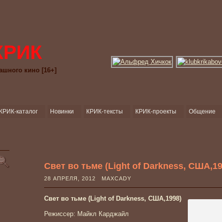
КРИК
ашного кино [16+]
КРИК-каталог
Новинки
КРИК-тексты
КРИК-проекты
Общение
Свет во тьме (Light of Darkness, США,19
28 АПРЕЛЯ, 2012 MAXCADY
Свет во тьме (Light of Darkness, США,1998)
Режиссер: Майкл Карджайл