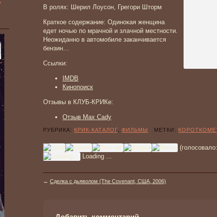
»
В ролях: Шерил Лоусон, Грегори Шторм
Краткое содержание: Одинокая женщина
едет ночью по мрачной и злачной местности.
Неожиданно в автомобиле заканчивается
бензин…
Ссылки:
IMDB
Кинопоиск
Отзывы в КЛУБ-КРИКе:
Отзыв Max Cady
РУБРИКА:
КРИК-КАТАЛОГ
,
ФИЛЬМЫ
МЕТКИ:
КОРОТКОМЕ
(голосовало
Loading ...
←
Сделка с дьяволом (The Covenant, США, 2006)
Добавить комментарий