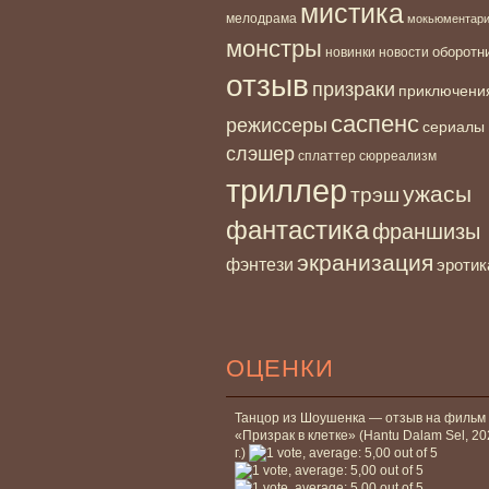
мистика
мелодрама
мокьюментар
монстры
новинки
оборотн
новости
отзыв
призраки
приключени
саспенс
режиссеры
сериалы
слэшер
сплаттер
сюрреализм
триллер
ужасы
трэш
фантастика
франшизы
экранизация
фэнтези
эротик
ОЦЕНКИ
Танцор из Шоушенка — отзыв на фильм
«Призрак в клетке» (Hantu Dalam Sel, 2
г.)