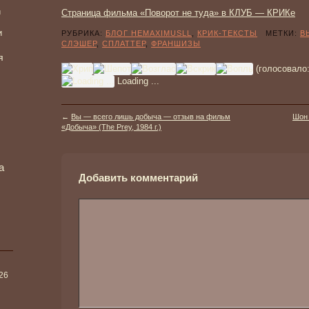
и
Страница фильма «Поворот не туда» в КЛУБ — КРИКе
и
РУБРИКА:
БЛОГ HEMAXIMUSLL
,
КРИК-ТЕКСТЫ
МЕТКИ:
В
СЛЭШЕР
,
СПЛАТТЕР
,
ФРАНШИЗЫ
я
(голосовало
Loading ...
←
Вы — всего лишь добыча — отзыв на фильм
Шон 
«Добыча» (The Prey, 1984 г.)
а
Добавить комментарий
026