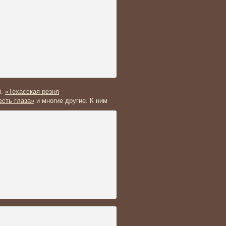
й.
«Техасская резня
есть глаза»
и многие другие. К
ним