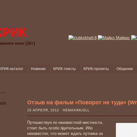
КРИК
ашного кино [16+]
КРИК-каталог
Новинки
КРИК-тексты
КРИК-проекты
Общение
Отзыв на фильм «Поворот не туда» (Wro
15 АПРЕЛЯ, 2012 HEMAXIMUSLL
Путешествуя по неизвестной местности,
стоит быть особо бдительным. Ибо
неизвестно, что может ждать путника за