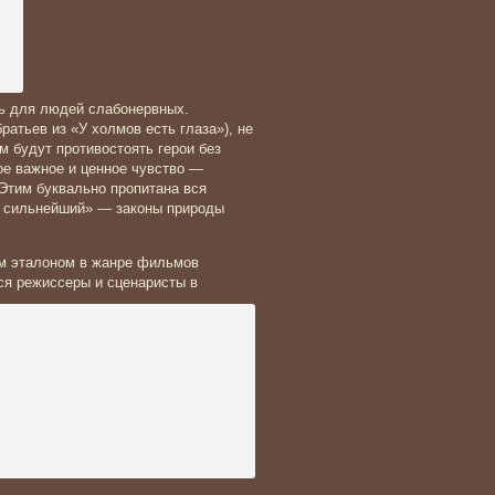
ь для людей слабонервных.
атьев из «У холмов есть глаза»), не
 будут противостоять герои без
ое важное и ценное чувство —
 Этим буквально пропитана вся
т сильнейший» — законы природы
ым эталоном в жанре фильмов
ся режиссеры и сценаристы в