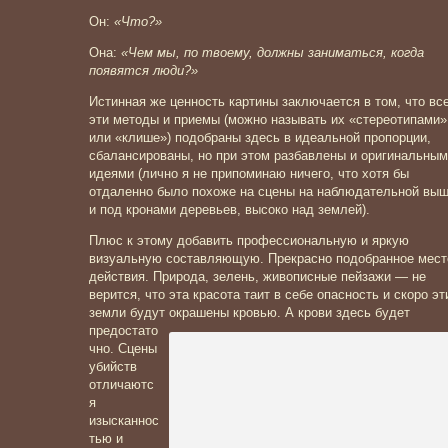
Он:
«Что?»
Она:
«Чем мы, по твоему, должны заниматься, когда
появятся люди?»
Истинная же ценность картины заключается в том, что вс
эти методы и приемы (можно называть их «стереотипами»
или «клише») подобраны здесь в идеальной пропорции,
сбалансированы, но при этом разбавлены и оригинальны
идеями (лично я не припоминаю ничего, что хотя бы
отдаленно было похоже на сцены на наблюдательной вы
и под кронами деревьев, высоко над землей).
Плюс к этому добавить профессиональную и яркую
визуальную составляющую. Прекрасно подобранное мест
действия. Природа, зелень, живописные пейзажи — не
верится, что эта красота таит в себе опасность и скоро эт
земли будут окрашены кровью. А кро
ви здесь будет
предостато
чно. Сцены
убийств
отличаютс
я
изысканнос
тью и