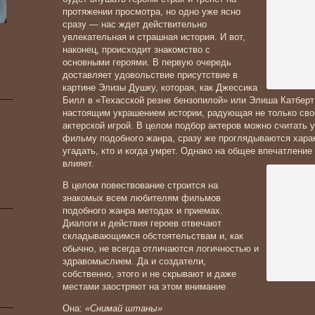
протяжении просмотра, но одно уже ясно
сразу — нас ждет действительно
увлекательная и страшная история. И вот,
наконец, происходит знакомство с
основными героями. В первую очередь
доставляет удовольствие присутствие в
картине Элизы Душку, которая, как Джессика
Билл в «Техасской резне бензопилой» или Элиша Катберт
настоящим украшением истории, радующая не только сво
актерской игрой. В целом подбор актеров можно считать 
фильму подобного жанра, сразу же проглядываются харак
угадать, кто и когда умрет. Однако на общее впечатление
влияет.
В целом повествование строится на
знакомых всем любителям фильмов
подобного жанра методах и приемах.
Диалоги и действия героев отвечают
складывающимся обстоятельствам и, как
обычно, не всегда отличаются логичностью и
здравомыслием. Да и создатели,
собственно, этого и не скрывают и даже
местами заостряют на этом внимание
Она:
«Снимай штаны»