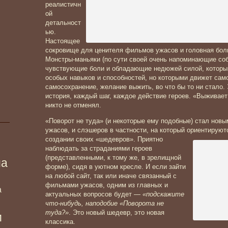
реалистичн
ой
детальност
ью.
Настоящее
сокровище для ценителя фильмов ужасов и головная бол
Монстры-маньяки (по сути своей очень напоминающие собр
чувствующие боли и обладающие недюжей силой, которым
особых навыков и способностей, но которыми движет сам
самосохранение, желание выжить, во что бы то ни стало.
история, каждый шаг, каждое действие героев. «Выживае
никто не отменял.
«Поворот не туда» (и некоторые ему подобные) стал нов
ужасов, и слэшеров в частности, на который ориентируют
создании своих
«шедевров». Приятно
наблюдать за страданиями героев
(представленными, к тому же, в зрелищной
ма
форме), сидя в уютном кресле. И если зайти
на любой сайт, так или иначе связанный с
фильмами ужасов, одним из главных и
а
актуальных вопросов будет —
«подскажите
что-нибудь, наподобие «Поворота не
туда?»
. Это новый шедевр, это новая
и
классика.