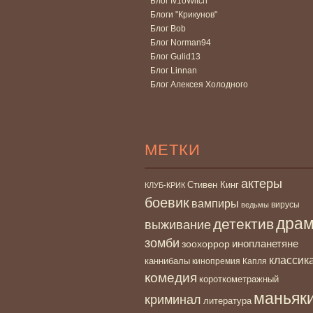
Блог Iv1oWitch
Блоги "Крикунов"
Блог Bob
Блог Norman94
Блог Gulid13
Блог Linnan
Блог Алексея Холодного
МЕТКИ
актеры
Стивен Кинг
КЛУБ-КРИК
боевик
вампиры
вирусы
ведьмы
дра
детектив
выживание
зомби
инопланетяне
зоохоррор
классик
каннибалы
кинопремия Капля
комедия
короткометражный
маньяк
криминал
литература