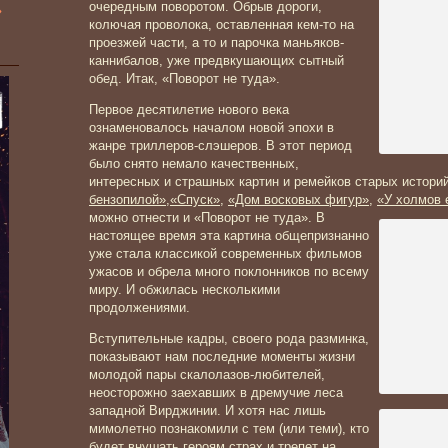
»
очередным поворотом. Обрыв дороги,
колючая проволока, оставленная кем-то на
проезжей части, а то и парочка маньяков-
каннибалов, уже предвкушающих сытный
обед. Итак, «Поворот не туда».
Первое десятилетие нового века
ознаменовалось началом новой эпохи в
жанре триллеров-слэшеров. В этот период
было снято немало качественных,
интересных и страшных картин и ремейков старых истори
бензопилой»
,
«Спуск»
,
«Дом восковых фигур»
,
«У холмов 
можно отнести и «Поворот не туда». В
настоящее время эта картина общепризнанно
уже стала классикой современных фильмов
ужасов и обрела много поклонников по всему
миру. И обжилась несколькими
продолжениями.
Вступительные кадры, своего рода разминка,
показывают нам последние моменты жизни
молодой пары скалолазов-любителей,
неосторожно заехавших в дремучие леса
западной Вирджинии. И хотя нас лишь
мимолетно познакомили с тем (или теми), кто
будет внушать героям страх и трепет на