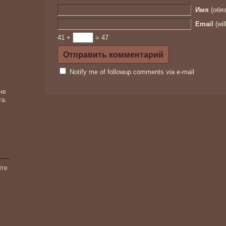
Имя
(обяз
)
Email
(wil
41 +
= 47
Notify me of followup comments via e-mail
не
та.
йте