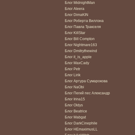
Блог MidnightMan
Блог Aleera
Блог DimaKIN
Блог Роберта Виллэна
Блог Павла Тракселя
Блог KillStar
Блог Bill Compton
Блог Nightmare163
Блог Dmitrythewind
Блог it_is_apple
Блог MaxCady
Блог Petr
Блог Lirik
Блог Артура Сумарокова
Блог NaObi
Блог Пегий пес Александр
Блог Irina15
Блог Oldys
Блог Beatrice
Блог Mabgat
Блог DarkCinephile
Блог HEmaximusLL