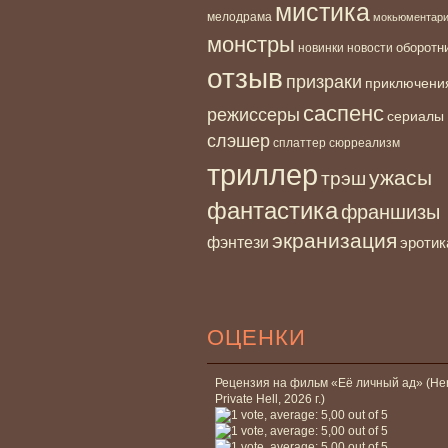
мистика
мелодрама
мокьюментар
монстры
новинки
оборотн
новости
отзыв
призраки
приключени
саспенс
режиссеры
сериалы
слэшер
сплаттер
сюрреализм
триллер
ужасы
трэш
фантастика
франшизы
экранизация
фэнтези
эротик
ОЦЕНКИ
Рецензия на фильм «Её личный ад» (He
Private Hell, 2026 г.)