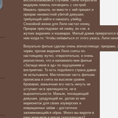
воспользовавшись случаем, Лили попросила
медиума помочь поговорить с сестрой.
Мишель пришла, но вместе с ней пришел и
призрак неизвестной убитой девушки,
требующий найти и наказать убийцу.
Спокойной жизни для Лили настал конец.
Призрак преследовал её наяву, во сне, в
жутких видениях и кошмарах. Милый домик превратился в
нем когда-то. Чтобы избавиться от этого ужаса, Лили нач
Визуально фильм сделан очень впечатляюще: призраки, 
черви, прочие видения Лили сняты по-
настоящему жутко, отвратительно, и очень
реалистично, что и напомнило мне фильм
«Затащи меня в ад» по ощущениям и
восприятию. То есть подобного страха давно
не испытывала. Мистическая часть фильма
прописана и снята на высоком уровне.
Кровавая, маньячная его часть ничуть не
уступает ни в зрелищности, ни в
выразительности. Маньяк, похищающий
девушек, уродующий их, делая из них
марионеток для своих изуверских и
извращенных забав – достаточно
запоминающийся образ. Много вы видели в
кино маньяков в маске газосварщика?