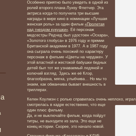
Особенно приятно было увидеть в одной из
ролей второго плана Луизу Флетчер. Эта
актриса когда-то получила три высшие
награды в мире кино в номинации «Лучшая
женская роль» за один фильм
«Пролетая
над гнездом кукушки»
. Её персонаж
медсестры Редчед был удостоен «Оскара»,
«Золотого глобуса» в 1976 году и премии
Британско
й академии в 1977. А в 1987 году
она сыграла очень похожий по характеру
персонаж в фильме «Цветы на чердаке». У
этой властной и жестокой бабушки бедных
детей был тот же узнаваемый ледяной и
колючий взгляд. Здесь же её Клэр,
благообразна, мягка, улыбчива… Но мы то
знаем, как обманчива бывает внешность в
триллерах.
ма
Келен Коулмэн с ролью справилась очень неплохо, играла
смотрелась
в кадре естественно, что еще
один плюс фильму.
а
Да, и не выключайте фильм, когда пойдут
титры, не выходите из зала. Это еще не
конец истории. Скорее, это начало новой.
и
Страница фильма «Кассадага» в КЛУБ-