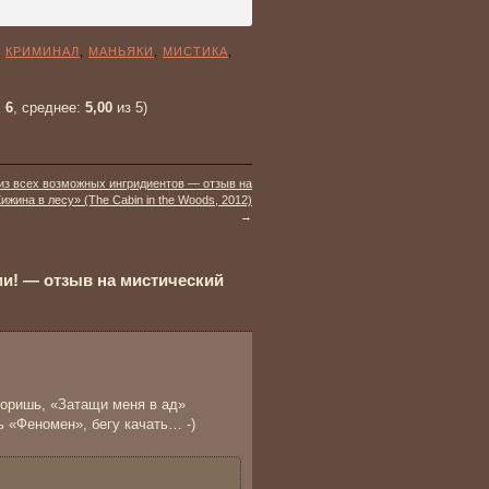
,
КРИМИНАЛ
,
МАНЬЯКИ
,
МИСТИКА
,
:
6
, среднее:
5,00
из 5)
из всех возможных ингридиентов — отзыв на
жина в лесу» (The Cabin in the Woods, 2012)
→
ми! — отзыв на мистический
оворишь, «Затащи меня в ад»
 «Феномен», бегу качать… -)