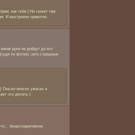
рим, как тебе:) Но сюжет там
ая. И выстроено грамотно.
никак руки не дойдут до его
судя по фотке), зато страшные
! Она во многих ужасах и
ает это делать:)
-то… безассоциативное.