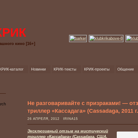
КРИК
ашного кино [16+]
КРИК-каталог
Новинки
КРИК-тексты
КРИК-проекты
Общение
Не разговаривайте с призраками! — от
триллер «Кассадага» (Cassadaga, 2011 г.
26 АПРЕЛЯ, 2012 IRINA15
Эксклюзивный отзыв на мистический
триллер «Кассадага» (Cassadaga, США,