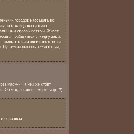
ленький городок Кассадага во
еская столица всего мира.
мальными способностями. Живет
лающих пообщаться с медиумами,
а прием к магам записываются за
. Ну, чтобы вызвать ассоциации,
ерез маску? На ней же стоит
о! Он что, на ощупь жертв ищет?)
, в основном.