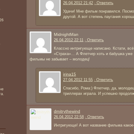
26.04.2012 21:42
· Ответить
)
Удачи! Мне фильм понравился. Посмот
другой. А вот степень паугания хорош
026
MidnightMan
26.04.2012 22:11
· Ответить
)
Классно интригующе написано. Кстати, всё 
«Страха»… А Флетчер хоть и бабушка уже (
фильмы не забывает – молодец!
irina15
27.04.2012 11:55
· Ответить
Спасибо, Рома:) Флетчер, да, молодец
не
триллерах играла. И успешно продолж
та.
dmitrythewind
26.04.2012 22:58
· Ответить
Интригующе! А вот название фильма какое