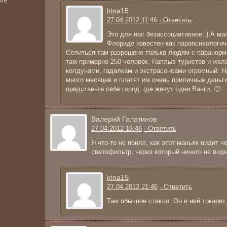
йте
irina15
27.04.2012 11:46
· Ответить
Это для нас безассоциативное.:) А ма
Флориде известен как парапсихологич
Селиться там разрешено только людям с паранор
там примерно 250 человек. Наплыв туристов и же
колдунами, гадалкам и экстрасенсами огромный. Н
много месяцев и платят им очень приличные деньги
представьте себе город, где живут одни Ванги. 🙂
Валерий Галатинов
27.04.2012 16:46
· Ответить
Я что-то не понял, как этот маньяк видит ч
светофильтр, через который ничего не видн
irina15
27.04.2012 21:46
· Ответить
Там обычное стекло. Он в ней токарит