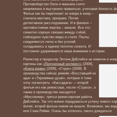
Противоборство Лили и маньяка снято
напряженно и выстроено правильно, учитывая близость ф
Фильм как бы перетекает из жанра в жанр –
сначала мистика, призраки. Потом
детективное расследование. И в финале –
противостояние жертва – маньяк. Все это
сюжетно хорошо связано между собой,
соблюдено чувство меры и стиля. Пазлы
соединяются легко и без усилий,
складываясь в единое полотно сюжета. И
постоянно удерживается наше внимание к истории.
Режиссер и продюсер Энтони ДиБлейси не новичок в жан
картины как
«Полуночный экспресс»
(2008),
«Книга крови»
(2008), «Страх» (2009). В
производстве сейчас ремейк «Восставший из
ада» и «Терзаемые души», которые я тоже
хочу посмотреть. «Кассадага» — второй
фильм его как режиссера, после «Страха», а
также в производстве находится
«Миссионер», третья режиссерская работа
ДиБлейси. Так что можно порадоваться успеху нового хор
более, второй фильм комом не вышли. Возможно, мы вид
или Сэма Рейми. Очень бы хотелось такого дождаться.