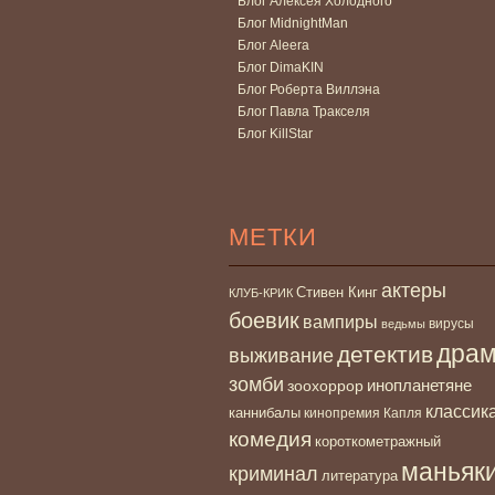
Блог Алексея Холодного
Блог MidnightMan
Блог Aleera
Блог DimaKIN
Блог Роберта Виллэна
Блог Павла Тракселя
Блог KillStar
МЕТКИ
актеры
Стивен Кинг
КЛУБ-КРИК
боевик
вампиры
вирусы
ведьмы
дра
детектив
выживание
зомби
инопланетяне
зоохоррор
классик
каннибалы
кинопремия Капля
комедия
короткометражный
маньяк
криминал
литература