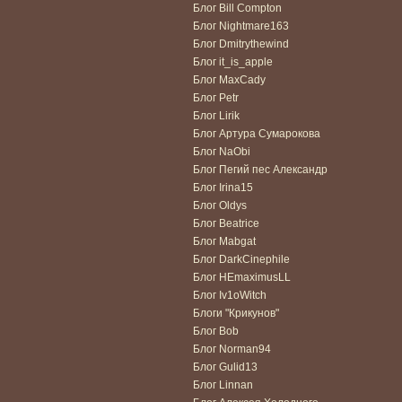
Блог Bill Compton
Блог Nightmare163
Блог Dmitrythewind
Блог it_is_apple
Блог MaxCady
Блог Petr
Блог Lirik
Блог Артура Сумарокова
Блог NaObi
Блог Пегий пес Александр
Блог Irina15
Блог Oldys
Блог Beatrice
Блог Mabgat
Блог DarkCinephile
Блог HEmaximusLL
Блог Iv1oWitch
Блоги "Крикунов"
Блог Bob
Блог Norman94
Блог Gulid13
Блог Linnan