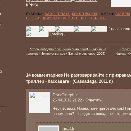
КРИКе
и
и
РУБРИКА:
БЛОГ IRINA15
,
КРИК-ТЕКСТЫ
МЕТКИ:
АКТЕРЫ
ОТЗЫВ
,
ПРИЗРАКИ
,
РЕЖИССЕРЫ
,
ТРИЛЛЕР
я
(голосовало
Loading ...
←
Чтобы победить зло, нужно быть злом! — отзыв на
Салат 
триллер «Империя волков» (L’empire des loups, 2005)
фильм «Хи
а
14 комментариев Не разговаривайте с призрака
триллер «Кассадага» (Cassadaga, 2011 г.)
DarkCinephile
26.04.2012 21:22
· Ответить
Черт возьми, Ирина, заинтриговало как! Г
r
напомнило?…Придется ненадолго отложить
irina15