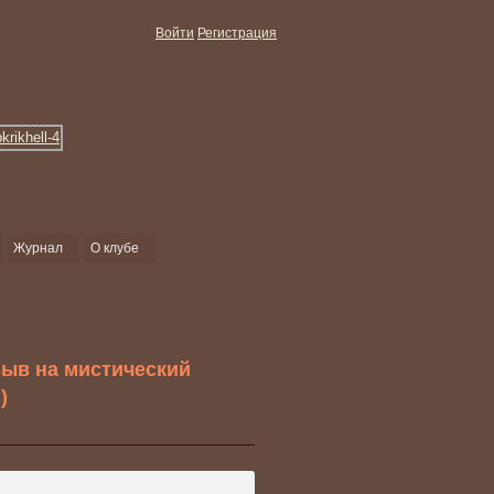
Войти
Регистрация
Журнал
О клубе
зыв на мистический
)