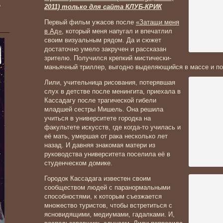
»
2011) только для сайта КЛУБ-КРИК
Первый фильм ужасов после
«Затащи меня
в Ад»
, который меня напугал и впечатлил
своим визуальным рядом. Да и сюжет
достаточно умело закручен и рассказан
зрителю. Получился крепкий мистически-
маньячный триллер, выгодно выделяющийся в массе и по
Лили, учительница рисования, потерявшая
слух в детстве после менингита, приехала в
Кассадагу после трагической гибели
младшей сестры Мишель. Она решила
учиться в университете городка на
факультете искусств, где когда-то училась и
её мать, умершая от рака несколько лет
назад. И давняя знакомая матери из
руководства университета поселила её в
студенческом домике.
Городок Кассадага известен своим
сообществом людей с паранормальными
способностями, к которым съезжается
множество туристов, чтобы встретиться с
ясновидящими, медиумами, гадалками. И,