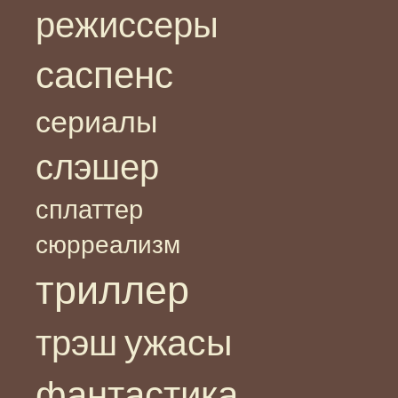
режиссеры
саспенс
сериалы
слэшер
сплаттер
сюрреализм
триллер
ужасы
трэш
фантастика