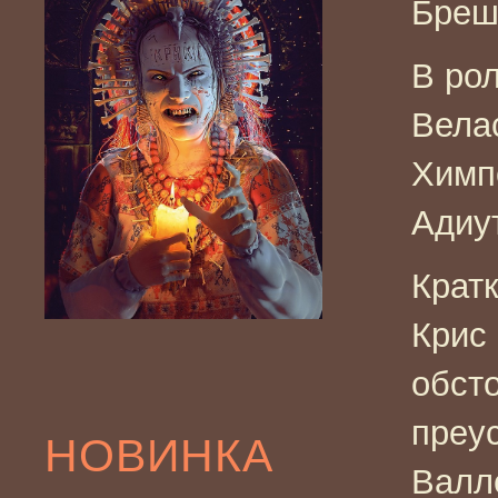
Бреш
В ро
Вела
Химп
Адиу
Крат
Крис
обст
преу
НОВИНКА
Валл