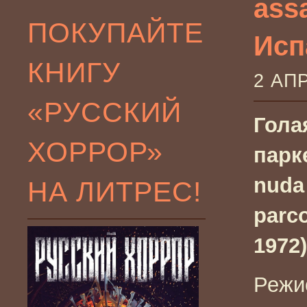
ass
ПОКУПАЙТЕ
Исп
КНИГУ
2 АП
«РУССКИЙ
Гола
ХОРРОР»
парке
nuda 
НА ЛИТРЕС!
parc
1972)
Режи