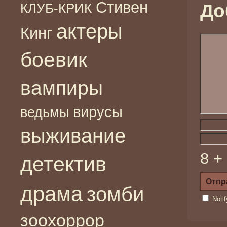
Стивен
КЛУБ-КРИК
До
актеры
Кинг
боевик
вампиры
вирусы
ведьмы
выживание
8 +
детектив
драма
зомби
Noti
зоохоррор