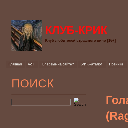
КЛУБ-КРИК
Клуб любителей страшного кино [16+]
Главная
А-Я
Впервые на сайте?
КРИК-каталог
Новинки
ПОИСК
Гол
(Ra