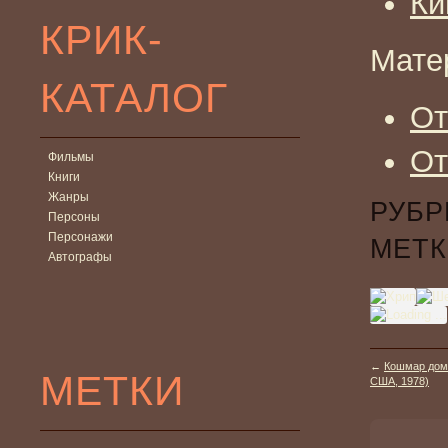
Ки
КРИК-
Мате
КАТАЛОГ
От
От
Фильмы
Книги
Жанры
РУБР
Персоны
Персонажи
МЕТК
Автографы
←
Кошмар дома
МЕТКИ
США, 1978)