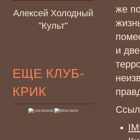
же по
Алексей Холодный
жизн
"Культ"
поме
и две
терр
ЕЩЕ КЛУБ-
неиз
КРИК
прав
Ссыл
I