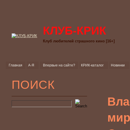
КЛУБ-КРИК
Клуб любителей страшного кино [16+]
Главная
А-Я
Впервые на сайте?
КРИК-каталог
Новинки
ПОИСК
Вла
мира