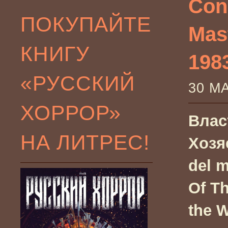
Con
ПОКУПАЙТЕ
Mast
КНИГУ
198
«РУССКИЙ
30 М
ХОРРОР»
Влас
НА ЛИТРЕС!
Хозя
del 
Of Th
the W