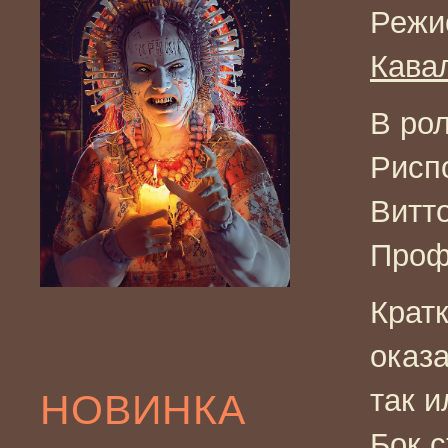
Режи
Кава
В ро
Рисп
Витт
Проф
Крат
оказа
так и
НОВИНКА
Бок с