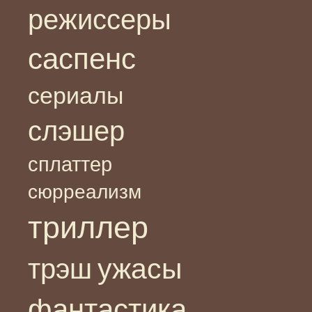
режиссеры
саспенс
сериалы
слэшер
сплаттер
сюрреализм
триллер
ужасы
трэш
фантастика