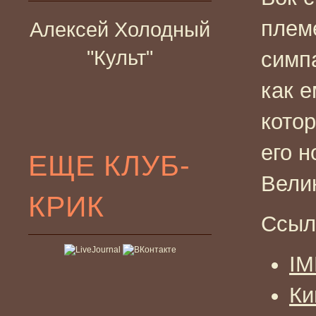
плем
Алексей Холодный
"Культ"
симп
как 
котор
его 
ЕЩЕ КЛУБ-
Вели
КРИК
Ссыл
I
Ки